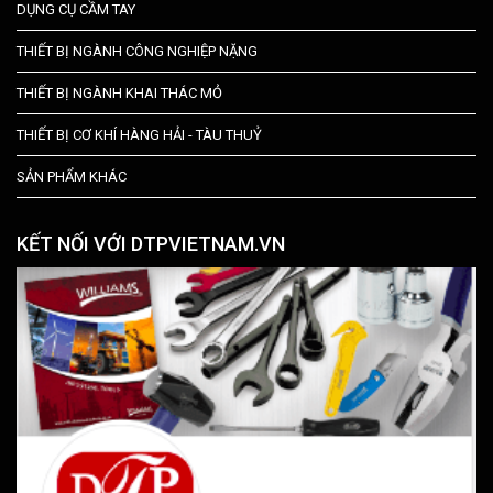
DỤNG CỤ CẦM TAY
THIẾT BỊ NGÀNH CÔNG NGHIỆP NẶNG
THIẾT BỊ NGÀNH KHAI THÁC MỎ
THIẾT BỊ CƠ KHÍ HÀNG HẢI - TÀU THUỶ
SẢN PHẨM KHÁC
KẾT NỐI VỚI DTPVIETNAM.VN