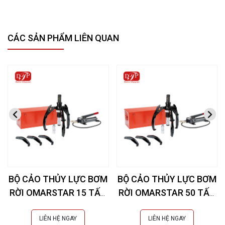
CÁC SẢN PHẨM LIÊN QUAN
BỘ CẢO THỦY LỰC BƠM
BỘ CẢO THỦY LỰC BƠM
RỜI OMARSTAR 15 TẤN
RỜI OMARSTAR 50 TẤN
CK-105B
CK-25INS EXTRA
LIÊN HỆ NGAY
LIÊN HỆ NGAY