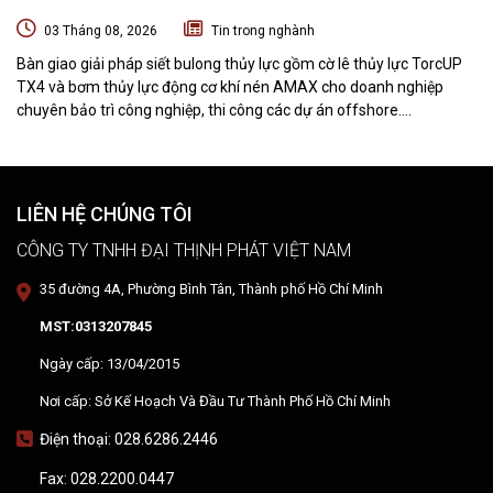
NGHIỆP CHUYÊN BẢO TRÌ VÀ THI CÔNG CÁC DỰ ÁN OFFSHORE
03 Tháng 08, 2026
Tin trong nghành
Bàn giao giải pháp siết bulong thủy lực gồm cờ lê thủy lực TorcUP
TX4 và bơm thủy lực động cơ khí nén AMAX cho doanh nghiệp
chuyên bảo trì công nghiệp, thi công các dự án offshore.
DTPVIETNAM trực tiếp training vận hành, chuyển giao kỹ thuật và
hướng dẫn sử dụng thiết bị tại hiện trường.
LIÊN HỆ CHÚNG TÔI
CÔNG TY TNHH ĐẠI THỊNH PHÁT VIỆT NAM
35 đường 4A, Phường Bình Tân, Thành phố Hồ Chí Minh
MST:0313207845
Ngày cấp: 13/04/2015
Nơi cấp: Sở Kế Hoạch Và Đầu Tư Thành Phố Hồ Chí Minh
Điện thoại: 028.6286.2446
Fax: 028.2200.0447