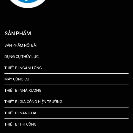
SẢN PHẨM
SẢN PHẨM NỔI BẬT
DỤNG CỤ THỦY LỰC
THIẾT BỊ NGÀNH ỐNG
MÁY CÔNG CỤ
THIẾT BỊ NHÀ XƯỞNG
THIẾT BỊ GIA CÔNG HIỆN TRƯỜNG
THIẾT BỊ NÂNG HẠ
THIẾT BỊ THI CÔNG