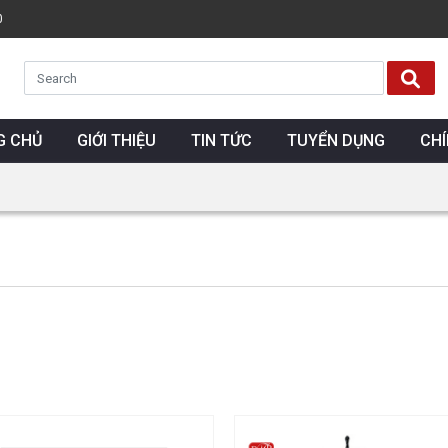
0
G CHỦ
GIỚI THIỆU
TIN TỨC
TUYỂN DỤNG
CH