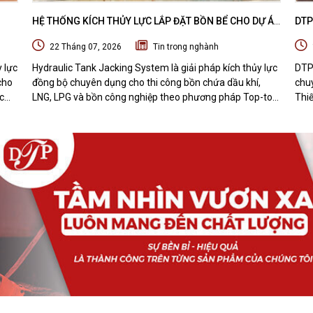
HỆ THỐNG KÍCH THỦY LỰC LẮP ĐẶT BỒN BỂ CHO DỰ ÁN
DTP
 DỰ
DẦU KHÍ - HYDRAULIC TANK JACKING SYSTEM
MÁY
22 Tháng 07, 2026
Tin trong nghành
BỊ 
y lực
Hydraulic Tank Jacking System là giải pháp kích thủy lực
DTP
cho
đồng bộ chuyên dụng cho thi công bồn chứa dầu khí,
chuy
c
LNG, LPG và bồn công nghiệp theo phương pháp Top-to-
Thiế
Bottom Construction. Tìm hiểu nguyên lý hoạt động, cấu
nhận
t bị
tạo, quy trình thi công và những ưu điểm nổi bật của hệ
hàn
thống nâng bồn bằng thủy lực.