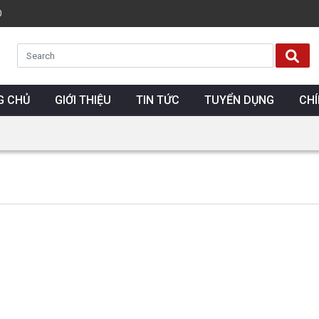
0
G CHỦ
GIỚI THIỆU
TIN TỨC
TUYỂN DỤNG
CH