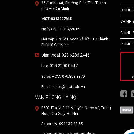
35 đường 4A, Phường Bình Tân, Thành
phố Hồ Chí Minh
CHÍNH 
MST:0313207845
CHÍNH 
Ngày cấp: 13/04/2015
CHÍNH 
Nơi cấp: Sở Kế Hoạch Và Đầu Tư Thành
CHÍNH 
Phố Hồ Chí Minh
Điện thoại: 028.6286.2446
Fax: 028.2200.0447
Sales HCM: 079.858.8879
Email: sales@dtptools.vn
VĂN PHÒNG HÀ NỘI
P502 Tòa Nhà 11 Nguyễn Ngọc Vũ, Trung
Hòa, Cầu Giấy, Hà Nội
Sales HN: 0944.39.88.55
Sales HN: quyen.h@dtptools.vn