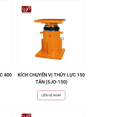
C 400
KÍCH CHUYỂN VỊ THỦY LỰC 150
TẤN (SJO-150)
LIÊN HỆ NGAY