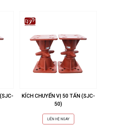
(SJC-
KÍCH CHUYỂN VỊ 50 TẤN (SJC-
50)
LIÊN HỆ NGAY