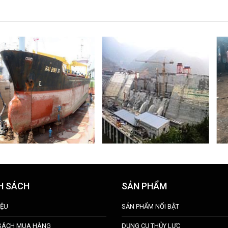
H SÁCH
SẢN PHẨM
IỆU
SẢN PHẨM NỔI BẬT
 SÁCH MUA HÀNG
DỤNG CỤ THỦY LỰC