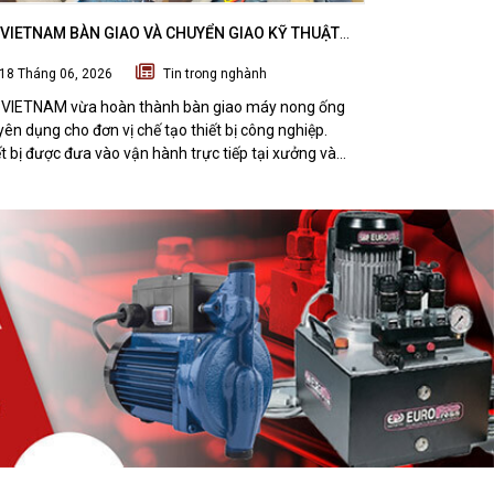
VIETNAM BÀN GIAO VÀ CHUYỂN GIAO KỸ THUẬT
DTPVIETNAM H
 NONG ỐNG SUBZERO CHO ĐƠN VỊ CHẾ TẠO THIẾT
VÁT MÉP THÉP
18 Tháng 06, 2026
Tin trong nghành
07 Tháng 06
CÔNG NGHIỆP
NGHI SƠN, TH
VIETNAM vừa hoàn thành bàn giao máy nong ống
DTPVIETNAM vừ
ên dụng cho đơn vị chế tạo thiết bị công nghiệp.
kỹ thuật bộ th
t bị được đưa vào vận hành trực tiếp tại xưởng và
thép tấm TMM-
 được đánh giá tích cực từ đội ngũ kỹ thuật khách
nhà máy cơ khí 
g.
pháp giúp tối 
chất lượng gia 