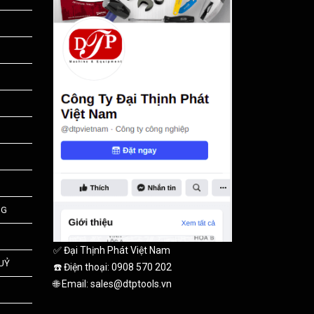
NG
✅ Đại Thịnh Phát Việt Nam
HUỶ
☎️ Điện thoại: 0908 570 202
🌐 Email: sales@dtptools.vn