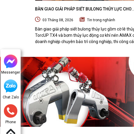
BÀN GIAO GIẢI PHÁP SIẾT BULONG THỦY LỰC CHO
DOANH NGHIỆP CHUYÊN BẢO TRÌ VÀ THI CÔNG CÁC
03 Tháng 08, 2026
Tin trong nghành
ÁN OFFSHORE
Bàn giao giải pháp siết bulong thủy lực gồm cờ lê thủ
TorcUP TX4 và bơm thủy lực động cơ khí nén AMAX 
doanh nghiệp chuyên bảo trì công nghiệp, thi công cá
dự án offshore. DTPVIETNAM trực tiếp training vận
hành, chuyển giao kỹ thuật và hướng dẫn sử dụng thiế
tại hiện trường.
Messenger
Chat Zalo
Phone