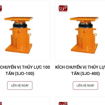
 CHUYỂN VỊ THỦY LỰC 100
KÍCH CHUYỂN VỊ THỦY LỰ
TẤN (SJO-100)
TẤN (SJO-400)
LIÊN HỆ NGAY
LIÊN HỆ NGAY