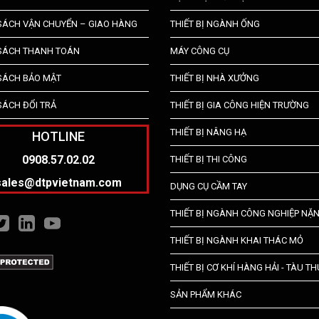
SÁCH VẬN CHUYỂN – GIAO HÀNG
THIẾT BỊ NGÀNH ỐNG
SÁCH THANH TOÁN
MÁY CÔNG CỤ
SÁCH BẢO MẬT
THIẾT BỊ NHÀ XƯỞNG
SÁCH ĐỔI TRẢ
THIẾT BỊ GIA CÔNG HIỆN TRƯỜNG
THIẾT BỊ NÂNG HẠ
HOTLINE
0908.57.02.02
THIẾT BỊ THI CÔNG
sales@dtpvietnam.com
DỤNG CỤ CẦM TAY
THIẾT BỊ NGÀNH CÔNG NGHIỆP NẶ
THIẾT BỊ NGÀNH KHAI THÁC MỎ
THIẾT BỊ CƠ KHÍ HÀNG HẢI - TÀU T
SẢN PHẨM KHÁC