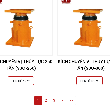
 CHUYỂN VỊ THỦY LỰC 250
KÍCH CHUYỂN VỊ THỦY LỰ
TẤN (SJO-250)
TẤN (SJO-300)
LIÊN HỆ NGAY
LIÊN HỆ NGAY
1
2
3
>
>>