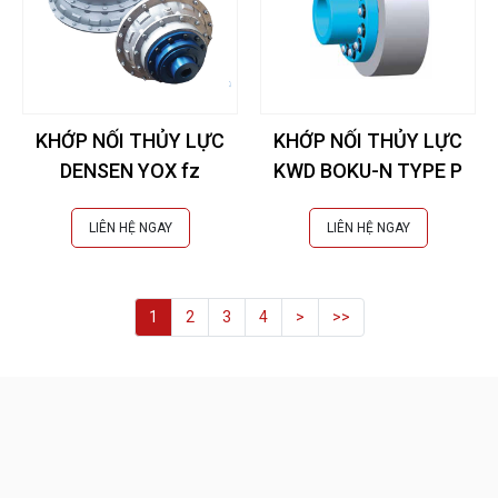
KHỚP NỐI THỦY LỰC
KHỚP NỐI THỦY LỰC
DENSEN YOX fz
KWD BOKU-N TYPE P
LIÊN HỆ NGAY
LIÊN HỆ NGAY
1
2
3
4
>
>>