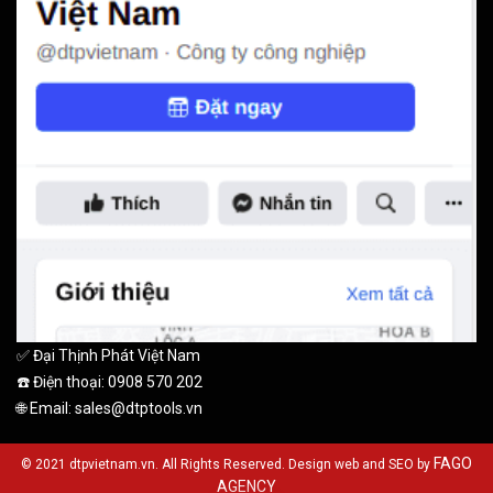
✅ Đại Thịnh Phát Việt Nam
☎️ Điện thoại: 0908 570 202
🌐 Email: sales@dtptools.vn
FAGO
© 2021 dtpvietnam.vn. All Rights Reserved. Design web and SEO by
AGENCY