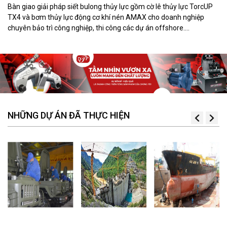
Bàn giao giải pháp siết bulong thủy lực gồm cờ lê thủy lực TorcUP
TX4 và bơm thủy lực động cơ khí nén AMAX cho doanh nghiệp
chuyên bảo trì công nghiệp, thi công các dự án offshore.
DTPVIETNAM trực tiếp training vận hành, chuyển giao kỹ thuật và
hướng dẫn sử dụng thiết bị tại hiện trường.
NHỮNG DỰ ÁN ĐÃ THỰC HIỆN