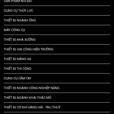
SẢN PHẨM NỔI BẬT
DỤNG CỤ THỦY LỰC
THIẾT BỊ NGÀNH ỐNG
MÁY CÔNG CỤ
THIẾT BỊ NHÀ XƯỞNG
THIẾT BỊ GIA CÔNG HIỆN TRƯỜNG
THIẾT BỊ NÂNG HẠ
THIẾT BỊ THI CÔNG
DỤNG CỤ CẦM TAY
THIẾT BỊ NGÀNH CÔNG NGHIỆP NẶNG
THIẾT BỊ NGÀNH KHAI THÁC MỎ
THIẾT BỊ CƠ KHÍ HÀNG HẢI - TÀU THUỶ