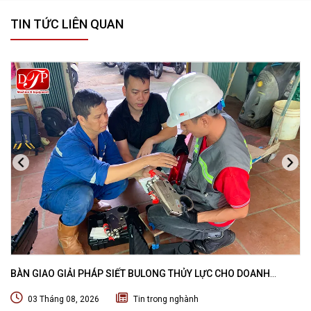
TIN TỨC LIÊN QUAN
BÀN GIAO GIẢI PHÁP SIẾT BULONG THỦY LỰC CHO DOANH
NGHIỆP CHUYÊN BẢO TRÌ VÀ THI CÔNG CÁC DỰ ÁN OFFSHORE
03 Tháng 08, 2026
Tin trong nghành