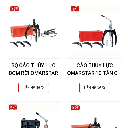
BỘ CẢO THỦY LỰC
CẢO THỦY LỰC
BƠM RỜI OMARSTAR
OMARSTAR 10 TẤN CK-
50 TẤN CK-25IN EXTRA
6IN Extra
LIÊN HỆ NGAY
LIÊN HỆ NGAY