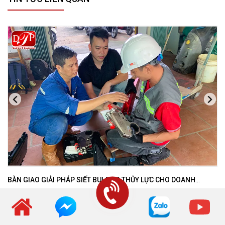
BÀN GIAO GIẢI PHÁP SIẾT BULONG THỦY LỰC CHO DOANH
NGHIỆP CHUYÊN BẢO TRÌ VÀ THI CÔNG CÁC DỰ ÁN OFFSHORE
03 Tháng 08, 2026
Tin trong nghành
Bàn giao giải pháp siết bulong thủy lực gồm cờ lê thủy lực TorcUP
TX4 và bơm thủy lực động cơ khí nén AMAX cho doanh nghiệp