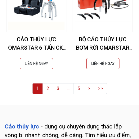
CẢO THỦY LỰC
BỘ CẢO THỦY LỰC
OMARSTAR 6 TẤN CK-
BƠM RỜI OMARSTAR
6INB
15 TẤN CK-105
LIÊN HỆ NGAY
LIÊN HỆ NGAY
1
2
3
...
5
>
>>
Cảo thủy lực
- dụng cụ chuyên dụng tháo lắp
vòng bi nhanh chóng, dễ dàng. Tìm hiểu ưu điểm,