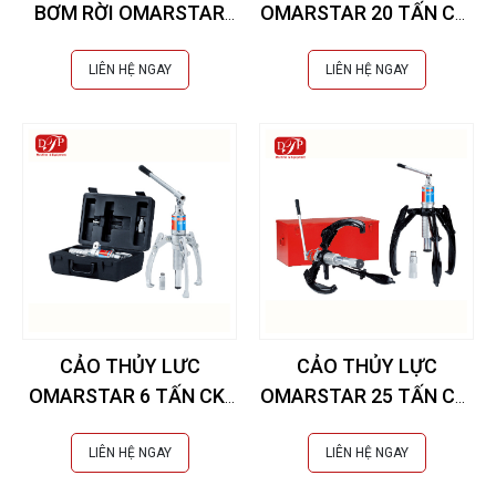
BƠM RỜI OMARSTAR
OMARSTAR 20 TẤN CK-
50 TẤN CK-25INS
11INL
EXTRA
LIÊN HỆ NGAY
LIÊN HỆ NGAY
CẢO THỦY LƯC
CẢO THỦY LỰC
OMARSTAR 6 TẤN CK-
OMARSTAR 25 TẤN CK-
6IN
12IN
LIÊN HỆ NGAY
LIÊN HỆ NGAY