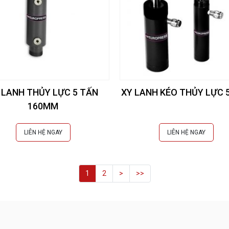
 LANH THỦY LỰC 5 TẤN
XY LANH KÉO THỦY LỰC 
160MM
LIÊN HỆ NGAY
LIÊN HỆ NGAY
1
2
>
>>