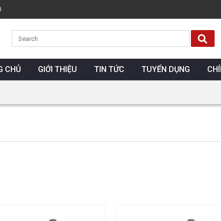
0
G CHỦ
GIỚI THIỆU
TIN TỨC
TUYỂN DỤNG
CH