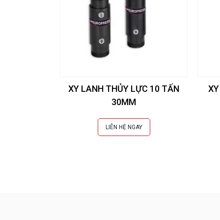
XY LANH THỦY LỰC 10 TẤN
XY
30MM
LIÊN HỆ NGAY