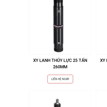
XY LANH THỦY LỰC 25 TẤN
XY
260MM
LIÊN HỆ NGAY