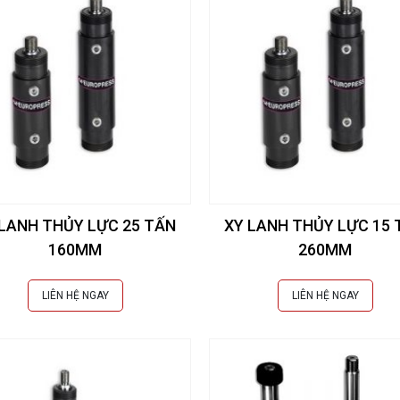
 LANH THỦY LỰC 25 TẤN
XY LANH THỦY LỰC 15 
160MM
260MM
LIÊN HỆ NGAY
LIÊN HỆ NGAY