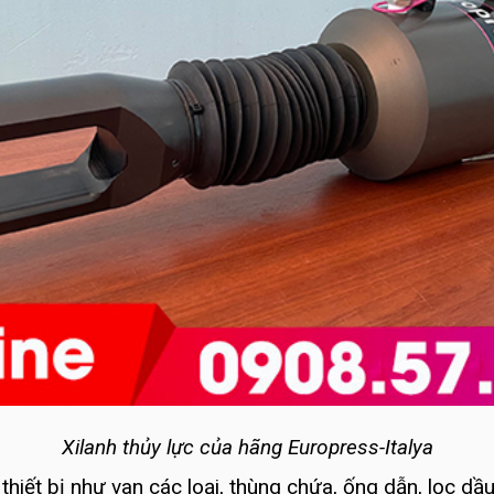
Xilanh thủy lực của hãng Europress-Italya
hiết bị như van các loại, thùng chứa, ống dẫn, lọc dầ