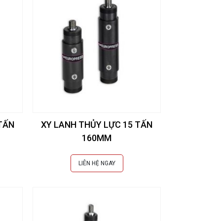
TẤN
XY LANH THỦY LỰC 15 TẤN
160MM
LIÊN HỆ NGAY