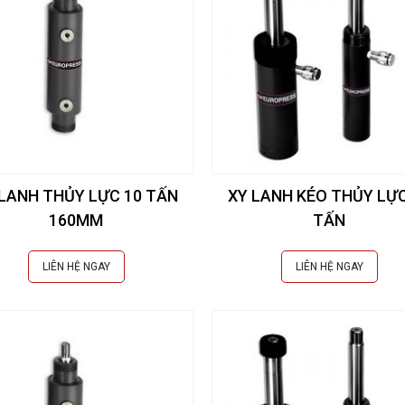
 LANH THỦY LỰC 10 TẤN
XY LANH KÉO THỦY LỰC
160MM
TẤN
LIÊN HỆ NGAY
LIÊN HỆ NGAY