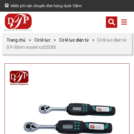
Miễn phí vận chuyển đơn hàng dưới 10km
Trang chủ
Cờ lê lực
Cờ lê lực điện tử
Cờ lê lực điện tử
0.9-30nm model xc02030l