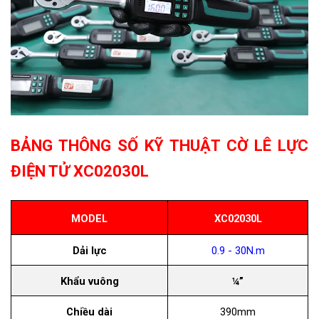
BẢNG THÔNG SỐ KỸ THUẬT CỜ LÊ LỰC
ĐIỆN TỬ XC02030L
MODEL
XC02030L
Dải lực
0.9 - 30N.m
Khẩu vuông
¼”
Chiều dài
390mm