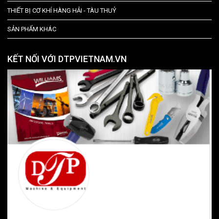
THIẾT BỊ CƠ KHÍ HÀNG HẢI - TÀU THUỶ
SẢN PHẨM KHÁC
KẾT NỐI VỚI DTPVIETNAM.VN