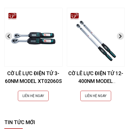
CỜ LÊ LỰC ĐIỆN TỬ 3-
CỜ LÊ LỰC ĐIỆN TỬ 12-
60NM MODEL XT02060S
400NM MODEL
XC03400L
LIÊN HỆ NGAY
LIÊN HỆ NGAY
TIN TỨC MỚI