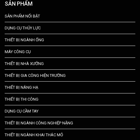
SẢN PHẨM
SẢN PHẨM NỔI BẬT
DỤNG CỤ THỦY LỰC
THIẾT BỊ NGÀNH ỐNG
MÁY CÔNG CỤ
THIẾT BỊ NHÀ XƯỞNG
THIẾT BỊ GIA CÔNG HIỆN TRƯỜNG
THIẾT BỊ NÂNG HẠ
THIẾT BỊ THI CÔNG
DỤNG CỤ CẦM TAY
THIẾT BỊ NGÀNH CÔNG NGHIỆP NẶNG
THIẾT BỊ NGÀNH KHAI THÁC MỎ