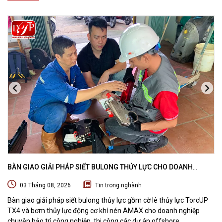
BÀN GIAO GIẢI PHÁP SIẾT BULONG THỦY LỰC CHO DOANH
NGHIỆP CHUYÊN BẢO TRÌ VÀ THI CÔNG CÁC DỰ ÁN OFFSHORE
03 Tháng 08, 2026
Tin trong nghành
Bàn giao giải pháp siết bulong thủy lực gồm cờ lê thủy lực TorcUP
TX4 và bơm thủy lực động cơ khí nén AMAX cho doanh nghiệp
chuyên bảo trì công nghiệp, thi công các dự án offshore.