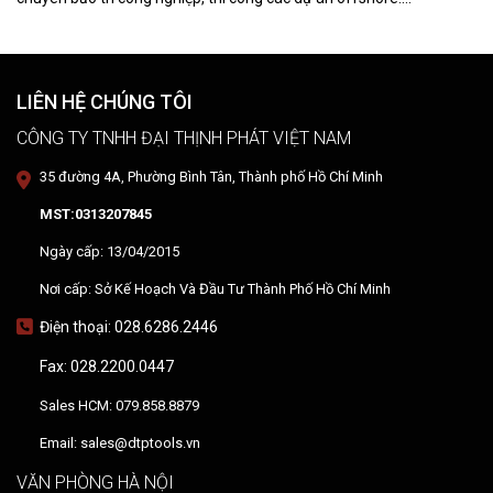
DTPVIETNAM trực tiếp training vận hành, chuyển giao kỹ thuật và
hướng dẫn sử dụng thiết bị tại hiện trường.
LIÊN HỆ CHÚNG TÔI
CÔNG TY TNHH ĐẠI THỊNH PHÁT VIỆT NAM
35 đường 4A, Phường Bình Tân, Thành phố Hồ Chí Minh
MST:0313207845
Ngày cấp: 13/04/2015
Nơi cấp: Sở Kế Hoạch Và Đầu Tư Thành Phố Hồ Chí Minh
Điện thoại: 028.6286.2446
Fax: 028.2200.0447
Sales HCM: 079.858.8879
Email: sales@dtptools.vn
VĂN PHÒNG HÀ NỘI