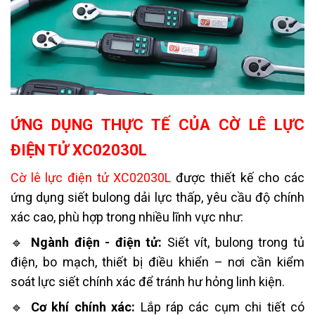
ỨNG DỤNG THỰC TẾ CỦA CỜ LÊ LỰC
ĐIỆN TỬ XC02030L
Cờ lê lực điện tử XC02030L
được thiết kế cho các
ứng dụng siết bulong dải lực thấp, yêu cầu độ chính
xác cao, phù hợp trong nhiều lĩnh vực như:
🔹
Ngành điện - điện tử:
Siết vít, bulong trong tủ
điện, bo mạch, thiết bị điều khiển – nơi cần kiểm
soát lực siết chính xác để tránh hư hỏng linh kiện.
🔹
Cơ khí chính xác:
Lắp ráp các cụm chi tiết có