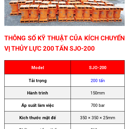
THÔNG SỐ KỸ THUẬT CỦA KÍCH CHUYỂN
VỊ THỦY LỰC 200 TẤN SJO-200
Model
SJO-200
Tải trọng
200 tấn
Hành trình
150mm
Áp suất làm việc
700 bar
Kích thước mặt đế
350 × 350 × 25mm