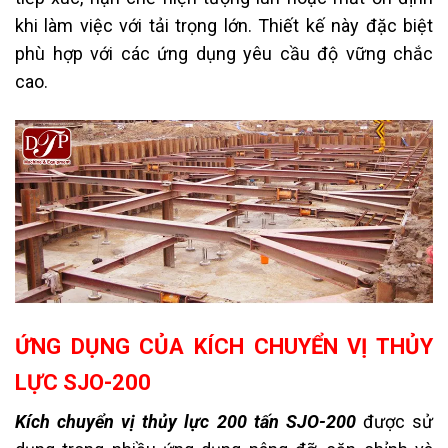
khi làm việc với tải trọng lớn. Thiết kế này đặc biệt
phù hợp với các ứng dụng yêu cầu độ vững chắc
cao.
ỨNG DỤNG CỦA KÍCH CHUYỂN VỊ THỦY
LỰC SJO-200
Kích chuyển vị thủy lực 200 tấn SJO-200
được sử