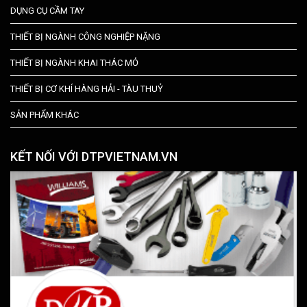
DỤNG CỤ CẦM TAY
THIẾT BỊ NGÀNH CÔNG NGHIỆP NẶNG
THIẾT BỊ NGÀNH KHAI THÁC MỎ
THIẾT BỊ CƠ KHÍ HÀNG HẢI - TÀU THUỶ
SẢN PHẨM KHÁC
KẾT NỐI VỚI DTPVIETNAM.VN