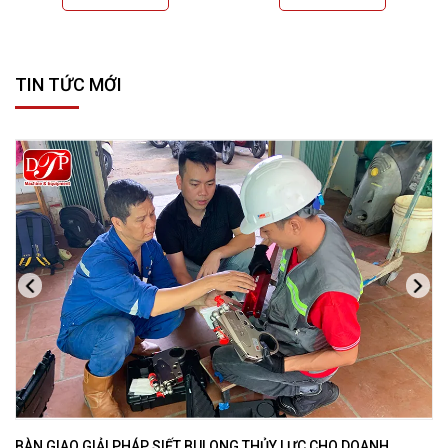
TIN TỨC MỚI
BÀN GIAO GIẢI PHÁP SIẾT BULONG THỦY LỰC CHO DOANH