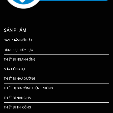
SẢN PHẨM
SẢN PHẨM NỔI BẬT
DỤNG CỤ THỦY LỰC
THIẾT BỊ NGÀNH ỐNG
MÁY CÔNG CỤ
THIẾT BỊ NHÀ XƯỞNG
THIẾT BỊ GIA CÔNG HIỆN TRƯỜNG
THIẾT BỊ NÂNG HẠ
THIẾT BỊ THI CÔNG