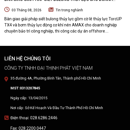
NGHIỆP CHUYÊN BẢO TRÌ VÀ THI CÔNG CÁC DỰ ÁN OFFSHORE
03 Tháng 08, 2026
Tin trong nghành
Bàn giao giải pháp siết bulong thủy lực gồm cờ lê thủy lực TorcUP
TX4 và bơm thủy lực động cơ khí nén AMAX cho doanh nghiệp
chuyên bảo trì công nghiệp, thi công các dự án offshore.
DTPVIETNAM trực tiếp training vận hành, chuyển giao kỹ thuật và
hướng dẫn sử dụng thiết bị tại hiện trường.
LIÊN HỆ CHÚNG TÔI
CÔNG TY TNHH ĐẠI THỊNH PHÁT VIỆT NAM
35 đường 4A, Phường Bình Tân, Thành phố Hồ Chí Minh
MST:0313207845
Ngày cấp: 13/04/2015
Nơi cấp: Sở Kế Hoạch Và Đầu Tư Thành Phố Hồ Chí Minh
Điện thoại: 028.6286.2446
Fax: 028.2200.0447