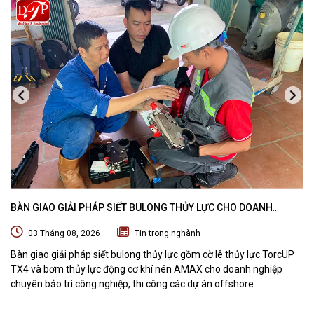
BÀN GIAO GIẢI PHÁP SIẾT BULONG THỦY LỰC CHO DOANH
NGHIỆP CHUYÊN BẢO TRÌ VÀ THI CÔNG CÁC DỰ ÁN OFFSHORE
03 Tháng 08, 2026
Tin trong nghành
Bàn giao giải pháp siết bulong thủy lực gồm cờ lê thủy lực TorcUP
TX4 và bơm thủy lực động cơ khí nén AMAX cho doanh nghiệp
chuyên bảo trì công nghiệp, thi công các dự án offshore.
DTPVIETNAM trực tiếp training vận hành, chuyển giao kỹ thuật và
hướng dẫn sử dụng thiết bị tại hiện trường.