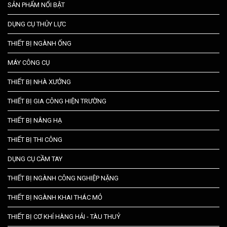
SẢN PHẨM NỔI BẬT
DỤNG CỤ THỦY LỰC
THIẾT BỊ NGÀNH ỐNG
MÁY CÔNG CỤ
THIẾT BỊ NHÀ XƯỞNG
THIẾT BỊ GIA CÔNG HIỆN TRƯỜNG
THIẾT BỊ NÂNG HẠ
THIẾT BỊ THI CÔNG
DỤNG CỤ CẦM TAY
THIẾT BỊ NGÀNH CÔNG NGHIỆP NẶNG
THIẾT BỊ NGÀNH KHAI THÁC MỎ
THIẾT BỊ CƠ KHÍ HÀNG HẢI - TÀU THUỶ