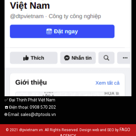
✅ Đại Thịnh Phát Việt Nam
☎️ Điện thoại: 0908 570 202
🌐 Email: sales@dtptools.vn
FAGO
© 2021 dtpvietnam.vn. All Rights Reserved. Design web and SEO by