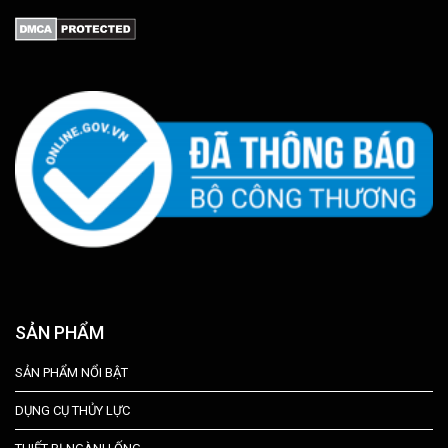
SẢN PHẨM
SẢN PHẨM NỔI BẬT
DỤNG CỤ THỦY LỰC