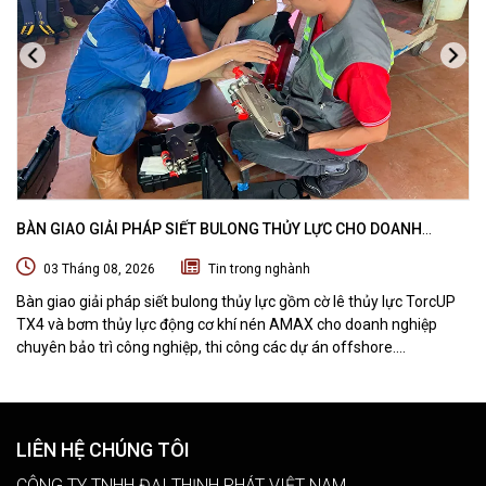
BÀN GIAO GIẢI PHÁP SIẾT BULONG THỦY LỰC CHO DOANH
NGHIỆP CHUYÊN BẢO TRÌ VÀ THI CÔNG CÁC DỰ ÁN OFFSHORE
03 Tháng 08, 2026
Tin trong nghành
Bàn giao giải pháp siết bulong thủy lực gồm cờ lê thủy lực TorcUP
TX4 và bơm thủy lực động cơ khí nén AMAX cho doanh nghiệp
chuyên bảo trì công nghiệp, thi công các dự án offshore.
DTPVIETNAM trực tiếp training vận hành, chuyển giao kỹ thuật và
hướng dẫn sử dụng thiết bị tại hiện trường.
LIÊN HỆ CHÚNG TÔI
CÔNG TY TNHH ĐẠI THỊNH PHÁT VIỆT NAM