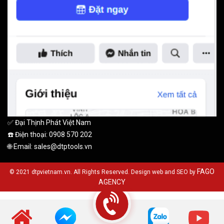
✅ Đại Thịnh Phát Việt Nam
☎️ Điện thoại: 0908 570 202
🌐 Email: sales@dtptools.vn
FAGO
© 2021 dtpvietnam.vn. All Rights Reserved. Design web and SEO by
AGENCY