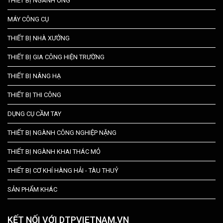
THIẾT BỊ NGÀNH ỐNG
MÁY CÔNG CỤ
THIẾT BỊ NHÀ XƯỞNG
THIẾT BỊ GIA CÔNG HIỆN TRƯỜNG
THIẾT BỊ NÂNG HẠ
THIẾT BỊ THI CÔNG
DỤNG CỤ CẦM TAY
THIẾT BỊ NGÀNH CÔNG NGHIỆP NẶNG
THIẾT BỊ NGÀNH KHAI THÁC MỎ
THIẾT BỊ CƠ KHÍ HÀNG HẢI - TÀU THUỶ
SẢN PHẨM KHÁC
KẾT NỐI VỚI DTPVIETNAM.VN