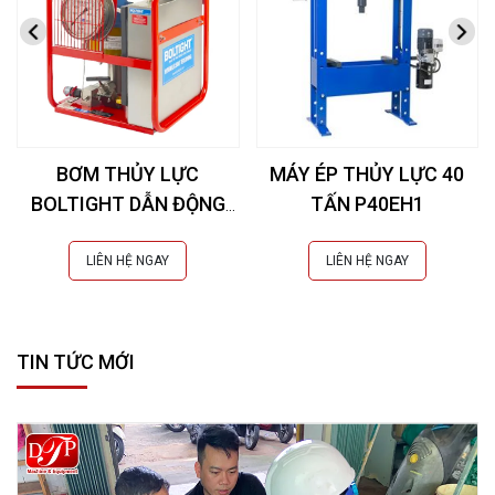
BƠM THỦY LỰC
MÁY ÉP THỦY LỰC 40
BOLTIGHT DẪN ĐỘNG
TẤN P40EH1
KHÍ NÉN 2500 BAR
LIÊN HỆ NGAY
LIÊN HỆ NGAY
TIN TỨC MỚI