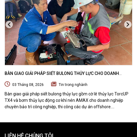
BÀN GIAO GIẢI PHÁP SIẾT BULONG THỦY LỰC CHO DOANH
NGHIỆP CHUYÊN BẢO TRÌ VÀ THI CÔNG CÁC DỰ ÁN OFFSHORE
03 Tháng 08, 2026
Tin trong nghành
Bàn giao giải pháp siết bulong thủy lực gồm cờ lê thủy lực TorcUP
TX4 và bơm thủy lực động cơ khí nén AMAX cho doanh nghiệp
chuyên bảo trì công nghiệp, thi công các dự án offshore.
DTPVIETNAM trực tiếp training vận hành, chuyển giao kỹ thuật và
hướng dẫn sử dụng thiết bị tại hiện trường.
LIÊN HỆ CHÚNG TÔI