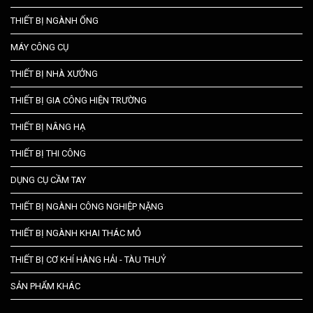
THIẾT BỊ NGÀNH ỐNG
MÁY CÔNG CỤ
THIẾT BỊ NHÀ XƯỞNG
THIẾT BỊ GIA CÔNG HIỆN TRƯỜNG
THIẾT BỊ NÂNG HẠ
THIẾT BỊ THI CÔNG
DỤNG CỤ CẦM TAY
THIẾT BỊ NGÀNH CÔNG NGHIỆP NẶNG
THIẾT BỊ NGÀNH KHAI THÁC MỎ
THIẾT BỊ CƠ KHÍ HÀNG HẢI - TÀU THUỶ
SẢN PHẨM KHÁC