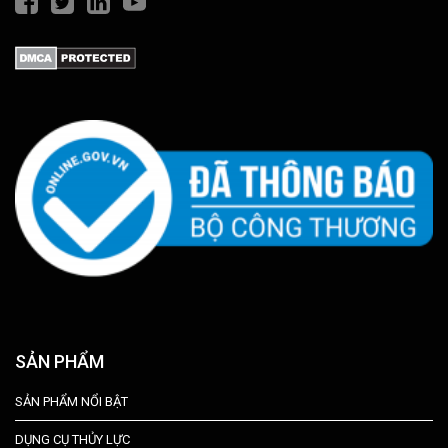
SẢN PHẨM
SẢN PHẨM NỔI BẬT
DỤNG CỤ THỦY LỰC