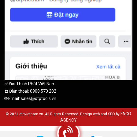
✅ Đại Thịnh Phát Việt Nam
☎️ Điện thoại: 0908 570 202
🌐 Email: sales@dtptools.vn
FAGO
© 2021 dtpvietnam.vn. All Rights Reserved. Design web and SEO by
AGENCY