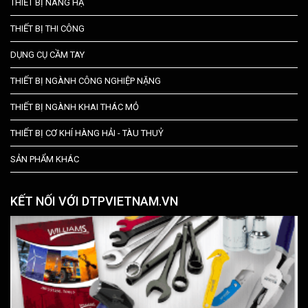
THIẾT BỊ NÂNG HẠ
THIẾT BỊ THI CÔNG
DỤNG CỤ CẦM TAY
THIẾT BỊ NGÀNH CÔNG NGHIỆP NẶNG
THIẾT BỊ NGÀNH KHAI THÁC MỎ
THIẾT BỊ CƠ KHÍ HÀNG HẢI - TÀU THUỶ
SẢN PHẨM KHÁC
KẾT NỐI VỚI DTPVIETNAM.VN