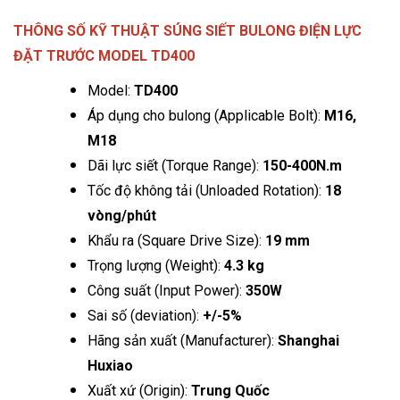
THÔNG SỐ KỸ THUẬT SÚNG SIẾT BULONG ĐIỆN LỰC
ĐẶT TRƯỚC MODEL TD400
Model:
TD400
Áp dụng cho bulong (Applicable Bolt):
M16,
M18
Dãi lực siết (Torque Range):
15
0-400N.m
Tốc độ không tải (Unloaded Rotation):
18
vòng/phút
Khẩu ra (Square Drive Size):
19 mm
Trọng lượng (Weight):
4.3 kg
Công suất (Input Power):
350W
Sai số (deviation):
+/-5%
Hãng sản xuất (Manufacturer):
Shanghai
Huxiao
Xuất xứ (Origin):
Trung Quốc