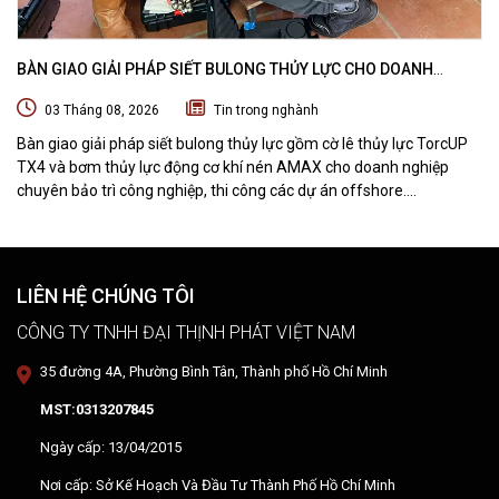
BÀN GIAO GIẢI PHÁP SIẾT BULONG THỦY LỰC CHO DOANH
NGHIỆP CHUYÊN BẢO TRÌ VÀ THI CÔNG CÁC DỰ ÁN OFFSHORE
03 Tháng 08, 2026
Tin trong nghành
Bàn giao giải pháp siết bulong thủy lực gồm cờ lê thủy lực TorcUP
TX4 và bơm thủy lực động cơ khí nén AMAX cho doanh nghiệp
chuyên bảo trì công nghiệp, thi công các dự án offshore.
DTPVIETNAM trực tiếp training vận hành, chuyển giao kỹ thuật và
hướng dẫn sử dụng thiết bị tại hiện trường.
LIÊN HỆ CHÚNG TÔI
CÔNG TY TNHH ĐẠI THỊNH PHÁT VIỆT NAM
35 đường 4A, Phường Bình Tân, Thành phố Hồ Chí Minh
MST:0313207845
Ngày cấp: 13/04/2015
Nơi cấp: Sở Kế Hoạch Và Đầu Tư Thành Phố Hồ Chí Minh