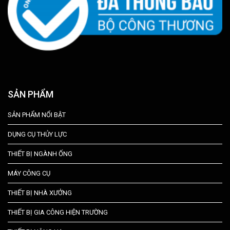
SẢN PHẨM
SẢN PHẨM NỔI BẬT
DỤNG CỤ THỦY LỰC
THIẾT BỊ NGÀNH ỐNG
MÁY CÔNG CỤ
THIẾT BỊ NHÀ XƯỞNG
THIẾT BỊ GIA CÔNG HIỆN TRƯỜNG