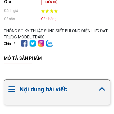
Giá
LIÊN HỆ
Đánh giá
Có sẵn:
Còn hàng
THÔNG SỐ KỸ THUẬT SÚNG SIẾT BULONG ĐIỆN LỰC ĐẶT
TRƯỚC MODEL TD400
Chia sẻ:
MÔ TẢ SẢN PHẨM
Nội dung bài viết: