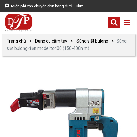
Miễn phí vận chuyển đơn hàng dưới 10km
Trang chủ
Dụng cụ cầm tay
Súng siết bulong
Súng
siết bulong điện model td400 (150-400n.m)