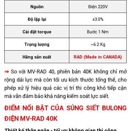
Nguồn
Điện 220V
Độ lặp lại
±3.0%
Cài đặt torque
Bước 1 Nm
Trọng lượng
~6.2 Kg
Hãng sản xuất
RAD (Made in CANADA)
⇒
So với MV-RAD 40, phiên bản 40K không chỉ mở
rộng dải lực mà còn tối ưu kích thước tổng thể, cho
phép xử lý hiệu quả các vị trí thi công khó tiếp cận
mà vẫn đảm bảo khả năng kiểm soát lực siết.
ĐIỂM NỔI BẬT CỦA SÚNG SIẾT BULONG
ĐIỆN MV-RAD 40K
Thiết kế thân ngắn - tối ưu không gian thi công