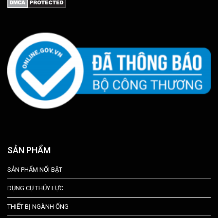
SẢN PHẨM
SẢN PHẨM NỔI BẬT
DỤNG CỤ THỦY LỰC
THIẾT BỊ NGÀNH ỐNG