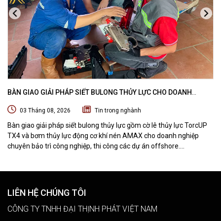
BÀN GIAO GIẢI PHÁP SIẾT BULONG THỦY LỰC CHO DOANH
NGHIỆP CHUYÊN BẢO TRÌ VÀ THI CÔNG CÁC DỰ ÁN OFFSHORE
03 Tháng 08, 2026
Tin trong nghành
Bàn giao giải pháp siết bulong thủy lực gồm cờ lê thủy lực TorcUP
TX4 và bơm thủy lực động cơ khí nén AMAX cho doanh nghiệp
chuyên bảo trì công nghiệp, thi công các dự án offshore.
DTPVIETNAM trực tiếp training vận hành, chuyển giao kỹ thuật và
hướng dẫn sử dụng thiết bị tại hiện trường.
LIÊN HỆ CHÚNG TÔI
CÔNG TY TNHH ĐẠI THỊNH PHÁT VIỆT NAM