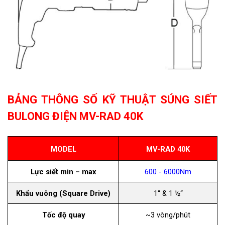
BẢNG THÔNG SỐ KỸ THUẬT SÚNG SIẾT
BULONG ĐIỆN MV-RAD 40K
MODEL
MV-RAD 40K
Lực siết min – max
600 - 6000Nm
Khẩu vuông (Square Drive)
1“ & 1 ½“
Tốc độ quay
~3 vòng/phút