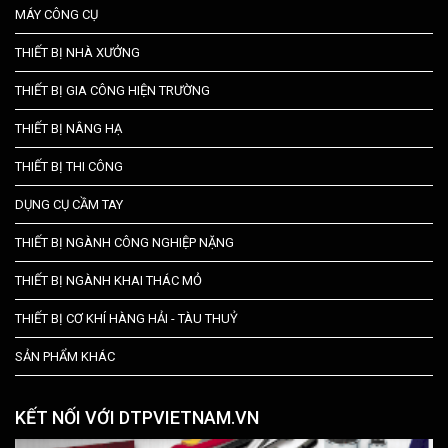
MÁY CÔNG CỤ
THIẾT BỊ NHÀ XƯỞNG
THIẾT BỊ GIA CÔNG HIỆN TRƯỜNG
THIẾT BỊ NÂNG HẠ
THIẾT BỊ THI CÔNG
DỤNG CỤ CẦM TAY
THIẾT BỊ NGÀNH CÔNG NGHIỆP NẶNG
THIẾT BỊ NGÀNH KHAI THÁC MỎ
THIẾT BỊ CƠ KHÍ HÀNG HẢI - TÀU THUỶ
SẢN PHẨM KHÁC
KẾT NỐI VỚI DTPVIETNAM.VN