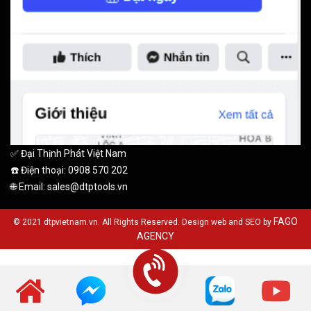
✅ Đại Thịnh Phát Việt Nam
☎️ Điện thoại: 0908 570 202
🌐 Email: sales@dtptools.vn
FAGO
© 2021 dtpvietnam.vn. All Rights Reserved. Design web and SEO by
AGENCY