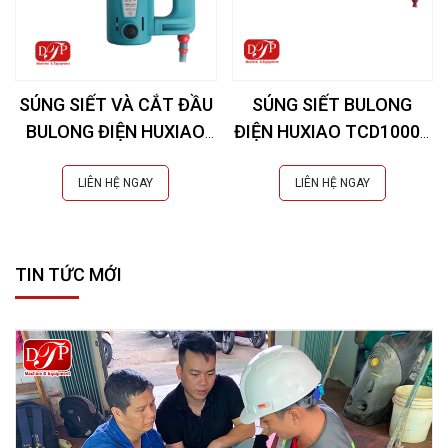
SÚNG SIẾT VÀ CẮT ĐẦU
SÚNG SIẾT BULONG
BULONG ĐIỆN HUXIAO
ĐIỆN HUXIAO TCD10000
H24 1300N.m
(4000-10000N.m)
LIÊN HỆ NGAY
LIÊN HỆ NGAY
TIN TỨC MỚI