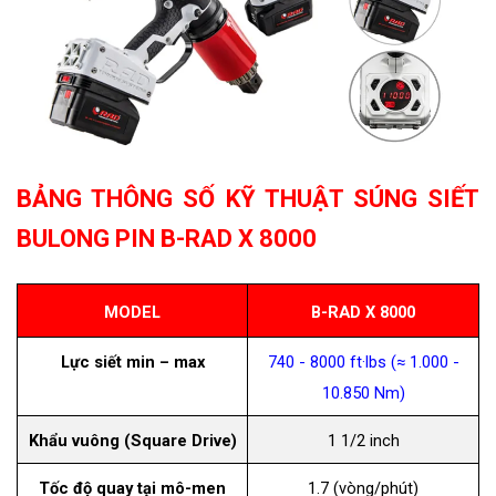
BẢNG THÔNG SỐ KỸ THUẬT SÚNG SIẾT
BULONG PIN B-RAD X 8000
MODEL
B-RAD X 8000
Lực siết min – max
740 - 8000 ft·lbs (≈ 1.000 -
10.850 Nm)
Khẩu vuông (Square Drive)
1 1/2 inch
Tốc độ quay tại mô-men
1.7 (vòng/phút)