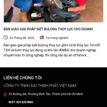
BÀN GIAO GIẢI PHÁP SIẾT BULONG THỦY LỰC CHO DOANH
NGHIỆP CHUYÊN BẢO TRÌ VÀ THI CÔNG CÁC DỰ ÁN OFFSHORE
03 Tháng 08, 2026
Tin trong nghành
Bàn giao giải pháp siết bulong thủy lực gồm cờ lê thủy lực TorcUP
TX4 và bơm thủy lực động cơ khí nén AMAX cho doanh nghiệp
chuyên bảo trì công nghiệp, thi công các dự án offshore.
DTPVIETNAM trực tiếp training vận hành, chuyển giao kỹ thuật và
hướng dẫn sử dụng thiết bị tại hiện trường.
LIÊN HỆ CHÚNG TÔI
CÔNG TY TNHH ĐẠI THỊNH PHÁT VIỆT NAM
35 đường 4A, Phường Bình Tân, Thành phố Hồ Chí Minh
MST:0313207845