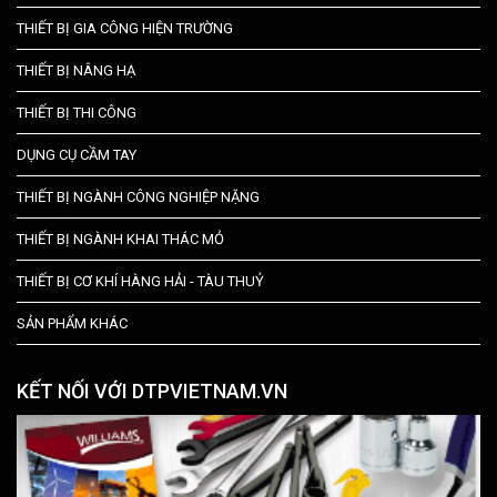
THIẾT BỊ GIA CÔNG HIỆN TRƯỜNG
THIẾT BỊ NÂNG HẠ
THIẾT BỊ THI CÔNG
DỤNG CỤ CẦM TAY
THIẾT BỊ NGÀNH CÔNG NGHIỆP NẶNG
THIẾT BỊ NGÀNH KHAI THÁC MỎ
THIẾT BỊ CƠ KHÍ HÀNG HẢI - TÀU THUỶ
SẢN PHẨM KHÁC
KẾT NỐI VỚI DTPVIETNAM.VN