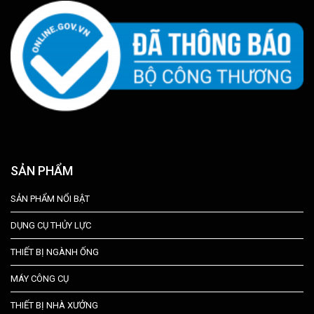
SẢN PHẨM
SẢN PHẨM NỔI BẬT
DỤNG CỤ THỦY LỰC
THIẾT BỊ NGÀNH ỐNG
MÁY CÔNG CỤ
THIẾT BỊ NHÀ XƯỞNG