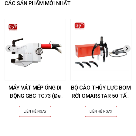
CÁC SẢN PHẨM MỚI NHẤT
MÁY VÁT MÉP ỐNG DI
BỘ CẢO THỦY LỰC BƠM
ĐỘNG GBC TC73 (Øe
RỜI OMARSTAR 50 TẤN
10,3-73 mm)
CK-25INS EXTRA
LIÊN HỆ NGAY
LIÊN HỆ NGAY