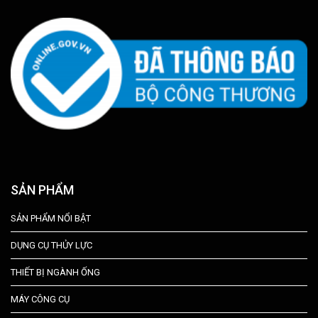
SẢN PHẨM
SẢN PHẨM NỔI BẬT
DỤNG CỤ THỦY LỰC
THIẾT BỊ NGÀNH ỐNG
MÁY CÔNG CỤ