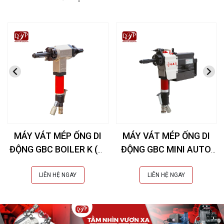
MÁY VÁT MÉP ỐNG DI
MÁY VÁT MÉP ỐNG DI
ĐỘNG GBC BOILER K (Øi
ĐỘNG GBC MINI AUTO
28-76 mm)
COMPACT (Øi 20-42
mm)
LIÊN HỆ NGAY
LIÊN HỆ NGAY