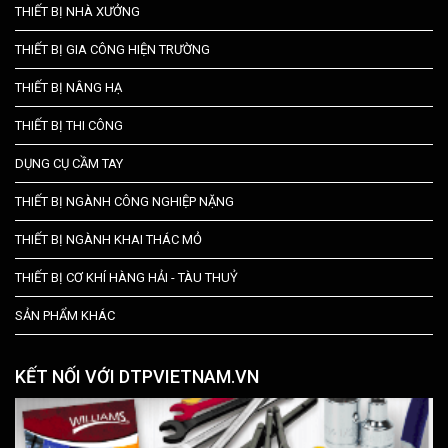
THIẾT BỊ NHÀ XƯỞNG
THIẾT BỊ GIA CÔNG HIỆN TRƯỜNG
THIẾT BỊ NÂNG HẠ
THIẾT BỊ THI CÔNG
DỤNG CỤ CẦM TAY
THIẾT BỊ NGÀNH CÔNG NGHIỆP NẶNG
THIẾT BỊ NGÀNH KHAI THÁC MỎ
THIẾT BỊ CƠ KHÍ HÀNG HẢI - TÀU THUỶ
SẢN PHẨM KHÁC
KẾT NỐI VỚI DTPVIETNAM.VN