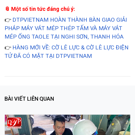
📎 Một số tin tức đáng chú ý:
DTPVIETNAM HOÀN THÀNH BÀN GIAO GIẢI
👉
PHÁP MÁY VÁT MÉP THÉP TẤM VÀ MÁY VÁT
MÉP ỐNG TAOLE TẠI NGHI SƠN, THANH HÓA
HÀNG MỚI VỀ: CỜ LÊ LỰC & CỜ LÊ LỰC ĐIỆN
👉
TỬ ĐÃ CÓ MẶT TẠI DTPVIETNAM
BÀI VIẾT LIÊN QUAN