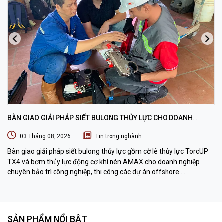
BÀN GIAO GIẢI PHÁP SIẾT BULONG THỦY LỰC CHO DOANH
NGHIỆP CHUYÊN BẢO TRÌ VÀ THI CÔNG CÁC DỰ ÁN OFFSHORE
03 Tháng 08, 2026
Tin trong nghành
Bàn giao giải pháp siết bulong thủy lực gồm cờ lê thủy lực TorcUP
TX4 và bơm thủy lực động cơ khí nén AMAX cho doanh nghiệp
chuyên bảo trì công nghiệp, thi công các dự án offshore.
DTPVIETNAM trực tiếp training vận hành, chuyển giao kỹ thuật và
hướng dẫn sử dụng thiết bị tại hiện trường.
SẢN PHẨM NỔI BẬT