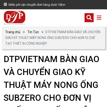
Miễn phí vận chuyển đơn hàng dưới 10km
Trang chủ
Tin Tức
DTPVIETNAM BÀN GIAO VÀ CHUYỂN
GIAO KỸ THUẬT MÁY NONG ỐNG SUBZERO CHO ĐƠN VỊ CHẾ
TẠO THIẾT BỊ CÔNG NGHIỆP
DTPVIETNAM BÀN GIAO
VÀ CHUYỂN GIAO KỸ
THUẬT MÁY NONG ỐNG
SUBZERO CHO ĐƠN VỊ