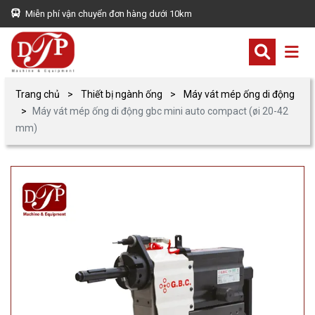
Miễn phí vận chuyển đơn hàng dưới 10km
Trang chủ
Thiết bị ngành ống
Máy vát mép ống di động
Máy vát mép ống di động gbc mini auto compact (øi 20-42
mm)