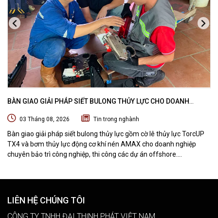
BÀN GIAO GIẢI PHÁP SIẾT BULONG THỦY LỰC CHO DOANH
NGHIỆP CHUYÊN BẢO TRÌ VÀ THI CÔNG CÁC DỰ ÁN OFFSHORE
03 Tháng 08, 2026
Tin trong nghành
Bàn giao giải pháp siết bulong thủy lực gồm cờ lê thủy lực TorcUP
TX4 và bơm thủy lực động cơ khí nén AMAX cho doanh nghiệp
chuyên bảo trì công nghiệp, thi công các dự án offshore.
DTPVIETNAM trực tiếp training vận hành, chuyển giao kỹ thuật và
hướng dẫn sử dụng thiết bị tại hiện trường.
LIÊN HỆ CHÚNG TÔI
CÔNG TY TNHH ĐẠI THỊNH PHÁT VIỆT NAM