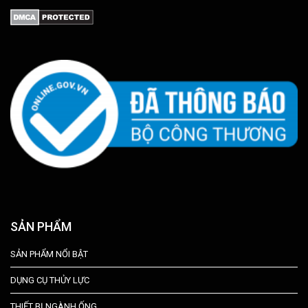
SẢN PHẨM
SẢN PHẨM NỔI BẬT
DỤNG CỤ THỦY LỰC
THIẾT BỊ NGÀNH ỐNG