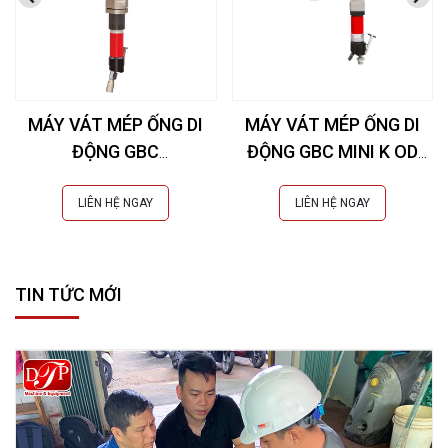
MÁY VÁT MÉP ỐNG DI
MÁY VÁT MÉP ỐNG DI
ĐỘNG GBC
ĐỘNG GBC MINI K OD
SUPERBOILER T5 (Øi 49-
(Øe 10-60 mm)
207 mm)
LIÊN HỆ NGAY
LIÊN HỆ NGAY
TIN TỨC MỚI