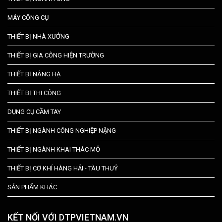
MÁY CÔNG CỤ
THIẾT BỊ NHÀ XƯỞNG
THIẾT BỊ GIA CÔNG HIỆN TRƯỜNG
THIẾT BỊ NÂNG HẠ
THIẾT BỊ THI CÔNG
DỤNG CỤ CẦM TAY
THIẾT BỊ NGÀNH CÔNG NGHIỆP NẶNG
THIẾT BỊ NGÀNH KHAI THÁC MỎ
THIẾT BỊ CƠ KHÍ HÀNG HẢI - TÀU THUỶ
SẢN PHẨM KHÁC
KẾT NỐI VỚI DTPVIETNAM.VN