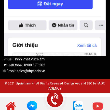
✅ Đại Thịnh Phát Việt Nam
☎️ Điện thoại: 0908 570 202
🌐 Email: sales@dtptools.vn
FAGO
© 2021 dtpvietnam.vn. All Rights Reserved. Design web and SEO by
AGENCY