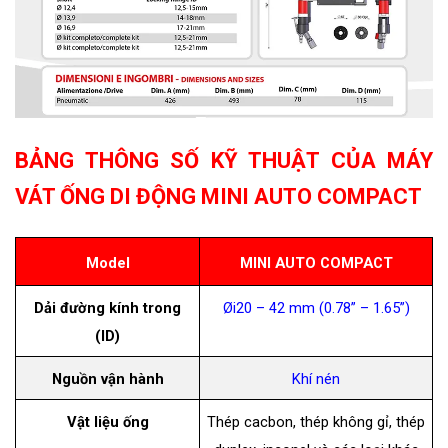
BẢNG THÔNG SỐ KỸ THUẬT
CỦA MÁY
VÁT ỐNG DI ĐỘNG MINI AUTO COMPACT
Model
MINI AUTO COMPACT
Dải đường kính trong
Øi20 – 42 mm (0.78” – 1.65”)
(ID)
Nguồn vận hành
Khí nén
Vật liệu ống
Thép cacbon, thép không gỉ, thép