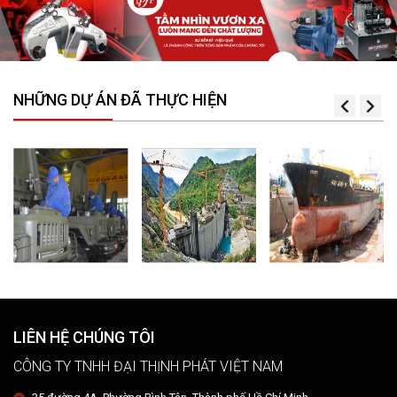
NHỮNG DỰ ÁN ĐÃ THỰC HIỆN
LIÊN HỆ CHÚNG TÔI
CÔNG TY TNHH ĐẠI THỊNH PHÁT VIỆT NAM