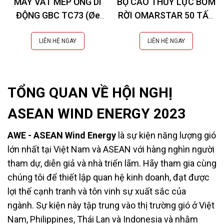
MÁY VÁT MÉP ỐNG DI
BỘ CẢO THỦY LỰC BƠM
ĐỘNG GBC TC73 (Øe
RỜI OMARSTAR 50 TẤN
10,3-73 mm)
CK-25INS EXTRA
LIÊN HỆ NGAY
LIÊN HỆ NGAY
TỔNG QUAN VỀ HỘI NGHỊ
ASEAN WIND ENERGY 2023
AWE
- ASEAN Wind Energy
là sự kiện năng lượng gió
lớn nhất tại Việt Nam và ASEAN với hàng nghìn người
tham dự, diễn giả và nhà triển lãm. Hãy tham gia cùng
chúng tôi để thiết lập quan hệ kinh doanh, đạt được
lợi thế cạnh tranh và tôn vinh sự xuất sắc của
ngành. Sự kiện này tập trung vào thị trường gió ở Việt
Nam, Philippines, Thái Lan và Indonesia và nhằm