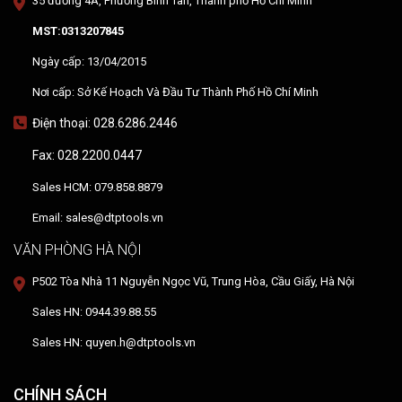
35 đường 4A, Phường Bình Tân, Thành phố Hồ Chí Minh
MST:0313207845
Ngày cấp: 13/04/2015
Nơi cấp: Sở Kế Hoạch Và Đầu Tư Thành Phố Hồ Chí Minh
Điện thoại: 028.6286.2446
Fax: 028.2200.0447
Sales HCM: 079.858.8879
Email: sales@dtptools.vn
VĂN PHÒNG HÀ NỘI
P502 Tòa Nhà 11 Nguyễn Ngọc Vũ, Trung Hòa, Cầu Giấy, Hà Nội
Sales HN: 0944.39.88.55
Sales HN: quyen.h@dtptools.vn
CHÍNH SÁCH