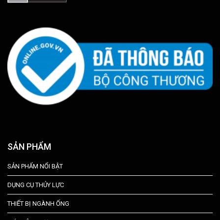
SẢN PHẨM
SẢN PHẨM NỔI BẬT
DỤNG CỤ THỦY LỰC
THIẾT BỊ NGÀNH ỐNG