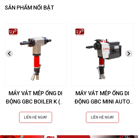
SẢN PHẨM NỔI BẬT
MÁY VÁT MÉP ỐNG DI
MÁY VÁT MÉP ỐNG DI
ĐỘNG GBC BOILER K (Øi
ĐỘNG GBC MINI AUTO
28-76 mm)
COMPACT (Øi 20-42
mm)
LIÊN HỆ NGAY
LIÊN HỆ NGAY