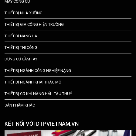
MÁY CÔNG CỤ
THIẾT BỊ NHÀ XƯỞNG
THIẾT BỊ GIA CÔNG HIỆN TRƯỜNG
THIẾT BỊ NÂNG HẠ
THIẾT BỊ THI CÔNG
DỤNG CỤ CẦM TAY
THIẾT BỊ NGÀNH CÔNG NGHIỆP NẶNG
THIẾT BỊ NGÀNH KHAI THÁC MỎ
THIẾT BỊ CƠ KHÍ HÀNG HẢI - TÀU THUỶ
SẢN PHẨM KHÁC
KẾT NỐI VỚI DTPVIETNAM.VN