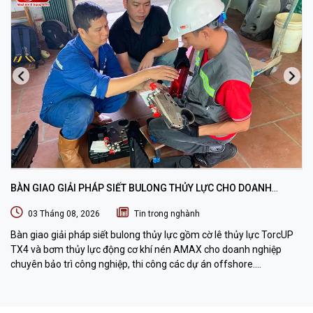
BÀN GIAO GIẢI PHÁP SIẾT BULONG THỦY LỰC CHO DOANH
NGHIỆP CHUYÊN BẢO TRÌ VÀ THI CÔNG CÁC DỰ ÁN OFFSHORE
03 Tháng 08, 2026
Tin trong nghành
Bàn giao giải pháp siết bulong thủy lực gồm cờ lê thủy lực TorcUP
TX4 và bơm thủy lực động cơ khí nén AMAX cho doanh nghiệp
chuyên bảo trì công nghiệp, thi công các dự án offshore.
DTPVIETNAM trực tiếp training vận hành, chuyển giao kỹ thuật và
hướng dẫn sử dụng thiết bị tại hiện trường.