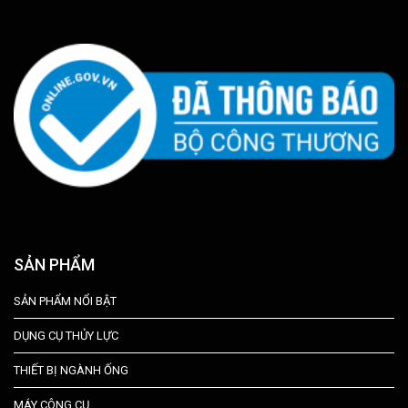
SẢN PHẨM
SẢN PHẨM NỔI BẬT
DỤNG CỤ THỦY LỰC
THIẾT BỊ NGÀNH ỐNG
MÁY CÔNG CỤ