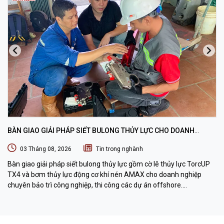
BÀN GIAO GIẢI PHÁP SIẾT BULONG THỦY LỰC CHO DOANH
NGHIỆP CHUYÊN BẢO TRÌ VÀ THI CÔNG CÁC DỰ ÁN OFFSHORE
03 Tháng 08, 2026
Tin trong nghành
Bàn giao giải pháp siết bulong thủy lực gồm cờ lê thủy lực TorcUP
TX4 và bơm thủy lực động cơ khí nén AMAX cho doanh nghiệp
chuyên bảo trì công nghiệp, thi công các dự án offshore.
DTPVIETNAM trực tiếp training vận hành, chuyển giao kỹ thuật và
hướng dẫn sử dụng thiết bị tại hiện trường.