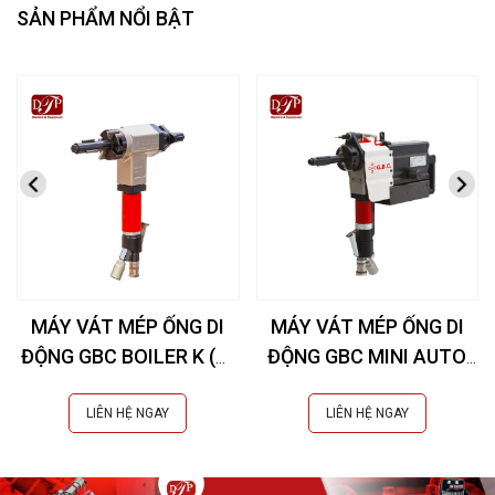
SẢN PHẨM NỔI BẬT
MÁY VÁT MÉP ỐNG DI
MÁY VÁT MÉP ỐNG DI
ĐỘNG GBC BOILER K (Øi
ĐỘNG GBC MINI AUTO
28-76 mm)
COMPACT (Øi 20-42
mm)
LIÊN HỆ NGAY
LIÊN HỆ NGAY