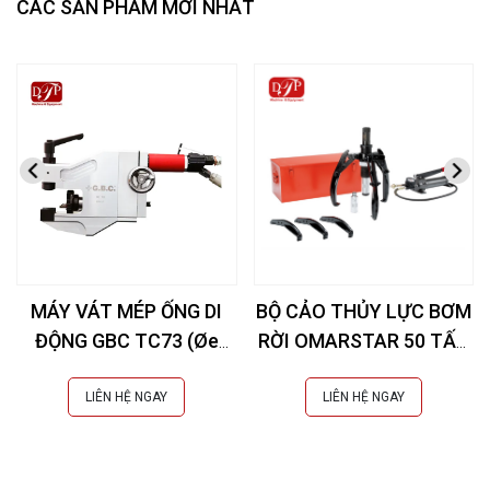
CÁC SẢN PHẨM MỚI NHẤT
MÁY VÁT MÉP ỐNG DI
BỘ CẢO THỦY LỰC BƠM
ĐỘNG GBC TC73 (Øe
RỜI OMARSTAR 50 TẤN
10,3-73 mm)
CK-25INS EXTRA
LIÊN HỆ NGAY
LIÊN HỆ NGAY