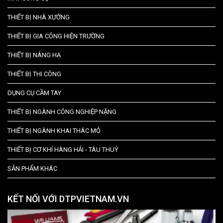
THIẾT BỊ NHÀ XƯỞNG
THIẾT BỊ GIA CÔNG HIỆN TRƯỜNG
THIẾT BỊ NÂNG HẠ
THIẾT BỊ THI CÔNG
DỤNG CỤ CẦM TAY
THIẾT BỊ NGÀNH CÔNG NGHIỆP NẶNG
THIẾT BỊ NGÀNH KHAI THÁC MỎ
THIẾT BỊ CƠ KHÍ HÀNG HẢI - TÀU THUỶ
SẢN PHẨM KHÁC
KẾT NỐI VỚI DTPVIETNAM.VN