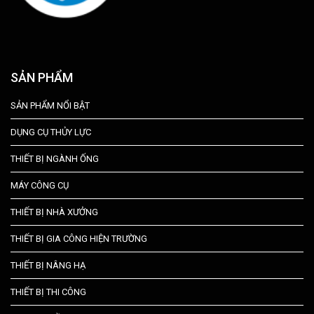
SẢN PHẨM
SẢN PHẨM NỔI BẬT
DỤNG CỤ THỦY LỰC
THIẾT BỊ NGÀNH ỐNG
MÁY CÔNG CỤ
THIẾT BỊ NHÀ XƯỞNG
THIẾT BỊ GIA CÔNG HIỆN TRƯỜNG
THIẾT BỊ NÂNG HẠ
THIẾT BỊ THI CÔNG