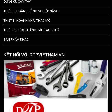
DỤNG CỤ CẦM TAY
THIẾT BỊ NGÀNH CÔNG NGHIỆP NẶNG
THIẾT BỊ NGÀNH KHAI THÁC MỎ
THIẾT BỊ CƠ KHÍ HÀNG HẢI - TÀU THUỶ
SẢN PHẨM KHÁC
KẾT NỐI VỚI DTPVIETNAM.VN