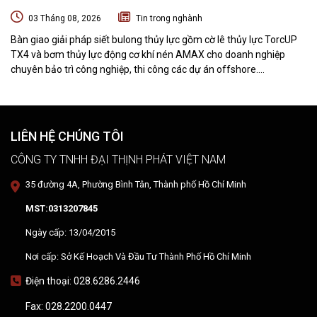
NGHIỆP CHUYÊN BẢO TRÌ VÀ THI CÔNG CÁC DỰ ÁN OFFSHORE
03 Tháng 08, 2026
Tin trong nghành
Bàn giao giải pháp siết bulong thủy lực gồm cờ lê thủy lực TorcUP
TX4 và bơm thủy lực động cơ khí nén AMAX cho doanh nghiệp
chuyên bảo trì công nghiệp, thi công các dự án offshore.
DTPVIETNAM trực tiếp training vận hành, chuyển giao kỹ thuật và
hướng dẫn sử dụng thiết bị tại hiện trường.
LIÊN HỆ CHÚNG TÔI
CÔNG TY TNHH ĐẠI THỊNH PHÁT VIỆT NAM
35 đường 4A, Phường Bình Tân, Thành phố Hồ Chí Minh
MST:0313207845
Ngày cấp: 13/04/2015
Nơi cấp: Sở Kế Hoạch Và Đầu Tư Thành Phố Hồ Chí Minh
Điện thoại: 028.6286.2446
Fax: 028.2200.0447