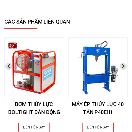
CÁC SẢN PHẨM LIÊN QUAN
BƠM THỦY LỰC
MÁY ÉP THỦY LỰC 40
BOLTIGHT DẪN ĐỘNG
TẤN P40EH1
KHÍ NÉN 2500 BAR
LIÊN HỆ NGAY
LIÊN HỆ NGAY