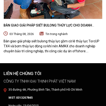
BÀN GIAO GIẢI PHÁP SIẾT BULONG THỦY LỰC CHO DOANH
NGHIỆP CHUYÊN BẢO TRÌ VÀ THI CÔNG CÁC DỰ ÁN OFFSHORE
03 Tháng 08, 2026
Tin trong nghành
Bàn giao giải pháp siết bulong thủy lực gồm cờ lê thủy lực TorcUP
TX4 và bơm thủy lực động cơ khí nén AMAX cho doanh nghiệp
chuyên bảo trì công nghiệp, thi công các dự án offshore.
DTPVIETNAM trực tiếp training vận hành, chuyển giao kỹ thuật và
hướng dẫn sử dụng thiết bị tại hiện trường.
LIÊN HỆ CHÚNG TÔI
CÔNG TY TNHH ĐẠI THỊNH PHÁT VIỆT NAM
35 đường 4A, Phường Bình Tân, Thành phố Hồ Chí Minh
MST:0313207845
Ngày cấp: 13/04/2015