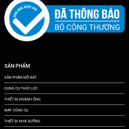
SẢN PHẨM
SẢN PHẨM NỔI BẬT
DỤNG CỤ THỦY LỰC
THIẾT BỊ NGÀNH ỐNG
MÁY CÔNG CỤ
THIẾT BỊ NHÀ XƯỞNG