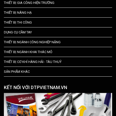
THIẾT BỊ GIA CÔNG HIỆN TRƯỜNG
THIẾT BỊ NÂNG HẠ
THIẾT BỊ THI CÔNG
DỤNG CỤ CẦM TAY
THIẾT BỊ NGÀNH CÔNG NGHIỆP NẶNG
THIẾT BỊ NGÀNH KHAI THÁC MỎ
THIẾT BỊ CƠ KHÍ HÀNG HẢI - TÀU THUỶ
SẢN PHẨM KHÁC
KẾT NỐI VỚI DTPVIETNAM.VN