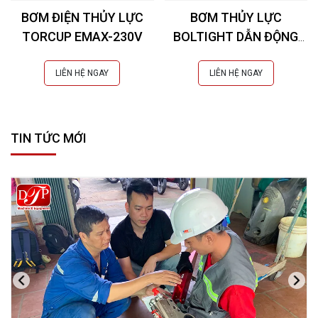
BƠM ĐIỆN THỦY LỰC
BƠM THỦY LỰC
TORCUP EMAX-230V
BOLTIGHT DẪN ĐỘNG
KHÍ NÉN 2500 BAR
LIÊN HỆ NGAY
LIÊN HỆ NGAY
TIN TỨC MỚI