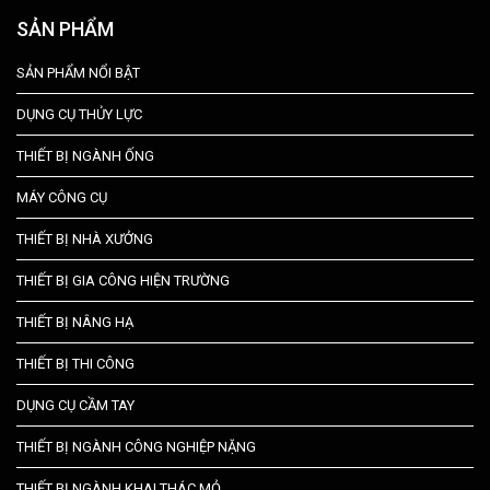
SẢN PHẨM
SẢN PHẨM NỔI BẬT
DỤNG CỤ THỦY LỰC
THIẾT BỊ NGÀNH ỐNG
MÁY CÔNG CỤ
THIẾT BỊ NHÀ XƯỞNG
THIẾT BỊ GIA CÔNG HIỆN TRƯỜNG
THIẾT BỊ NÂNG HẠ
THIẾT BỊ THI CÔNG
DỤNG CỤ CẦM TAY
THIẾT BỊ NGÀNH CÔNG NGHIỆP NẶNG
THIẾT BỊ NGÀNH KHAI THÁC MỎ