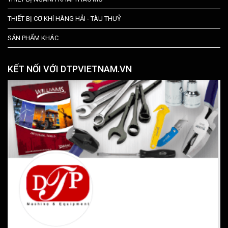
THIẾT BỊ CƠ KHÍ HÀNG HẢI - TÀU THUỶ
SẢN PHẨM KHÁC
KẾT NỐI VỚI DTPVIETNAM.VN