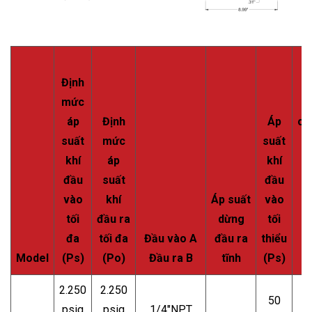
Định
mức
D
áp
Định
Áp
ch
suất
mức
suất
khí
áp
khí
h
đầu
suất
đầu
t
vào
khí
Áp suất
vào
(
tối
đầu ra
dừng
tối
đa
tối đa
Đầu vào A
đầu ra
thiểu
Model
(Ps)
(Po)
Đầu ra B
tĩnh
(Ps)
2.250
2.250
50
psig
psig
1/4"NPT