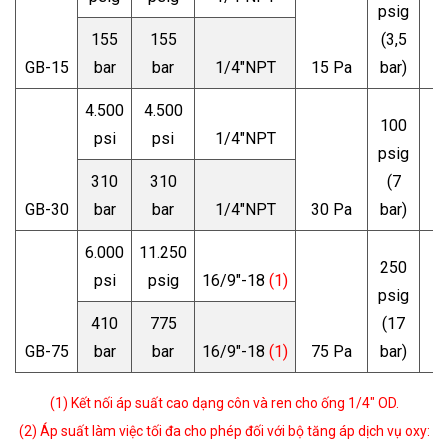
psig
155
155
(3,5
GB-15
bar
bar
1/4"NPT
15 Pa
bar)
7
4.500
4.500
100
psi
psi
1/4"NPT
psig
310
310
(7
GB-30
bar
bar
1/4"NPT
30 Pa
bar)
6.000
11.250
250
psi
psig
16/9"-18
(1)
psig
410
775
(17
GB-75
bar
bar
16/9"-18
(1)
75 Pa
bar)
(1) K
ế
t n
ố
i
á
p su
ấ
t cao d
ạ
ng c
ô
n v
à
ren cho
ố
ng 1/4" OD.
(2) Áp su
ấ
t l
à
m vi
ệ
c t
ố
i
đ
a cho ph
é
p
đ
ố
i v
ớ
i b
ộ
t
ă
ng
á
p d
ị
ch v
ụ
oxy: