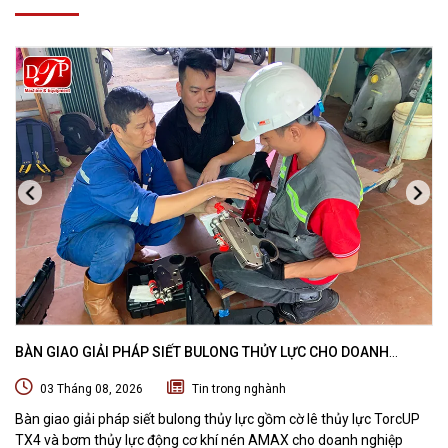
BÀN GIAO GIẢI PHÁP SIẾT BULONG THỦY LỰC CHO DOANH
NGHIỆP CHUYÊN BẢO TRÌ VÀ THI CÔNG CÁC DỰ ÁN OFFSHORE
03 Tháng 08, 2026
Tin trong nghành
Bàn giao giải pháp siết bulong thủy lực gồm cờ lê thủy lực TorcUP
TX4 và bơm thủy lực động cơ khí nén AMAX cho doanh nghiệp