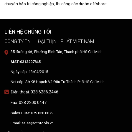
chuyên bảo trì công nghiệp, thi công các dự án offshore.
DTPVIETNAM trực tiếp training vận hành, chuyển giao kỹ thuật và
hướng dẫn sử dụng thiết bị tại hiện trường.
LIÊN HỆ CHÚNG TÔI
CÔNG TY TNHH ĐẠI THỊNH PHÁT VIỆT NAM
35 đường 4A, Phường Bình Tân, Thành phố Hồ Chí Minh
MST:0313207845
Ngày cấp: 13/04/2015
Nơi cấp: Sở Kế Hoạch Và Đầu Tư Thành Phố Hồ Chí Minh
Điện thoại: 028.6286.2446
Fax: 028.2200.0447
Sales HCM: 079.858.8879
Email: sales@dtptools.vn