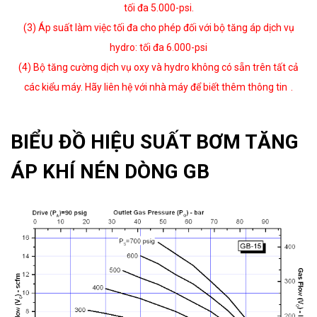
t
ố
i
đ
a 5.000-psi.
(3)
Á
p su
ấ
t l
à
m vi
ệ
c t
ố
i
đ
a cho ph
é
p
đ
ố
i v
ớ
i b
ộ
t
ă
ng
á
p d
ị
ch v
ụ
hydro: t
ố
i
đ
a 6.000-psi
(4) B
ộ
t
ă
ng c
ườ
ng d
ị
ch v
ụ
oxy v
à
hydro kh
ô
ng c
ó
s
ẵ
n tr
ê
n t
ấ
t c
ả
c
á
c ki
ể
u m
á
y. H
ã
y li
ê
n h
ệ
v
ớ
i nh
à
m
á
y
đ
ể
bi
ế
t th
ê
m th
ô
ng tin
.
BIỂU ĐỒ HIỆU SUẤT BƠM TĂNG
ÁP KHÍ NÉN DÒNG GB