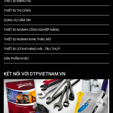
THIẾT BỊ NÂNG HẠ
THIẾT BỊ THI CÔNG
DỤNG CỤ CẦM TAY
THIẾT BỊ NGÀNH CÔNG NGHIỆP NẶNG
THIẾT BỊ NGÀNH KHAI THÁC MỎ
THIẾT BỊ CƠ KHÍ HÀNG HẢI - TÀU THUỶ
SẢN PHẨM KHÁC
KẾT NỐI VỚI DTPVIETNAM.VN