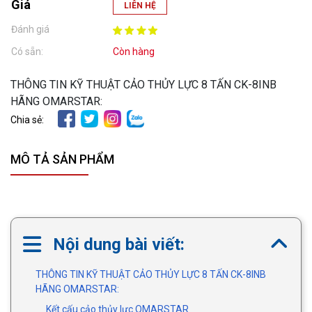
Giá
LIÊN HỆ
Đánh giá
Có sẵn:
Còn hàng
THÔNG TIN KỸ THUẬT CẢO THỦY LỰC 8 TẤN CK-8INB
HÃNG OMARSTAR:
Chia sẻ:
MÔ TẢ SẢN PHẨM
Nội dung bài viết:
THÔNG TIN KỸ THUẬT CẢO THỦY LỰC 8 TẤN CK-8INB
HÃNG OMARSTAR:
Kết cấu cảo thủy lực OMARSTAR