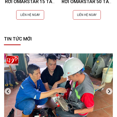
RỜI OMARSTAR 15 TẤN
RỜI OMARSTAR 50 TẤN
CK-105B
CK-25INS EXTRA
LIÊN HỆ NGAY
LIÊN HỆ NGAY
TIN TỨC MỚI