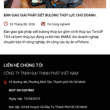
BÀN GIAO GIẢI PHÁP SIẾT BULONG THỦY LỰC CHO DOANH
NGHIỆP CHUYÊN BẢO TRÌ VÀ THI CÔNG CÁC DỰ ÁN OFFSHORE
03 Tháng 08, 2026
Tin trong nghành
Bàn giao giải pháp siết bulong thủy lực gồm cờ lê thủy lực TorcUP
TX4 và bơm thủy lực động cơ khí nén AMAX cho doanh nghiệp
chuyên bảo trì công nghiệp, thi công các dự án offshore.
DTPVIETNAM trực tiếp training vận hành, chuyển giao kỹ thuật và
hướng dẫn sử dụng thiết bị tại hiện trường.
LIÊN HỆ CHÚNG TÔI
CÔNG TY TNHH ĐẠI THỊNH PHÁT VIỆT NAM
35 đường 4A, Phường Bình Tân, Thành phố Hồ Chí Minh
MST:0313207845
Ngày cấp: 13/04/2015
Nơi cấp: Sở Kế Hoạch Và Đầu Tư Thành Phố Hồ Chí Minh