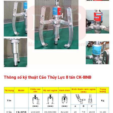
Thông số kỹ thuật Cảo Thủy Lực 8 tấn CK-8INB