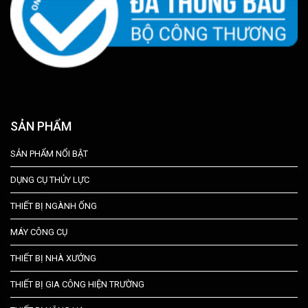
SẢN PHẨM
SẢN PHẨM NỔI BẬT
DỤNG CỤ THỦY LỰC
THIẾT BỊ NGÀNH ỐNG
MÁY CÔNG CỤ
THIẾT BỊ NHÀ XƯỞNG
THIẾT BỊ GIA CÔNG HIỆN TRƯỜNG