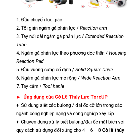
1. Đầu chuyển lục giác
2. Tối giản ngàm gá phản lực /
Reaction arm
3. Tay nối dài ngàm gá phản lực /
Extended Reaction
Tube
4. Ngàm gá phản lực theo phương dọc thân /
Housing
Reaction Pad
5. Đầu vuông cứng cố định /
Solid Square Drive
6. Ngàm gá phản lực mở rộng /
Wide Reaction Arm
7. Tay cầm /
Tool hanle
►
Ứng dụng của Cờ Lê Thủy Lực TorcUP
♦ Sử dụng siết các bulong / đai ốc cỡ lớn trong các
ngành công nghiệp nặng và công nghiệp xây lắp.
♦ Chuyên dụng xử lý siết bulong/đai ốc mặt bích với
quy cách sử dụng đối xứng cho 4 – 6 – 8
Cờ lê thủy