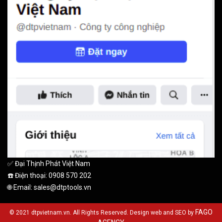
✅ Đại Thịnh Phát Việt Nam
☎️ Điện thoại: 0908 570 202
🌐 Email: sales@dtptools.vn
FAGO
© 2021 dtpvietnam.vn. All Rights Reserved. Design web and SEO by