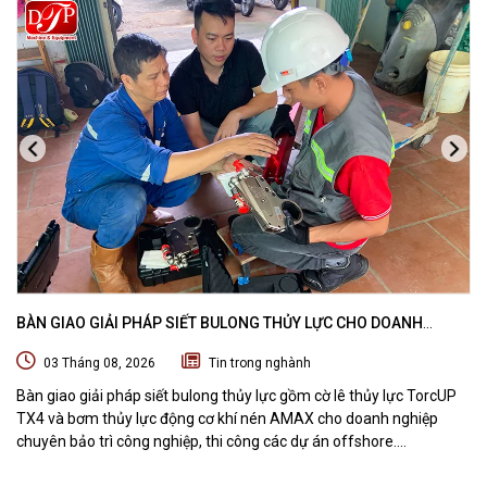
BÀN GIAO GIẢI PHÁP SIẾT BULONG THỦY LỰC CHO DOANH
NGHIỆP CHUYÊN BẢO TRÌ VÀ THI CÔNG CÁC DỰ ÁN OFFSHORE
03 Tháng 08, 2026
Tin trong nghành
Bàn giao giải pháp siết bulong thủy lực gồm cờ lê thủy lực TorcUP
TX4 và bơm thủy lực động cơ khí nén AMAX cho doanh nghiệp
chuyên bảo trì công nghiệp, thi công các dự án offshore.
DTPVIETNAM trực tiếp training vận hành, chuyển giao kỹ thuật và
hướng dẫn sử dụng thiết bị tại hiện trường.