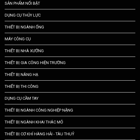
SẢN PHẨM NỔI BẬT
DỤNG CỤ THỦY LỰC
THIẾT BỊ NGÀNH ỐNG
MÁY CÔNG CỤ
THIẾT BỊ NHÀ XƯỞNG
THIẾT BỊ GIA CÔNG HIỆN TRƯỜNG
THIẾT BỊ NÂNG HẠ
THIẾT BỊ THI CÔNG
DỤNG CỤ CẦM TAY
THIẾT BỊ NGÀNH CÔNG NGHIỆP NẶNG
THIẾT BỊ NGÀNH KHAI THÁC MỎ
THIẾT BỊ CƠ KHÍ HÀNG HẢI - TÀU THUỶ