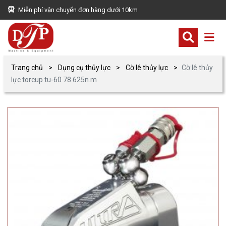
Miễn phí vận chuyển đơn hàng dưới 10km
Trang chủ
Dụng cụ thủy lực
Cờ lê thủy lực
Cờ lê thủy
lực torcup tu-60 78.625n.m