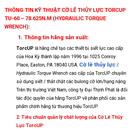
THÔNG TIN KỸ THUẬT CỜ LÊ THỦY LỰC TORCUP
TU-60 – 78.625N.M (HYDRAULIC TORQUE
WRENCH):
1. Thông tin hãng sản xuất:
TorcUP
là hãng chế tạo các thiết bị siết lực cao cấp
của Hoa Kỳ thành lập năm 1996 tại 1025 Conroy
Cờ lê thủy lực
Place, Easton, PA 18040 USA.
/
Hydraulic Torque Wrench
cao cấp của TorcUP chuyên
sử dụng siết / thắt chặt các bulong cỡ lớn/hạng nặng.
Trên thị trường Việt Nam, công ty Đại Thịnh Phát là đối
tác độc quyền của hãng TorcUP về phân phối các sản
phẩm chính hãng từ thương hiệu TorcUP.
2. Tiêu chuẩn quản lý chất lượng của Cờ Lê Thủy
Lực TorcUP