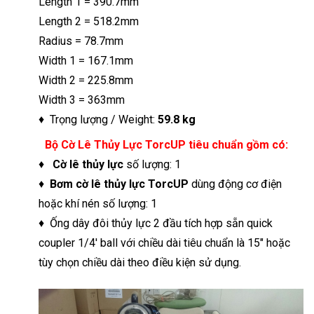
Length 1 = 390.7mm
Length 2 = 518.2mm
Radius = 78.7mm
Width 1 = 167.1mm
Width 2 = 225.8mm
Width 3 = 363mm
♦ Trọng lượng / Weight:
59.8 kg
Bộ Cờ Lê Thủy Lực TorcUP tiêu chuẩn gồm có:
♦
Cờ lê thủy lực
số lượng: 1
♦
Bơm cờ lê thủy lực TorcUP
dùng động cơ điện
hoặc khí nén số lượng: 1
♦ Ống dây đôi thủy lực 2 đầu tích hợp sẵn quick
coupler 1/4′ ball với chiều dài tiêu chuẩn là 15″ hoặc
tùy chọn chiều dài theo điều kiện sử dụng.