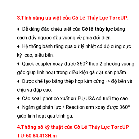
3.Tính năng ưu việt của Cờ Lê Thủy Lực TorcUP:
♦ Dễ dàng đảo chiều siết của
Cờ lê thủy lực
bằng
cách đẩy ngược đầu vuông về phía đối diện.
♦ Hệ thống bánh răng qua xử lý nhiệt có độ cứng cực
kỳ cao, siêu bền.
o
♦ Quick coupler xoay được 360
theo 2 phương vuông
góc giúp linh hoạt trong điều kiện gá đặt sản phẩm.
♦ Được chế tạo bằng thép hợp kim cứng -> độ bền và
chịu va đập cao.
♦ Các seal, phớt có xuất xứ EU/USA có tuổi thọ cao.
o
♦ Ngàm gá phản lực / Reaction arm xoay được 360
giúp linh hoạt quá trình gá.
4.
Thông số kỹ thuật của Cờ Lê Thủy Lực TorcUP
TU-60 84.413N.m