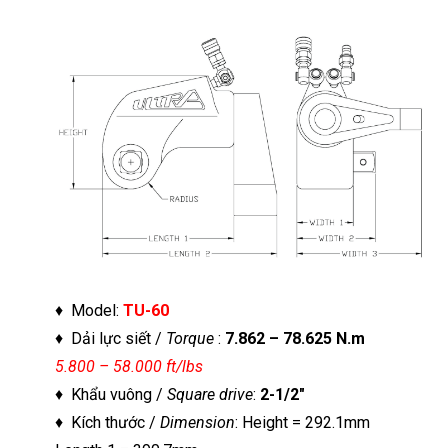
♦ Model:
TU-60
♦ Dải lực siết /
Torque
:
7.862 – 78.625 N.m
5.800 – 58.000 ft/lbs
♦ Khẩu vuông /
Square drive
:
2-1/2″
♦ Kích thước /
Dimension
: Height = 292.1mm