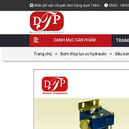
Miễn phí vận chuyển đơn hàng dưới 10km
8h00 - 18h0
DANH MỤC SẢN PHẨM
TRAN
Trang chủ
Bơm thủy lực sc hydraulic
Đầu bơm