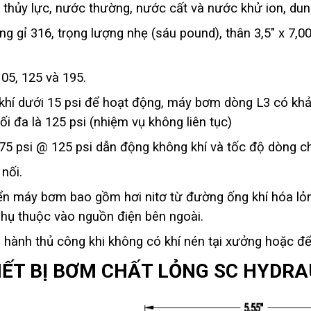
g thủy lực, nước thường, nước cất và nước khử ion, du
ng gỉ 316, trọng lượng nhẹ (sáu pound), thân 3,5" x 7
105, 125 và 195.
khí dưới 15 psi để hoạt động, máy bơm dòng L3 có khả
ối đa là 125 psi (nhiệm vụ không liên tục)
375 psi @ 125 psi dẫn động không khí và tốc độ dòng ch
nối.
hiển máy bơm bao gồm hơi nitơ từ đường ống khí hóa lỏ
phụ thuộc vào nguồn điện bên ngoài.
hành thủ công khi không có khí nén tại xưởng hoặc để
IẾT BỊ BƠM CHẤT LỎNG SC HYDRA