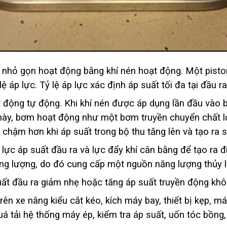
nhỏ gọn hoạt động bằng khí nén hoạt động. Một piston
 áp lực. Tỷ lệ áp lực xác định áp suất tối đa tại đầu ra
động tự động. Khi khí nén được áp dụng lần đầu vào b
ạn này, bơm hoạt động như một bơm truyền chuyển chất 
hậm hơn khi áp suất trong bộ thu tăng lên và tạo ra sự 
lực áp suất đầu ra và lực đẩy khí cân bằng để tạo ra đi
ăng lượng, do đó cung cấp một nguồn năng lượng thủy lự
t đầu ra giảm nhẹ hoặc tăng áp suất truyền động không
n xe nâng kiểu cắt kéo, kích máy bay, thiết bị kẹp, má
á tải hệ thống máy ép, kiểm tra áp suất, uốn tóc bồng, 