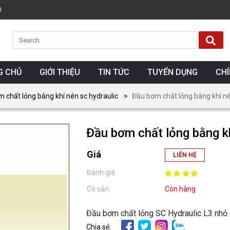
0
G CHỦ
GIỚI THIỆU
TIN TỨC
TUYỂN DỤNG
CH
 chất lỏng bằng khí nén sc hydraulic
Đầu bơm chất lỏng bằng khí nén
Đầu bơm chất lỏng bằng k
Giá
LIÊN HỆ
Đánh giá
Có sẵn:
Còn hàng
Đầu bơm chất lỏng SC Hydraulic L3 nhỏ 
Chia sẻ: