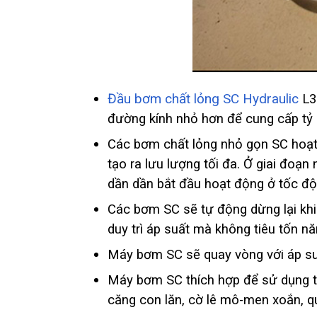
Đầu bơm chất lỏng SC Hydraulic
L3 
đường kính nhỏ hơn để cung cấp tỷ lệ
Các bơm chất lỏng nhỏ gọn SC hoạt 
tạo ra lưu lượng tối đa. Ở giai đo
dần dần bắt đầu hoạt động ở tốc độ c
Các bơm SC sẽ tự động dừng lại khi 
duy trì áp suất mà không tiêu tốn n
Máy bơm SC sẽ quay vòng với áp suấ
Máy bơm SC thích hợp để sử dụng trê
căng con lăn, cờ lê mô-men xoắn, qu