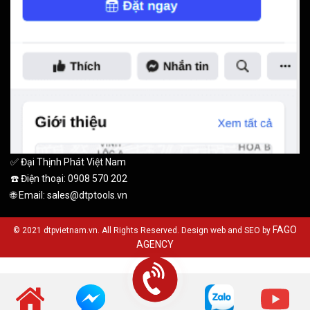
✅ Đại Thịnh Phát Việt Nam
☎️ Điện thoại: 0908 570 202
🌐 Email: sales@dtptools.vn
FAGO
© 2021 dtpvietnam.vn. All Rights Reserved. Design web and SEO by
AGENCY