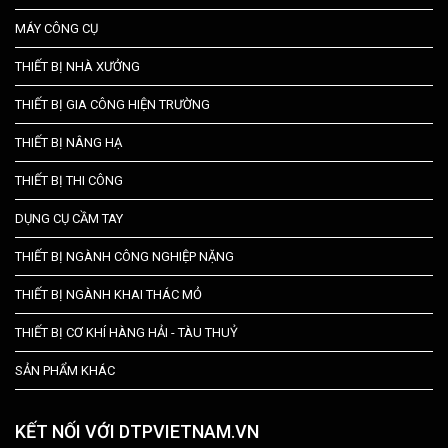
MÁY CÔNG CỤ
THIẾT BỊ NHÀ XƯỞNG
THIẾT BỊ GIA CÔNG HIỆN TRƯỜNG
THIẾT BỊ NÂNG HẠ
THIẾT BỊ THI CÔNG
DỤNG CỤ CẦM TAY
THIẾT BỊ NGÀNH CÔNG NGHIỆP NẶNG
THIẾT BỊ NGÀNH KHAI THÁC MỎ
THIẾT BỊ CƠ KHÍ HÀNG HẢI - TÀU THUỶ
SẢN PHẨM KHÁC
KẾT NỐI VỚI DTPVIETNAM.VN