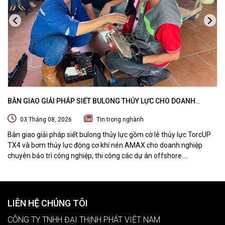
BÀN GIAO GIẢI PHÁP SIẾT BULONG THỦY LỰC CHO DOANH
NGHIỆP CHUYÊN BẢO TRÌ VÀ THI CÔNG CÁC DỰ ÁN OFFSHORE
03 Tháng 08, 2026
Tin trong nghành
Bàn giao giải pháp siết bulong thủy lực gồm cờ lê thủy lực TorcUP
TX4 và bơm thủy lực động cơ khí nén AMAX cho doanh nghiệp
chuyên bảo trì công nghiệp, thi công các dự án offshore.
DTPVIETNAM trực tiếp training vận hành, chuyển giao kỹ thuật và
hướng dẫn sử dụng thiết bị tại hiện trường.
LIÊN HỆ CHÚNG TÔI
CÔNG TY TNHH ĐẠI THỊNH PHÁT VIỆT NAM