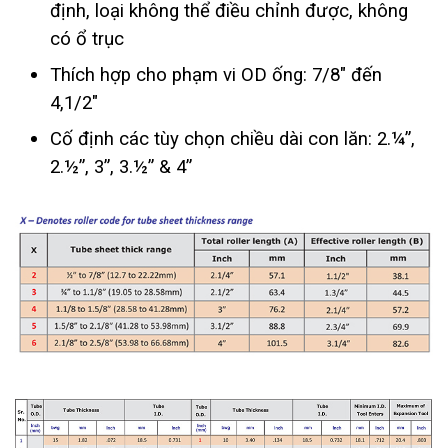
định, loại không thể điều chỉnh được, không
có ổ trục
Thích hợp cho phạm vi OD ống: 7/8" đến
4,1/2"
Cố định các tùy chọn chiều dài con lăn: 2.¼”,
2.½”, 3”, 3.½” & 4”