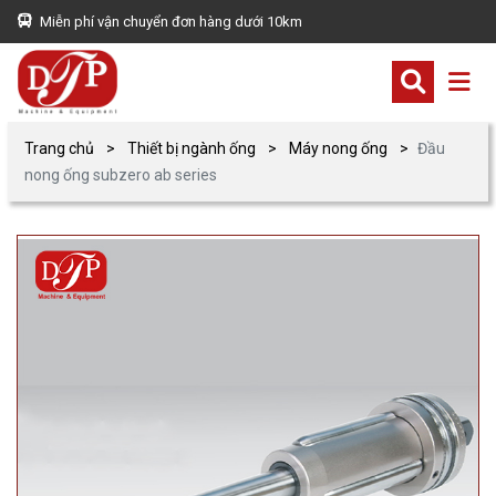
Miễn phí vận chuyển đơn hàng dưới 10km
Trang chủ
Thiết bị ngành ống
Máy nong ống
Đầu
nong ống subzero ab series