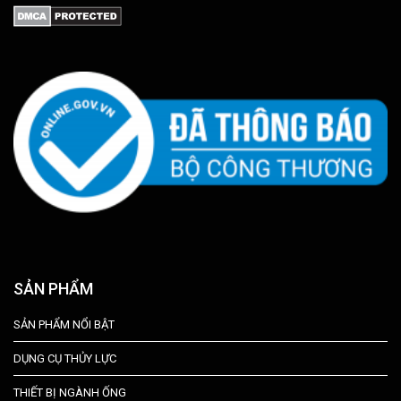
SẢN PHẨM
SẢN PHẨM NỔI BẬT
DỤNG CỤ THỦY LỰC
THIẾT BỊ NGÀNH ỐNG