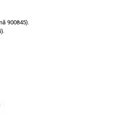
mã 900845).
5).