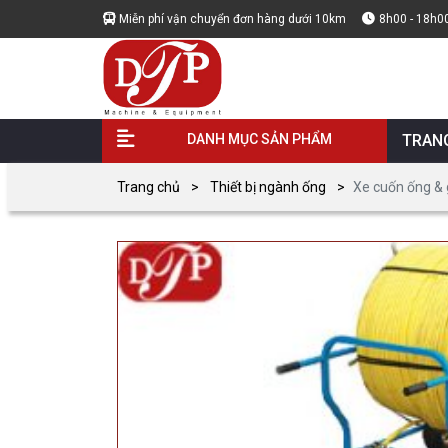
Miễn phí vận chuyển đơn hàng dưới 10km
8h00 - 18h0
DANH MỤC SẢN PHẨM
TRAN
Trang chủ
Thiết bị ngành ống
Xe cuốn ống & 