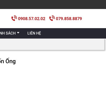
0908.57.02.02
079.858.8879
ÍNH SÁCH
LIÊN HỆ
ốn Ống