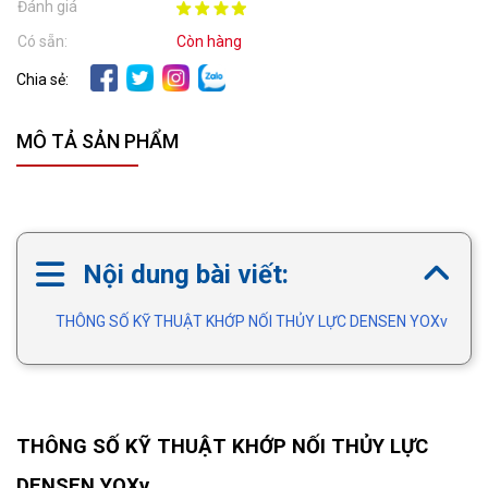
Đánh giá
Có sẵn:
Còn hàng
Chia sẻ:
MÔ TẢ SẢN PHẨM
Nội dung bài viết:
THÔNG SỐ KỸ THUẬT KHỚP NỐI THỦY LỰC DENSEN YOXv
THÔNG SỐ KỸ THUẬT KHỚP NỐI THỦY LỰC
DENSEN YOXv