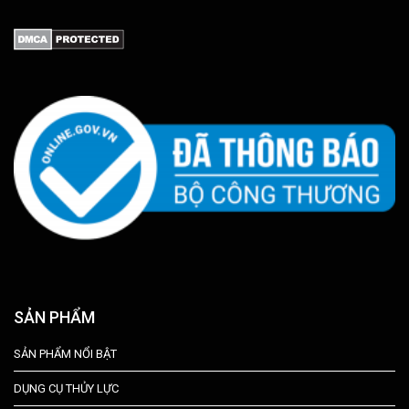
SẢN PHẨM
SẢN PHẨM NỔI BẬT
DỤNG CỤ THỦY LỰC