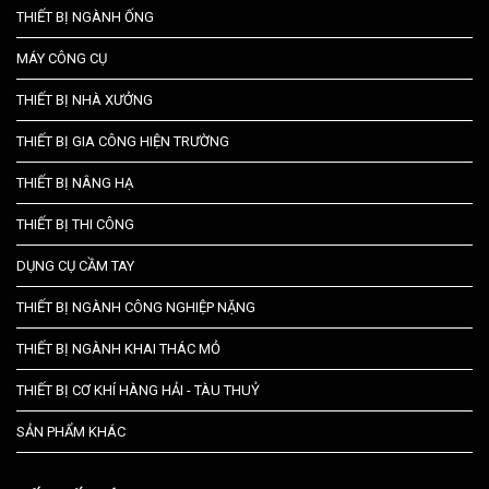
THIẾT BỊ NGÀNH ỐNG
MÁY CÔNG CỤ
THIẾT BỊ NHÀ XƯỞNG
THIẾT BỊ GIA CÔNG HIỆN TRƯỜNG
THIẾT BỊ NÂNG HẠ
THIẾT BỊ THI CÔNG
DỤNG CỤ CẦM TAY
THIẾT BỊ NGÀNH CÔNG NGHIỆP NẶNG
THIẾT BỊ NGÀNH KHAI THÁC MỎ
THIẾT BỊ CƠ KHÍ HÀNG HẢI - TÀU THUỶ
SẢN PHẨM KHÁC