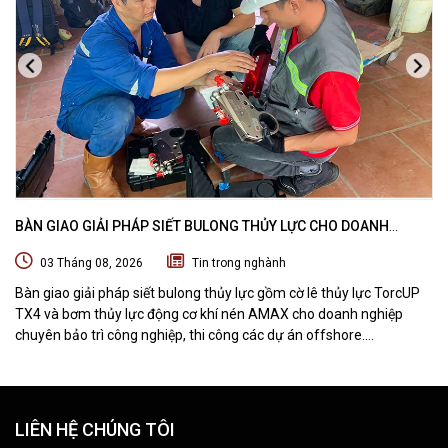
BÀN GIAO GIẢI PHÁP SIẾT BULONG THỦY LỰC CHO DOANH
NGHIỆP CHUYÊN BẢO TRÌ VÀ THI CÔNG CÁC DỰ ÁN OFFSHORE
03 Tháng 08, 2026
Tin trong nghành
Bàn giao giải pháp siết bulong thủy lực gồm cờ lê thủy lực TorcUP
TX4 và bơm thủy lực động cơ khí nén AMAX cho doanh nghiệp
chuyên bảo trì công nghiệp, thi công các dự án offshore.
DTPVIETNAM trực tiếp training vận hành, chuyển giao kỹ thuật và
hướng dẫn sử dụng thiết bị tại hiện trường.
LIÊN HỆ CHÚNG TÔI