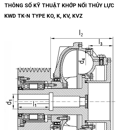
THÔNG SỐ KỸ THUẬT KHỚP NỐI THỦY LỰC
KWD TK-N TYPE KO, K, KV, KVZ