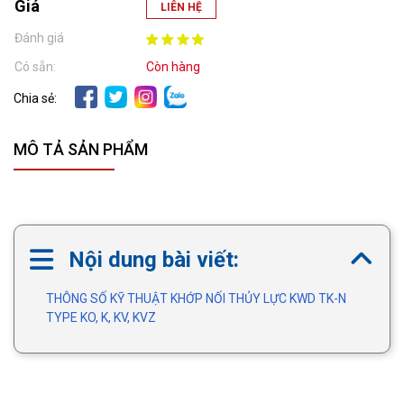
Giá
LIÊN HỆ
Đánh giá
Có sẵn:
Còn hàng
Chia sẻ:
MÔ TẢ SẢN PHẨM
Nội dung bài viết:
THÔNG SỐ KỸ THUẬT KHỚP NỐI THỦY LỰC KWD TK-N
TYPE KO, K, KV, KVZ