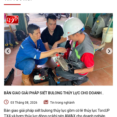
BÀN GIAO GIẢI PHÁP SIẾT BULONG THỦY LỰC CHO DOANH
NGHIỆP CHUYÊN BẢO TRÌ VÀ THI CÔNG CÁC DỰ ÁN OFFSHORE
03 Tháng 08, 2026
Tin trong nghành
Bàn giao giải pháp siết bulong thủy lực gồm cờ lê thủy lực TorcUP
TX4 và bơm thủy lực động cơ khí nén AMAX cho doanh nghiệp