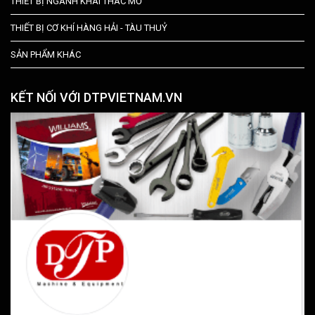
THIẾT BỊ NGÀNH KHAI THÁC MỎ
THIẾT BỊ CƠ KHÍ HÀNG HẢI - TÀU THUỶ
SẢN PHẨM KHÁC
KẾT NỐI VỚI DTPVIETNAM.VN