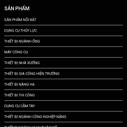
SẢN PHẨM
SẢN PHẨM NỔI BẬT
DỤNG CỤ THỦY LỰC
THIẾT BỊ NGÀNH ỐNG
MÁY CÔNG CỤ
THIẾT BỊ NHÀ XƯỞNG
THIẾT BỊ GIA CÔNG HIỆN TRƯỜNG
THIẾT BỊ NÂNG HẠ
THIẾT BỊ THI CÔNG
DỤNG CỤ CẦM TAY
THIẾT BỊ NGÀNH CÔNG NGHIỆP NẶNG