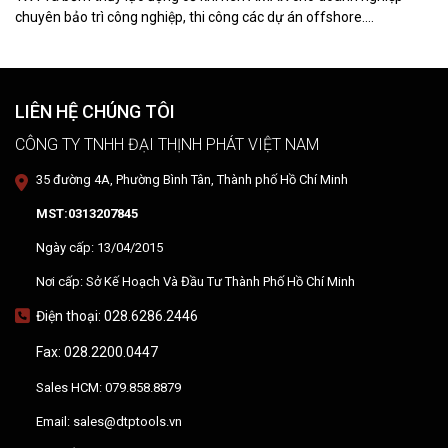
chuyên bảo trì công nghiệp, thi công các dự án offshore.
DTPVIETNAM trực tiếp training vận hành, chuyển giao kỹ thuật và
hướng dẫn sử dụng thiết bị tại hiện trường.
LIÊN HỆ CHÚNG TÔI
CÔNG TY TNHH ĐẠI THỊNH PHÁT VIỆT NAM
35 đường 4A, Phường Bình Tân, Thành phố Hồ Chí Minh
MST:0313207845
Ngày cấp: 13/04/2015
Nơi cấp: Sở Kế Hoạch Và Đầu Tư Thành Phố Hồ Chí Minh
Điện thoại: 028.6286.2446
Fax: 028.2200.0447
Sales HCM: 079.858.8879
Email: sales@dtptools.vn