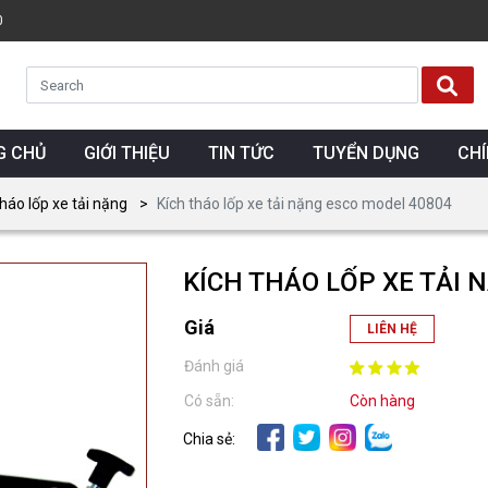
0
G CHỦ
GIỚI THIỆU
TIN TỨC
TUYỂN DỤNG
CH
tháo lốp xe tải nặng
Kích tháo lốp xe tải nặng esco model 40804
KÍCH THÁO LỐP XE TẢI 
Giá
LIÊN HỆ
Đánh giá
Có sẵn:
Còn hàng
Chia sẻ: