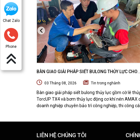
Chat Zalo
Phone
BÀN GIAO GIẢI PHÁP SIẾT BULONG THỦY LỰC CHO
DOANH NGHIỆP CHUYÊN BẢO TRÌ VÀ THI CÔNG CÁC
03 Tháng 08, 2026
Tin trong nghành
ÁN OFFSHORE
Bàn giao giải pháp siết bulong thủy lực gồm cờ lê thủ
TorcUP TX4 và bơm thủy lực động cơ khí nén AMAX 
doanh nghiệp chuyên bảo trì công nghiệp, thi công cá
dự án offshore. DTPVIETNAM trực tiếp training vận
hành, chuyển giao kỹ thuật và hướng dẫn sử dụng thiế
tại hiện trường.
LIÊN HỆ CHÚNG TÔI
CHÍN