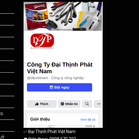
NG
✅ Đại Thịnh Phát Việt Nam
HUỶ