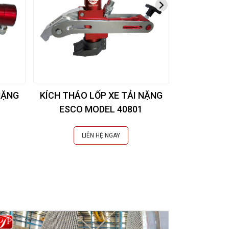
NẶNG
KÍCH THÁO LỐP XE TẢI NẶNG
KÍCH THÁO
ESCO MODEL 40801
ESCO
LIÊN HỆ NGAY
L