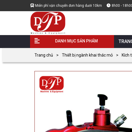
Miễn phí vận chuyển đơn hàng dưới 10km
8h00 - 18h0
DANH MỤC SẢN PHẨM
TRAN
Trang chủ
Thiết bị ngành khai thác mỏ
Kích 