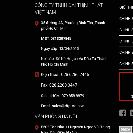
CÔNG TY TNHH ĐẠI THỊNH PHÁT
GIỚI TH
VIỆT NAM
CHÍNH
35 đường 4A, Phường Bình Tân, Thành
phố Hồ Chí Minh
CHÍNH 
MST:0313207845
CHÍNH 
Ngày cấp: 13/04/2015
CHÍNH 
Nơi cấp: Sở Kế Hoạch Và Đầu Tư Thành
CHÍNH 
Phố Hồ Chí Minh
Điện thoại: 028.6286.2446
Fax: 028.2200.0447
Sales HCM: 079.858.8879
Email: sales@dtptools.vn
VĂN PHÒNG HÀ NỘI
P502 Tòa Nhà 11 Nguyễn Ngọc Vũ, Trung
Hòa, Cầu Giấy, Hà Nội