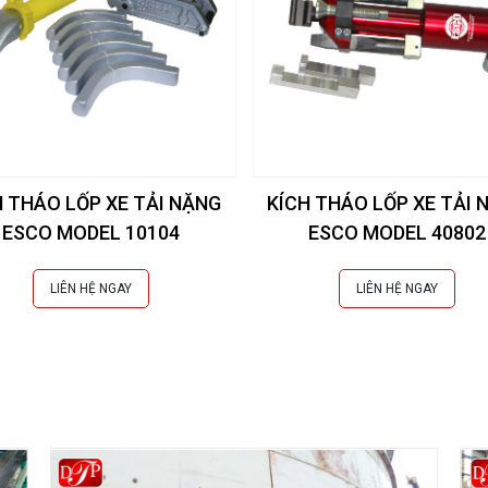
H THÁO LỐP XE TẢI NẶNG
KÍCH THÁO LỐP XE TẢI 
ESCO MODEL 10104
ESCO MODEL 40802
LIÊN HỆ NGAY
LIÊN HỆ NGAY