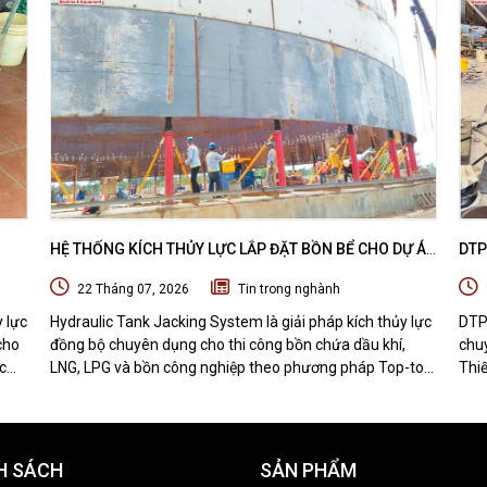
HỆ THỐNG KÍCH THỦY LỰC LẮP ĐẶT BỒN BỂ CHO DỰ ÁN
DTP
 DỰ
DẦU KHÍ - HYDRAULIC TANK JACKING SYSTEM
MÁY
22 Tháng 07, 2026
Tin trong nghành
BỊ 
y lực
Hydraulic Tank Jacking System là giải pháp kích thủy lực
DTP
cho
đồng bộ chuyên dụng cho thi công bồn chứa dầu khí,
chuy
c
LNG, LPG và bồn công nghiệp theo phương pháp Top-to-
Thiế
Bottom Construction. Tìm hiểu nguyên lý hoạt động, cấu
nhận
t bị
tạo, quy trình thi công và những ưu điểm nổi bật của hệ
hàn
thống nâng bồn bằng thủy lực.
H SÁCH
SẢN PHẨM