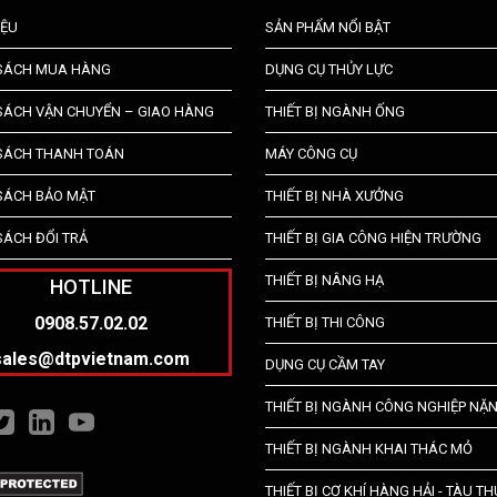
IỆU
SẢN PHẨM NỔI BẬT
 SÁCH MUA HÀNG
DỤNG CỤ THỦY LỰC
SÁCH VẬN CHUYỂN – GIAO HÀNG
THIẾT BỊ NGÀNH ỐNG
SÁCH THANH TOÁN
MÁY CÔNG CỤ
SÁCH BẢO MẬT
THIẾT BỊ NHÀ XƯỞNG
SÁCH ĐỔI TRẢ
THIẾT BỊ GIA CÔNG HIỆN TRƯỜNG
THIẾT BỊ NÂNG HẠ
HOTLINE
0908.57.02.02
THIẾT BỊ THI CÔNG
sales@dtpvietnam.com
DỤNG CỤ CẦM TAY
THIẾT BỊ NGÀNH CÔNG NGHIỆP NẶ
THIẾT BỊ NGÀNH KHAI THÁC MỎ
THIẾT BỊ CƠ KHÍ HÀNG HẢI - TÀU T