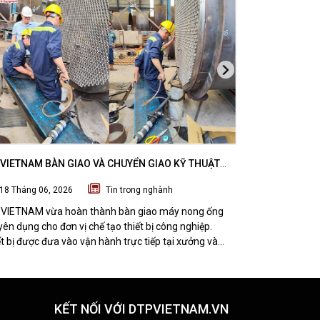
VIETNAM BÀN GIAO VÀ CHUYỂN GIAO KỸ THUẬT
DTPVIETNAM H
 NONG ỐNG SUBZERO CHO ĐƠN VỊ CHẾ TẠO THIẾT
VÁT MÉP THÉP
18 Tháng 06, 2026
Tin trong nghành
07 Tháng 06
CÔNG NGHIỆP
NGHI SƠN, TH
VIETNAM vừa hoàn thành bàn giao máy nong ống
DTPVIETNAM vừ
ên dụng cho đơn vị chế tạo thiết bị công nghiệp.
kỹ thuật bộ th
t bị được đưa vào vận hành trực tiếp tại xưởng và
thép tấm TMM-
 được đánh giá tích cực từ đội ngũ kỹ thuật khách
nhà máy cơ khí 
g.
pháp giúp tối 
chất lượng gia 
KẾT NỐI VỚI DTPVIETNAM.VN