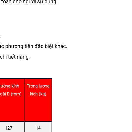
n toàn cho người sử dụng.
.
ác phương tiện đặc biệt khác.
hi tiết nặng.
ường kính
Trọng lượng
oài D (mm)
kích (kg)
127
14