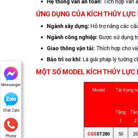
Hệ thống van an toàn:
Tích hợp van a
ỨNG DỤNG CỦA KÍCH THỦY LỰC
Ngành xây dựng:
Hỗ trợ nâng các cấu 
Ngành công nghiệp:
Được sử dụng tr
Giao thông vận tải:
Thích hợp cho việ
Bảo trì cơ khí:
Là giải pháp lý tưởng 
MỘT SỐ MODEL KÍCH THỦY LỰC
Messenger
Model
Tải trọng n
Chat Zalo
Tầng
Tần
1
2
CGS
5T280
50
20
Phone