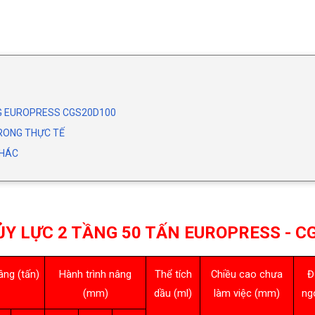
NG EUROPRESS CGS20D100
TRONG THỰC TẾ
KHÁC
ỦY LỰC 2 TẦNG 50 TẤN EUROPRESS - C
âng (tấn)
Hành trình nâng
Thể tích
Chiều cao chưa
Đ
(mm)
dầu (ml)
làm việc (mm)
ng