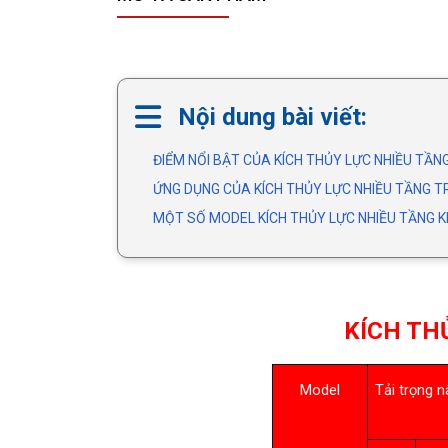
Nội dung bài viết:
ĐIỂM NỔI BẬT CỦA KÍCH THỦY LỰC NHIỀU TẦ
ỨNG DỤNG CỦA KÍCH THỦY LỰC NHIỀU TẦNG 
MỘT SỐ MODEL KÍCH THỦY LỰC NHIỀU TẦNG 
KÍCH TH
Model
Tải trọng n