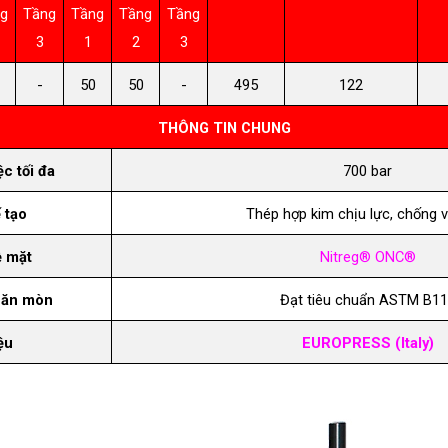
g
Tầng
Tầng
Tầng
Tầng
3
1
2
3
-
50
50
-
495
122
THÔNG TIN CHUNG
c tối đa
700 bar
 tạo
Thép hợp kim chịu lực, chống 
 mặt
Nitreg® ONC®
 ăn mòn
Đạt tiêu chuẩn ASTM B1
ệu
EUROPRESS (Italy)