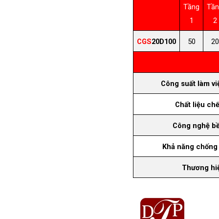
Tầng
Tần
1
2
CGS
20D100
50
20
Công suất làm việ
Chất liệu chế
Công nghệ bề
Khả năng chống
Thương hi