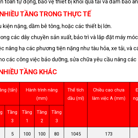
n toàn tự động, bảo vệ thiết bị khỏi quá tải và đảm bảo a
 NHIỀU TẦNG TRONG THỰC TẾ
kiện nặng, dầm bê tông, hoặc các thiết bị lớn.
ong các dây chuyền sản xuất, bảo trì và lắp đặt máy móc
c nâng hạ các phương tiện nặng như tàu hỏa, xe tải, và c
cho các công việc bảo dưỡng, sửa chữa yêu cầu nâng các c
 NHIỀU TẦNG KHÁC
âng (tấn)
Hành trình nâng
Thể tích
Chiều cao chưa
Đ
(mm)
dầu (ml)
làm việc A (mm)
ng
g
Tầng
Tầng
Tầng
Tầng
3
1
2
3
5
100
100
80
1045
173