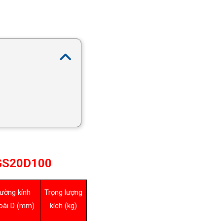
GS20D100
ường kính
Trọng lượng
oài D (mm)
kích (kg)