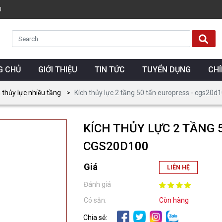
0
G CHỦ
GIỚI THIỆU
TIN TỨC
TUYỂN DỤNG
CH
 thủy lực nhiều tầng
Kích thủy lực 2 tầng 50 tấn europress - cgs20d
KÍCH THỦY LỰC 2 TẦNG 
CGS20D100
Giá
LIÊN HỆ
Đánh giá
Có sẵn:
Còn hàng
Chia sẻ: