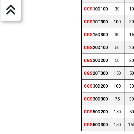
CGS
10D100
30
10
CGS
10T300
100
30
CGS
15D300
30
15
CGS
20D100
50
20
CGS
20D200
50
20
CGS
20T300
150
50
CGS
30D200
100
30
CGS
30D300
75
30
CGS
50D200
150
50
CGS
50D300
150
15