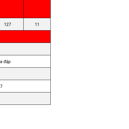
127
11
va đập
17