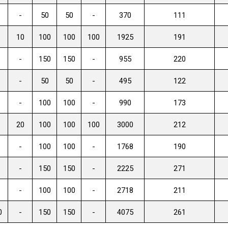
-
50
50
-
370
111
10
100
100
100
1925
191
-
150
150
-
955
220
-
50
50
-
495
122
-
100
100
-
990
173
20
100
100
100
3000
212
-
100
100
-
1768
190
-
150
150
-
2225
271
-
100
100
-
2718
211
0
-
150
150
-
4075
261