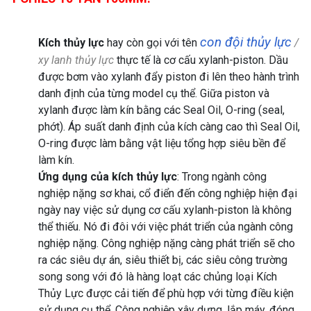
con đội thủy lực
Kích thủy lực
hay còn gọi với tên
/
xy lanh thủy lực
thực tế là cơ cấu xylanh-piston. Dầu
được bơm vào xylanh đẩy piston đi lên theo hành trình
danh định của từng model cụ thể. Giữa piston và
xylanh được làm kín bằng các Seal Oil, O-ring (seal,
phớt). Áp suất danh định của kích càng cao thì Seal Oil,
O-ring được làm bằng vật liệu tổng hợp siêu bền để
làm kín.
Ứng dụng của kích thủy lực
: Trong ngành công
nghiệp nặng sơ khai, cổ điển đến công nghiệp hiện đại
ngày nay việc sử dụng cơ cấu xylanh-piston là không
thể thiếu. Nó đi đôi với việc phát triển của ngành công
nghiệp nặng. Công nghiệp nặng càng phát triển sẽ cho
ra các siêu dự án, siêu thiết bị, các siêu công trường
song song với đó là hàng loạt các chủng loại Kích
Thủy Lực được cải tiến để phù hợp với từng điều kiện
sử dụng cụ thể. Công nghiệp xây dựng, lắp máy, đóng