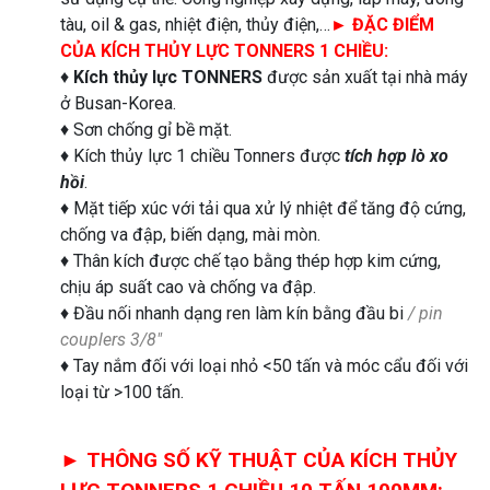
tàu, oil & gas, nhiệt điện, thủy điện,…
►
ĐẶC ĐIỂM
CỦA KÍCH THỦY LỰC TONNERS 1 CHIỀU:
♦
Kích thủy lực
TONNERS
được sản xuất tại nhà máy
ở Busan-Korea.
♦ Sơn chống gỉ bề mặt.
♦ Kích thủy lực 1 chiều Tonners được
tích hợp lò xo
hồi
.
♦ Mặt tiếp xúc với tải qua xử lý nhiệt để tăng độ cứng,
chống va đập, biến dạng, mài mòn.
♦ Thân kích được chế tạo bằng thép hợp kim cứng,
chịu áp suất cao và chống va đập.
♦ Đầu nối nhanh dạng ren làm kín bằng đầu bi
/ pin
couplers 3/8″
♦ Tay nắm đối với loại nhỏ <50 tấn và móc cẩu đối với
loại từ >100 tấn.
► THÔNG SỐ KỸ THUẬT CỦA KÍCH THỦY