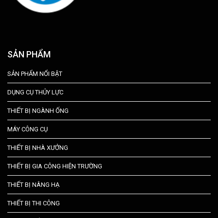
SẢN PHẨM
SẢN PHẨM NỔI BẬT
DỤNG CỤ THỦY LỰC
THIẾT BỊ NGÀNH ỐNG
MÁY CÔNG CỤ
THIẾT BỊ NHÀ XƯỞNG
THIẾT BỊ GIA CÔNG HIỆN TRƯỜNG
THIẾT BỊ NÂNG HẠ
THIẾT BỊ THI CÔNG