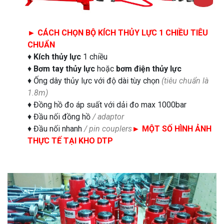
► CÁCH CHỌN BỘ KÍCH THỦY LỰC 1 CHIỀU TIÊU
CHUẨN
♦
Kích thủy lực
1 chiều
♦
Bơm tay thủy lực
hoặc
bơm điện thủy lực
♦ Ống dây thủy lực với độ dài tùy chọn
(tiêu chuẩn là
1.8m)
♦ Đồng hồ đo áp suất với dải đo max 1000bar
♦ Đầu nối đồng hồ
/ adaptor
♦ Đầu nối nhanh
/ pin couplers
► MỘT SỐ HÌNH ẢNH
THỰC TẾ TẠI KHO DTP