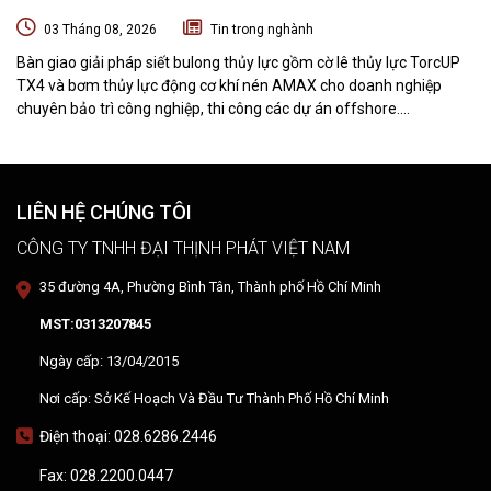
NGHIỆP CHUYÊN BẢO TRÌ VÀ THI CÔNG CÁC DỰ ÁN OFFSHORE
03 Tháng 08, 2026
Tin trong nghành
Bàn giao giải pháp siết bulong thủy lực gồm cờ lê thủy lực TorcUP
TX4 và bơm thủy lực động cơ khí nén AMAX cho doanh nghiệp
chuyên bảo trì công nghiệp, thi công các dự án offshore.
DTPVIETNAM trực tiếp training vận hành, chuyển giao kỹ thuật và
hướng dẫn sử dụng thiết bị tại hiện trường.
LIÊN HỆ CHÚNG TÔI
CÔNG TY TNHH ĐẠI THỊNH PHÁT VIỆT NAM
35 đường 4A, Phường Bình Tân, Thành phố Hồ Chí Minh
MST:0313207845
Ngày cấp: 13/04/2015
Nơi cấp: Sở Kế Hoạch Và Đầu Tư Thành Phố Hồ Chí Minh
Điện thoại: 028.6286.2446
Fax: 028.2200.0447