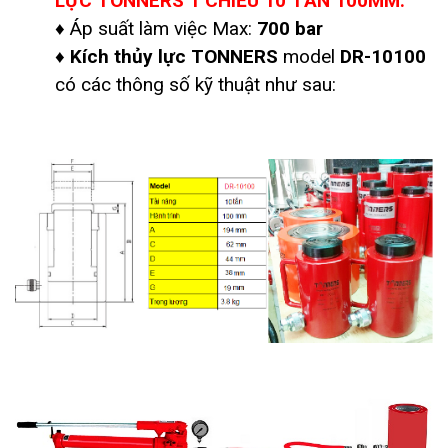
LỰC TONNERS 1 CHIỀU 10 TẤN 100MM:
♦ Áp suất làm việc Max:
700 bar
♦
Kích thủy lực TONNERS
model
DR-10100
có các thông số kỹ thuật như sau: