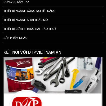
DỤNG CỤ CẦM TAY
THIẾT BỊ NGÀNH CÔNG NGHIỆP NẶNG
THIẾT BỊ NGÀNH KHAI THÁC MỎ
THIẾT BỊ CƠ KHÍ HÀNG HẢI - TÀU THUỶ
SẢN PHẨM KHÁC
KẾT NỐI VỚI DTPVIETNAM.VN