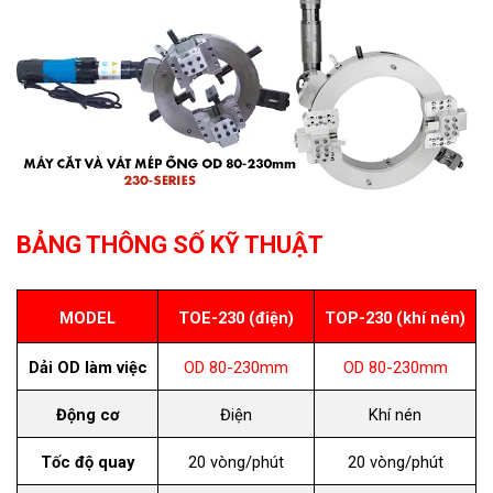
BẢNG THÔNG SỐ KỸ THUẬT
MODEL
TOE-230 (điện)
TOP-230 (khí nén)
Dải OD làm việc
OD 80-230mm
OD 80-230mm
Động cơ
Điện
Khí nén
Tốc độ quay
20 vòng/phút
20 vòng/phút