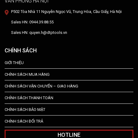
VĂN PHÒNG HÀ NỘI
P502 Tòa Nhà 11 Nguyễn Ngọc Vũ, Trung Hòa, Cầu Giấy, Hà Nội
Sales HN: 0944.39.88.55
Sales HN: quyen.h@dtptools.vn
CHÍNH SÁCH
GIỚI THIỆU
CHÍNH SÁCH MUA HÀNG
CHÍNH SÁCH VẬN CHUYỂN – GIAO HÀNG
CHÍNH SÁCH THANH TOÁN
CHÍNH SÁCH BẢO MẬT
CHÍNH SÁCH ĐỔI TRẢ
HOTLINE