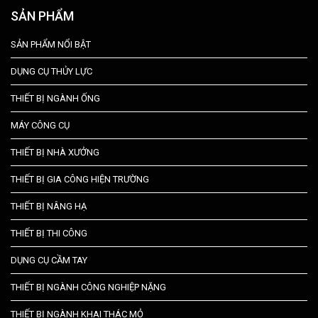
SẢN PHẨM
SẢN PHẨM NỔI BẬT
DỤNG CỤ THỦY LỰC
THIẾT BỊ NGÀNH ỐNG
MÁY CÔNG CỤ
THIẾT BỊ NHÀ XƯỞNG
THIẾT BỊ GIA CÔNG HIỆN TRƯỜNG
THIẾT BỊ NÂNG HẠ
THIẾT BỊ THI CÔNG
DỤNG CỤ CẦM TAY
THIẾT BỊ NGÀNH CÔNG NGHIỆP NẶNG
THIẾT BỊ NGÀNH KHAI THÁC MỎ