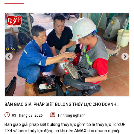
BÀN GIAO GIẢI PHÁP SIẾT BULONG THỦY LỰC CHO DOANH
NGHIỆP CHUYÊN BẢO TRÌ VÀ THI CÔNG CÁC DỰ ÁN OFFSHORE
03 Tháng 08, 2026
Tin trong nghành
Bàn giao giải pháp siết bulong thủy lực gồm cờ lê thủy lực TorcUP
TX4 và bơm thủy lực động cơ khí nén AMAX cho doanh nghiệp