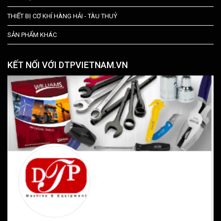
THIẾT BỊ CƠ KHÍ HÀNG HẢI - TÀU THUỶ
SẢN PHẨM KHÁC
KẾT NỐI VỚI DTPVIETNAM.VN