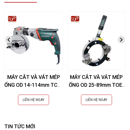
MÁY CẮT VÀ VÁT MÉP
MÁY CẮT VÀ VÁT MÉP
ỐNG OD 14-114mm TCB-
ỐNG OD 25-89mm TOE-
SERIES
89
LIÊN HỆ NGAY
LIÊN HỆ NGAY
TIN TỨC MỚI