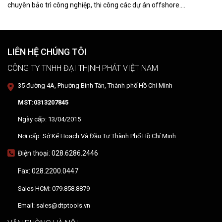
chuyên bảo trì công nghiệp, thi công các dự án offshore.
DTPVIETNAM trực tiếp training vận hành, chuyển giao kỹ thuật và
hướng dẫn sử dụng thiết bị tại hiện trường.
LIÊN HỆ CHÚNG TÔI
CÔNG TY TNHH ĐẠI THỊNH PHÁT VIỆT NAM
35 đường 4A, Phường Bình Tân, Thành phố Hồ Chí Minh
MST:0313207845
Ngày cấp: 13/04/2015
Nơi cấp: Sở Kế Hoạch Và Đầu Tư Thành Phố Hồ Chí Minh
Điện thoại: 028.6286.2446
Fax: 028.2200.0447
Sales HCM: 079.858.8879
Email: sales@dtptools.vn