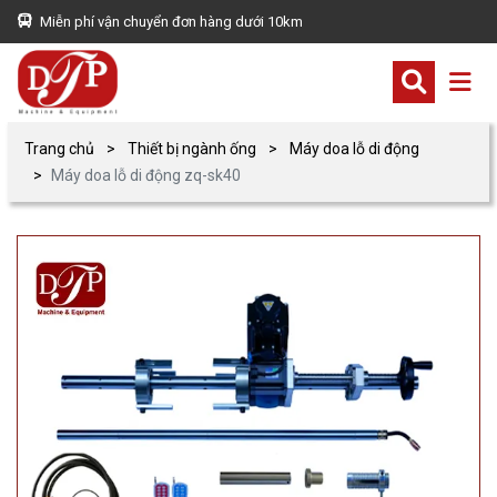
Miễn phí vận chuyển đơn hàng dưới 10km
Trang chủ
Thiết bị ngành ống
Máy doa lỗ di động
Máy doa lỗ di động zq-sk40