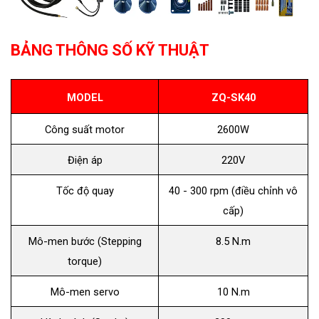
BẢNG THÔNG SỐ KỸ THUẬT
MODEL
ZQ-SK40
Công suất motor
2600W
Điện áp
220V
Tốc độ quay
40 - 300 rpm (điều chỉnh vô
cấp)
Mô-men bước (Stepping
8.5 N.m
torque)
Mô-men servo
10 N.m