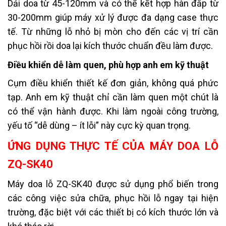
Dải doa từ 45-120mm và có thể kết hợp hàn đắp từ
30-200mm giúp máy xử lý được đa dạng case thực
tế. Từ những lỗ nhỏ bị mòn cho đến các vị trí cần
phục hồi rồi doa lại kích thước chuẩn đều làm được.
Điều khiển dễ làm quen, phù hợp anh em kỹ thuật
Cụm điều khiển thiết kế đơn giản, không quá phức
tạp. Anh em kỹ thuật chỉ cần làm quen một chút là
có thể vận hành được. Khi làm ngoài công trường,
yếu tố “dễ dùng – ít lỗi” này cực kỳ quan trọng.
ỨNG DỤNG THỰC TẾ CỦA MÁY DOA LỖ
ZQ-SK40
Máy doa lỗ ZQ-SK40 được sử dụng phổ biến trong
các công việc sửa chữa, phục hồi lỗ ngay tại hiện
trường, đặc biệt với các thiết bị có kích thước lớn và