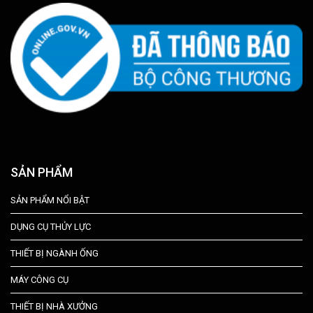
SẢN PHẨM
SẢN PHẨM NỔI BẬT
DỤNG CỤ THỦY LỰC
THIẾT BỊ NGÀNH ỐNG
MÁY CÔNG CỤ
THIẾT BỊ NHÀ XƯỞNG