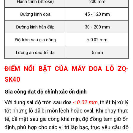
Hành trình (Stroke)
200 mm
Đường kính doa
45 - 120 mm
Đường kính hàn đắp
30 - 200 mm
Độ tròn sau gia công
≤ 0.02 mm
Lượng ăn dao tối đa
5 mm
ĐIỂM NỔI BẬT CỦA MÁY DOA LỖ ZQ-
SK40
Gia công đạt độ chính xác ổn định
Với dung sai độ tròn sau doa
≤ 0.02 mm
, thiết bị xử lý
tốt những lỗ đã bị mòn lệch hoặc oval. Khi chạy thực
tế, bề mặt sau gia công khá mịn, độ đồng tâm giữ ổn
định, phù hợp cho các vị trí lắp bạc, trục yêu cầu độ