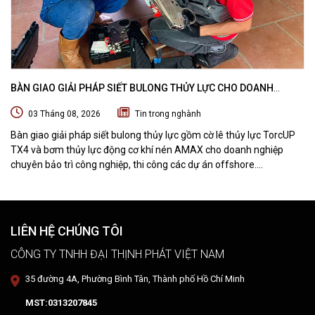
BÀN GIAO GIẢI PHÁP SIẾT BULONG THỦY LỰC CHO DOANH
NGHIỆP CHUYÊN BẢO TRÌ VÀ THI CÔNG CÁC DỰ ÁN OFFSHORE
03 Tháng 08, 2026
Tin trong nghành
Bàn giao giải pháp siết bulong thủy lực gồm cờ lê thủy lực TorcUP
TX4 và bơm thủy lực động cơ khí nén AMAX cho doanh nghiệp
chuyên bảo trì công nghiệp, thi công các dự án offshore.
DTPVIETNAM trực tiếp training vận hành, chuyển giao kỹ thuật và
hướng dẫn sử dụng thiết bị tại hiện trường.
LIÊN HỆ CHÚNG TÔI
CÔNG TY TNHH ĐẠI THỊNH PHÁT VIỆT NAM
35 đường 4A, Phường Bình Tân, Thành phố Hồ Chí Minh
MST:0313207845