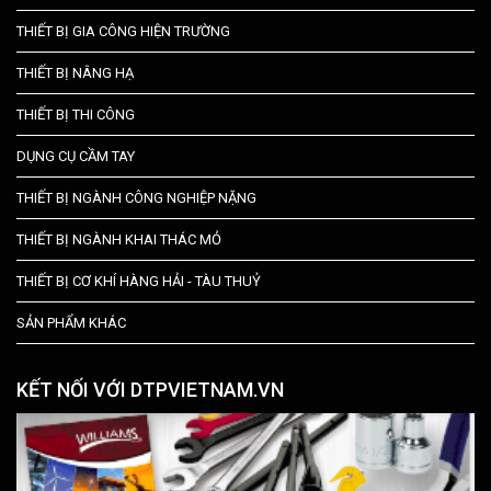
THIẾT BỊ GIA CÔNG HIỆN TRƯỜNG
THIẾT BỊ NÂNG HẠ
THIẾT BỊ THI CÔNG
DỤNG CỤ CẦM TAY
THIẾT BỊ NGÀNH CÔNG NGHIỆP NẶNG
THIẾT BỊ NGÀNH KHAI THÁC MỎ
THIẾT BỊ CƠ KHÍ HÀNG HẢI - TÀU THUỶ
SẢN PHẨM KHÁC
KẾT NỐI VỚI DTPVIETNAM.VN