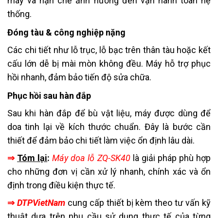
máy và hạn chế ảnh hưởng đến vận hành toàn hệ
thống.
Đóng tàu & công nghiệp nặng
Các chi tiết như lỗ trục, lỗ bạc trên thân tàu hoặc kết
cấu lớn dễ bị mài mòn không đều. Máy hỗ trợ phục
hồi nhanh, đảm bảo tiến độ sửa chữa.
Phục hồi sau hàn đắp
Sau khi hàn đắp để bù vật liệu, máy được dùng để
doa tinh lại về kích thước chuẩn. Đây là bước cần
thiết để đảm bảo chi tiết làm việc ổn định lâu dài.
⇒
Tóm lại
:
Máy doa lỗ ZQ-SK40
là giải pháp phù hợp
cho những đơn vị cần xử lý nhanh, chính xác và ổn
định trong điều kiện thực tế.
⇒
DTPVietNam
cung cấp thiết bị kèm theo tư vấn kỹ
thuật dựa trên nhu cầu sử dụng thực tế của từng