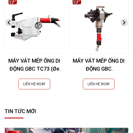
MÁY VÁT MÉP ỐNG DI
MÁY VÁT MÉP ỐNG DI
ĐỘNG GBC TC73 (Øe
ĐỘNG GBC
10,3-73 mm)
SUPERBOILER T5 (Øi 49-
207 mm)
LIÊN HỆ NGAY
LIÊN HỆ NGAY
TIN TỨC MỚI