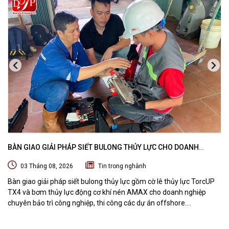
BÀN GIAO GIẢI PHÁP SIẾT BULONG THỦY LỰC CHO DOANH
NGHIỆP CHUYÊN BẢO TRÌ VÀ THI CÔNG CÁC DỰ ÁN OFFSHORE
03 Tháng 08, 2026
Tin trong nghành
Bàn giao giải pháp siết bulong thủy lực gồm cờ lê thủy lực TorcUP
TX4 và bơm thủy lực động cơ khí nén AMAX cho doanh nghiệp
chuyên bảo trì công nghiệp, thi công các dự án offshore.
DTPVIETNAM trực tiếp training vận hành, chuyển giao kỹ thuật và
hướng dẫn sử dụng thiết bị tại hiện trường.