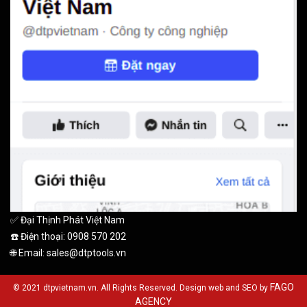
✅ Đại Thịnh Phát Việt Nam
☎️ Điện thoại: 0908 570 202
🌐 Email: sales@dtptools.vn
FAGO
© 2021 dtpvietnam.vn. All Rights Reserved. Design web and SEO by
AGENCY