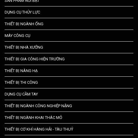
SẢN PHẨM NỔI BẬT
DỤNG CỤ THỦY LỰC
THIẾT BỊ NGÀNH ỐNG
MÁY CÔNG CỤ
THIẾT BỊ NHÀ XƯỞNG
THIẾT BỊ GIA CÔNG HIỆN TRƯỜNG
THIẾT BỊ NÂNG HẠ
THIẾT BỊ THI CÔNG
DỤNG CỤ CẦM TAY
THIẾT BỊ NGÀNH CÔNG NGHIỆP NẶNG
THIẾT BỊ NGÀNH KHAI THÁC MỎ
THIẾT BỊ CƠ KHÍ HÀNG HẢI - TÀU THUỶ