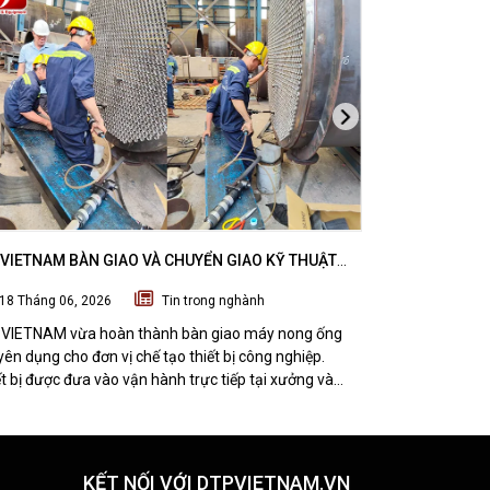
VIETNAM BÀN GIAO VÀ CHUYỂN GIAO KỸ THUẬT
DTPVIETNAM H
 NONG ỐNG SUBZERO CHO ĐƠN VỊ CHẾ TẠO THIẾT
VÁT MÉP THÉP
18 Tháng 06, 2026
Tin trong nghành
07 Tháng 06
CÔNG NGHIỆP
NGHI SƠN, TH
VIETNAM vừa hoàn thành bàn giao máy nong ống
DTPVIETNAM vừ
ên dụng cho đơn vị chế tạo thiết bị công nghiệp.
kỹ thuật bộ th
t bị được đưa vào vận hành trực tiếp tại xưởng và
thép tấm TMM-
 được đánh giá tích cực từ đội ngũ kỹ thuật khách
nhà máy cơ khí 
g.
pháp giúp tối 
chất lượng gia 
KẾT NỐI VỚI DTPVIETNAM.VN