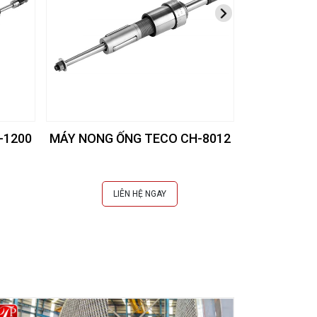
-1200
MÁY NONG ỐNG TECO CH-8012
MÁY NONG 
LIÊN HỆ NGAY
L