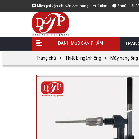
Miễn phí vận chuyển đơn hàng dưới 10km
8h00 - 18h0
DANH MỤC SẢN PHẨM
TRAN
Trang chủ
Thiết bị ngành ống
Máy nong ống