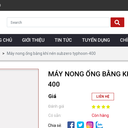
0
G CHỦ
GIỚI THIỆU
TIN TỨC
TUYỂN DỤNG
CH
Máy nong ống bằng khí nén subzero typhoon-400
MÁY NONG ỐNG BẰNG K
400
Giá
LIÊN HỆ
Đánh giá
Có sẵn:
Còn hàng
Chia sẻ: