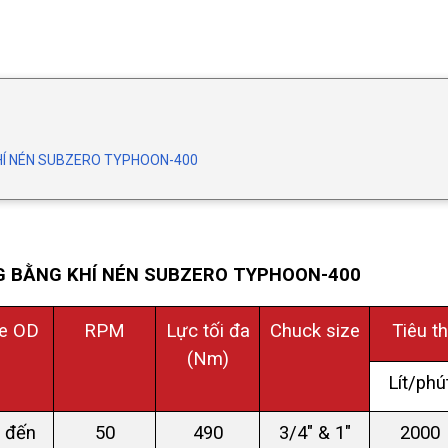
HÍ NÉN SUBZERO TYPHOON-400
 BẰNG KHÍ NÉN SUBZERO TYPHOON-400
e OD
RPM
Lực tối đa
Chuck size
Tiêu t
(Nm)
Lít/phú
 đến
50
490
3/4" & 1"
2000