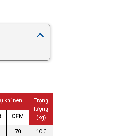
hụ khí nén
Trọng
lượng
t
CFM
(kg)
70
10.0