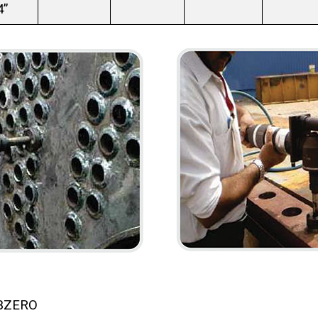
4”
UBZERO