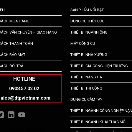
IỆU
SẢN PHẨM NỔI BẬT
 SÁCH MUA HÀNG
DỤNG CỤ THỦY LỰC
SÁCH VẬN CHUYỂN – GIAO HÀNG
THIẾT BỊ NGÀNH ỐNG
SÁCH THANH TOÁN
MÁY CÔNG CỤ
SÁCH BẢO MẬT
THIẾT BỊ NHÀ XƯỞNG
SÁCH ĐỔI TRẢ
THIẾT BỊ GIA CÔNG HIỆN TRƯỜNG
THIẾT BỊ NÂNG HẠ
HOTLINE
0908.57.02.02
THIẾT BỊ THI CÔNG
sales@dtpvietnam.com
DỤNG CỤ CẦM TAY
THIẾT BỊ NGÀNH CÔNG NGHIỆP NẶ
THIẾT BỊ NGÀNH KHAI THÁC MỎ