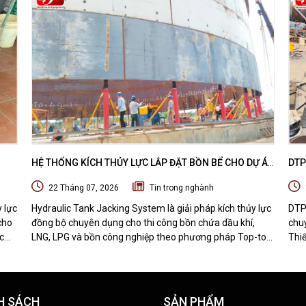
HỆ THỐNG KÍCH THỦY LỰC LẮP ĐẶT BỒN BỂ CHO DỰ ÁN
DTP
 DỰ
DẦU KHÍ - HYDRAULIC TANK JACKING SYSTEM
MÁY
22 Tháng 07, 2026
Tin trong nghành
BỊ 
y lực
Hydraulic Tank Jacking System là giải pháp kích thủy lực
DTP
cho
đồng bộ chuyên dụng cho thi công bồn chứa dầu khí,
chuy
c
LNG, LPG và bồn công nghiệp theo phương pháp Top-to-
Thiế
Bottom Construction. Tìm hiểu nguyên lý hoạt động, cấu
nhận
t bị
tạo, quy trình thi công và những ưu điểm nổi bật của hệ
hàn
thống nâng bồn bằng thủy lực.
H SÁCH
SẢN PHẨM