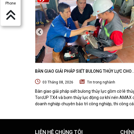
Phone
BÀN GIAO GIẢI PHÁP SIẾT BULONG THỦY LỰC CHO
DOANH NGHIỆP CHUYÊN BẢO TRÌ VÀ THI CÔNG CÁC
03 Tháng 08, 2026
Tin trong nghành
ÁN OFFSHORE
Bàn giao giải pháp siết bulong thủy lực gồm cờ lê thủ
TorcUP TX4 và bơm thủy lực động cơ khí nén AMAX 
doanh nghiệp chuyên bảo trì công nghiệp, thi công cá
dự án offshore. DTPVIETNAM trực tiếp training vận
hành, chuyển giao kỹ thuật và hướng dẫn sử dụng thiế
tại hiện trường.
LIÊN HỆ CHÚNG TÔI
CHÍN