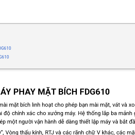
DG610
G610
ÁY PHAY MẶT BÍCH FDG610
i mặt bích linh hoạt cho phép bạn mài mặt, vát và x
i độ chính xác cho xưởng máy. Hệ thống lắp ba mảnh g
p một người vận hành dễ dàng thiết lập máy và bắt đầu
, Vòng thấu kính, RTJ và các rãnh chữ V khác, các mặt