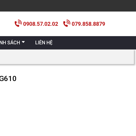
0908.57.02.02
079.858.8879
ÍNH SÁCH
LIÊN HỆ
G610