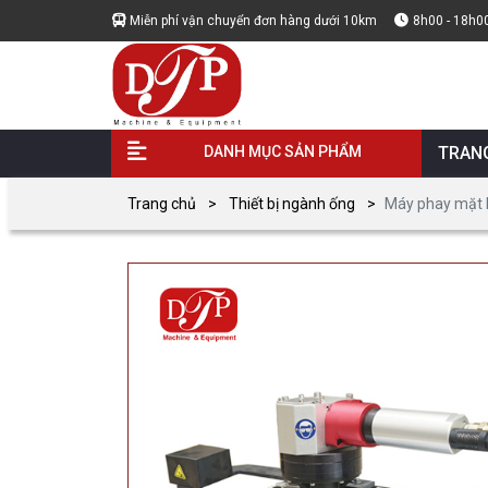
Miễn phí vận chuyển đơn hàng dưới 10km
8h00 - 18h0
DANH MỤC SẢN PHẨM
TRAN
Trang chủ
Thiết bị ngành ống
Máy phay mặt 