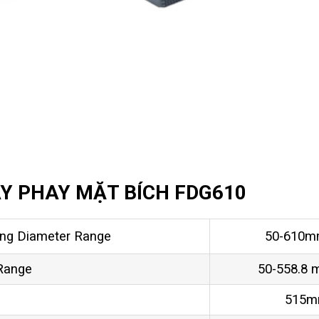
Y PHAY MẶT BÍCH FDG610
ing Diameter Range
50-610mm
Range
50-558.8 m
515mm