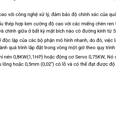
cao với công nghệ xử lý, đảm bảo độ chính xác của quá 
ấu thép hợp kim cường độ cao với các miếng chèn ren 
à chính giữa ở bất kỳ mặt bích nào có đường kính từ 
ế độc lập của các bộ phận mô hình nhanh, do đó, việc 
nh quá trình lắp đặt trong vòng một giờ theo quy trình
hí nén 0,8KW(1,1HP) hoặc động cơ Servo 0,75KW, Nó 
 bu lông hoặc 0,5mm (0,02″) có lỗ và có thể đạt được 