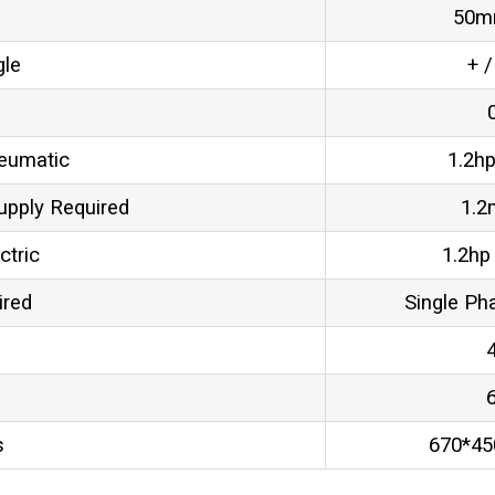
50mm
gle
+ /
neumatic
1.2hp
upply Required
1.2
ctric
1.2hp
ired
Single Ph
s
670*4