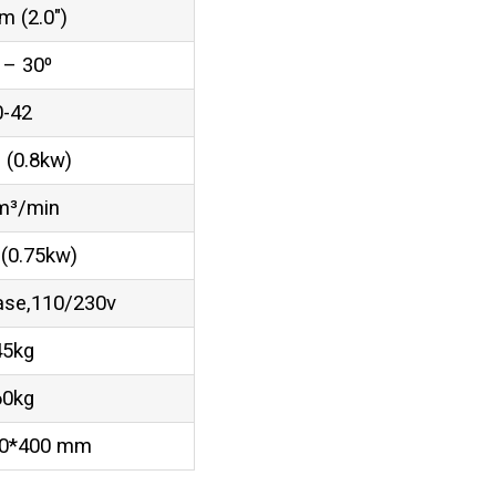
 (2.0″)
 – 30⁰
0-42
 (0.8kw)
m³/min
 (0.75kw)
ase,110/230v
45kg
60kg
50*400 mm