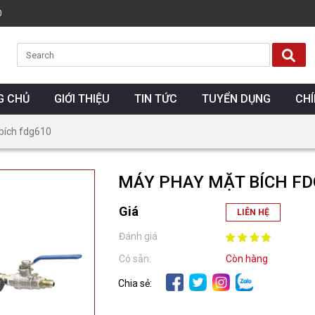
0
G CHỦ
GIỚI THIỆU
TIN TỨC
TUYỂN DỤNG
CH
bích fdg610
MÁY PHAY MẶT BÍCH FD
Giá
LIÊN HỆ
Đánh giá
Có sẵn:
Còn hàng
Chia sẻ: