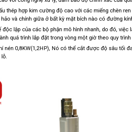
cao với công nghệ xử lý, đảm bảo độ chính xác của quá 
cấu thép hợp kim cường độ cao với các miếng chèn ren 
ảo và chính giữa ở bất kỳ mặt bích nào có đường kín
ế độc lập của các bộ phận mô hình nhanh, do đó, việc 
nh quá trình lắp đặt trong vòng một giờ theo quy trình
í nén 0,8KW(1,2HP), Nó có thể cắt được độ sâu tối đa
lỗ.