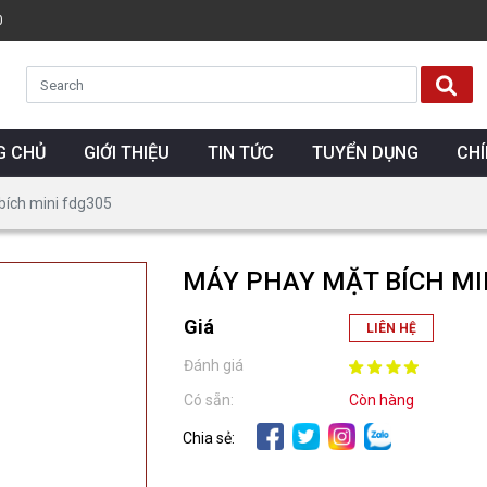
0
G CHỦ
GIỚI THIỆU
TIN TỨC
TUYỂN DỤNG
CH
bích mini fdg305
MÁY PHAY MẶT BÍCH MI
Giá
LIÊN HỆ
Đánh giá
Có sẵn:
Còn hàng
Chia sẻ: