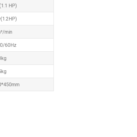
(1.1 HP)
(1.2HP)
³/min
50/60Hz
3kg
5kg
0*450mm