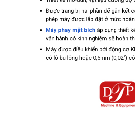
Thiết kế mô-đun, vật liệu cường độ 
Được trang bị hai phần đế gắn kết 
phép máy được lắp đặt ở mức hoàn h
Máy phay mặt bích
áp dụng thiết k
vận hành có kinh nghiệm sẽ hoàn thà
Máy được điều khiển bởi động cơ Kh
có lỗ bu lông hoặc 0,5mm (0,02″) có 