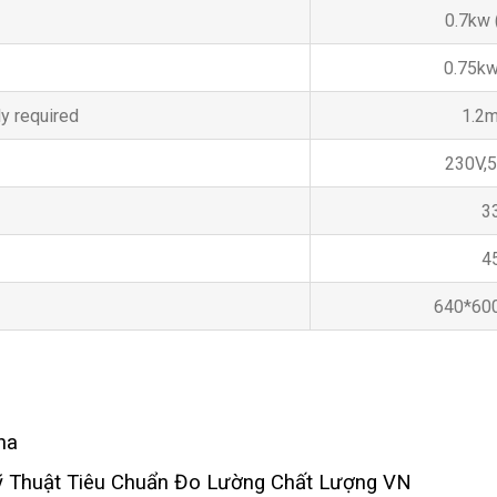
0.7kw 
0.75kw
y required
1.2m
230V,
3
4
640*60
na
Kỹ Thuật Tiêu Chuẩn Đo Lường Chất Lượng VN