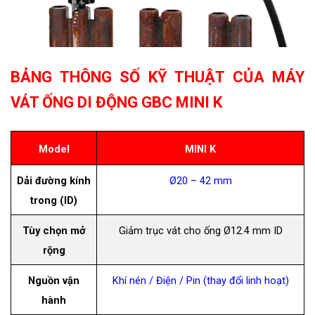
BẢNG THÔNG SỐ KỸ THUẬT
CỦA MÁY
VÁT ỐNG DI ĐỘNG GBC MINI K
Model
MINI K
Dải đường kính
Ø20 – 42 mm
trong (ID)
Tùy chọn mở
Giảm trục vát cho ống Ø12.4 mm ID
rộng
Nguồn vận
Khí nén / Điện / Pin (thay đổi linh hoạt)
hành