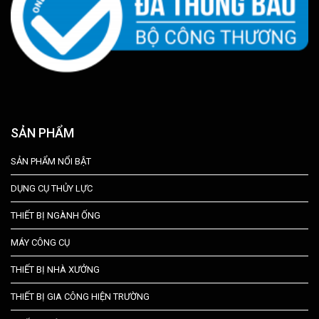
SẢN PHẨM
SẢN PHẨM NỔI BẬT
DỤNG CỤ THỦY LỰC
THIẾT BỊ NGÀNH ỐNG
MÁY CÔNG CỤ
THIẾT BỊ NHÀ XƯỞNG
THIẾT BỊ GIA CÔNG HIỆN TRƯỜNG