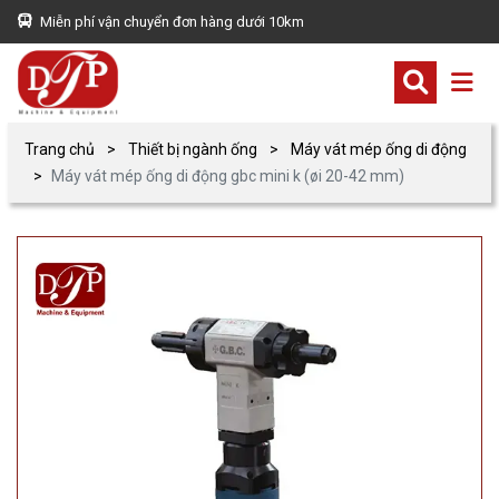
Miễn phí vận chuyển đơn hàng dưới 10km
Trang chủ
Thiết bị ngành ống
Máy vát mép ống di động
Máy vát mép ống di động gbc mini k (øi 20-42 mm)