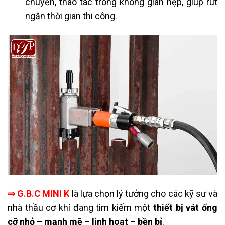
chuyển, thao tác trong không gian hẹp, giúp rút
ngắn thời gian thi công.
⇒
G.B.C MINI K
là lựa chọn lý tưởng cho các kỹ sư và
nhà thầu cơ khí đang tìm kiếm một
thiết bị vát ống
cỡ nhỏ – mạnh mẽ – linh hoạt – bền bỉ
.