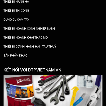
THIẾT BỊ NÂNG HẠ
THIẾT BỊ THI CÔNG
DỤNG CỤ CẦM TAY
THIẾT BỊ NGÀNH CÔNG NGHIỆP NẶNG
THIẾT BỊ NGÀNH KHAI THÁC MỎ
THIẾT BỊ CƠ KHÍ HÀNG HẢI - TÀU THUỶ
SẢN PHẨM KHÁC
KẾT NỐI VỚI DTPVIETNAM.VN