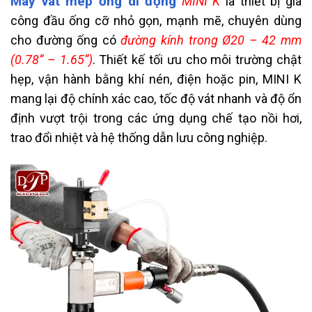
Máy vát mép ống di động
MINI K
là thiết bị gia
công đầu ống cỡ nhỏ gọn, mạnh mẽ, chuyên dùng
cho đường ống có
đường kính trong Ø20 – 42 mm
(0.78” – 1.65”)
. Thiết kế tối ưu cho môi trường chật
hẹp, vận hành bằng khí nén, điện hoặc pin, MINI K
mang lại độ chính xác cao, tốc độ vát nhanh và độ ổn
định vượt trội trong các ứng dụng chế tạo nồi hơi,
trao đổi nhiệt và hệ thống dẫn lưu công nghiệp.