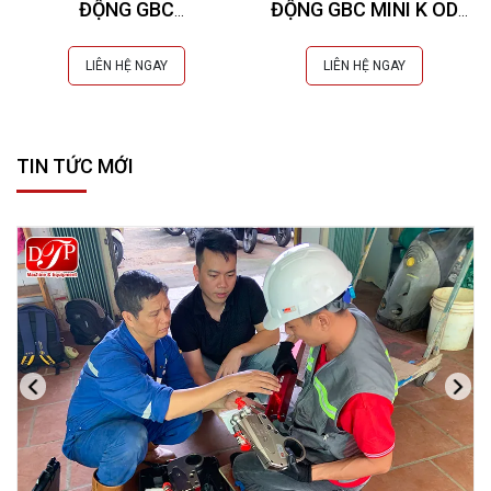
ĐỘNG GBC
ĐỘNG GBC MINI K OD
SUPERBOILER T5 (Øi 49-
(Øe 10-60 mm)
207 mm)
LIÊN HỆ NGAY
LIÊN HỆ NGAY
TIN TỨC MỚI