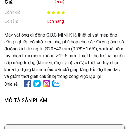
Giá
LIÊN HỆ
Đánh giá
Có sẵn:
Còn hàng
Máy vát ống di động G.B.C MINI K là thiết bị vát mép ống
công nghiệp cỡ nhỏ, gọn nhẹ, phù hợp cho các đường ống có
đường kính trong từ Ø20–42 mm (0.78"–1.65"), với khả năng
tùy chọn trục giảm xuống Ø12.5 mm. Thiết bị hỗ trợ ba nguồn
cấp năng lượng (khí nén, điện, pin) và đặc biệt có tùy chọn
khóa tự động khí nén (auto-lock) giúp tăng tốc độ thao tác
và giảm thời gian chuẩn bị trong công việc lặp lại.
Chia sẻ:
MÔ TẢ SẢN PHẨM