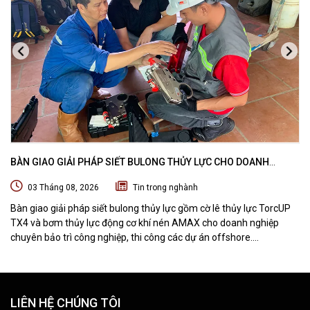
BÀN GIAO GIẢI PHÁP SIẾT BULONG THỦY LỰC CHO DOANH
NGHIỆP CHUYÊN BẢO TRÌ VÀ THI CÔNG CÁC DỰ ÁN OFFSHORE
03 Tháng 08, 2026
Tin trong nghành
Bàn giao giải pháp siết bulong thủy lực gồm cờ lê thủy lực TorcUP
TX4 và bơm thủy lực động cơ khí nén AMAX cho doanh nghiệp
chuyên bảo trì công nghiệp, thi công các dự án offshore.
DTPVIETNAM trực tiếp training vận hành, chuyển giao kỹ thuật và
hướng dẫn sử dụng thiết bị tại hiện trường.
LIÊN HỆ CHÚNG TÔI