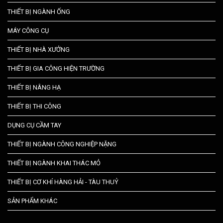
THIẾT BỊ NGÀNH ỐNG
MÁY CÔNG CỤ
THIẾT BỊ NHÀ XƯỞNG
THIẾT BỊ GIA CÔNG HIỆN TRƯỜNG
THIẾT BỊ NÂNG HẠ
THIẾT BỊ THI CÔNG
DỤNG CỤ CẦM TAY
THIẾT BỊ NGÀNH CÔNG NGHIỆP NẶNG
THIẾT BỊ NGÀNH KHAI THÁC MỎ
THIẾT BỊ CƠ KHÍ HÀNG HẢI - TÀU THUỶ
SẢN PHẨM KHÁC