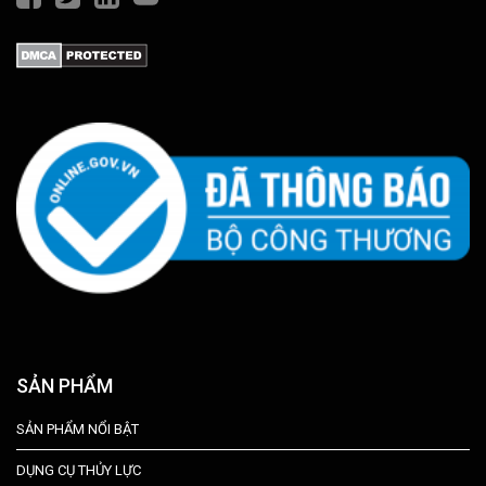
SẢN PHẨM
SẢN PHẨM NỔI BẬT
DỤNG CỤ THỦY LỰC