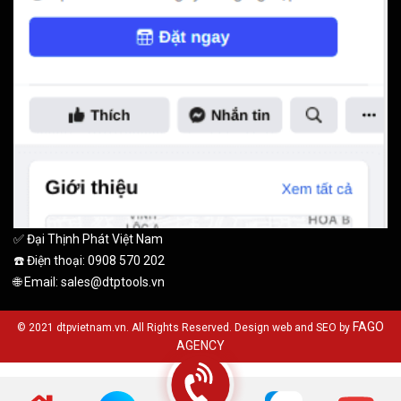
✅ Đại Thịnh Phát Việt Nam
☎️ Điện thoại: 0908 570 202
🌐 Email: sales@dtptools.vn
FAGO
© 2021 dtpvietnam.vn. All Rights Reserved. Design web and SEO by
AGENCY