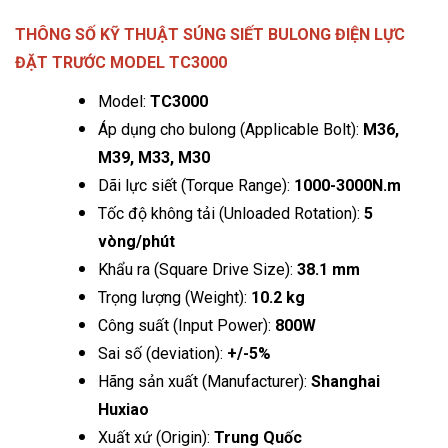
THÔNG SỐ KỸ THUẬT SÚNG SIẾT BULONG ĐIỆN LỰC
ĐẶT TRƯỚC MODEL TC3000
Model:
TC3000
Áp dụng cho bulong (Applicable Bolt):
M36,
M39, M33, M30
Dãi lực siết (Torque Range):
1000-3000N.m
Tốc độ không tải (Unloaded Rotation):
5
vòng/phút
Khẩu ra (Square Drive Size):
38.1 mm
Trọng lượng (Weight):
10.2 kg
Công suất (Input Power):
800W
Sai số (deviation):
+/-5%
Hãng sản xuất (Manufacturer):
Shanghai
Huxiao
Xuất xứ (Origin):
Trung Quốc