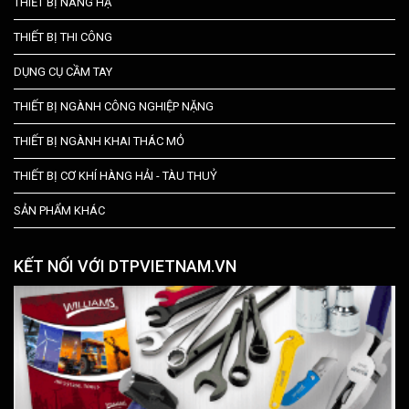
THIẾT BỊ NÂNG HẠ
THIẾT BỊ THI CÔNG
DỤNG CỤ CẦM TAY
THIẾT BỊ NGÀNH CÔNG NGHIỆP NẶNG
THIẾT BỊ NGÀNH KHAI THÁC MỎ
THIẾT BỊ CƠ KHÍ HÀNG HẢI - TÀU THUỶ
SẢN PHẨM KHÁC
KẾT NỐI VỚI DTPVIETNAM.VN