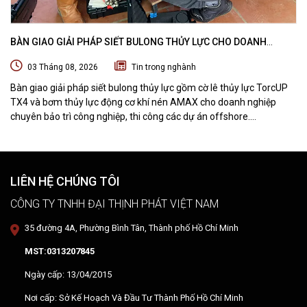
BÀN GIAO GIẢI PHÁP SIẾT BULONG THỦY LỰC CHO DOANH
NGHIỆP CHUYÊN BẢO TRÌ VÀ THI CÔNG CÁC DỰ ÁN OFFSHORE
03 Tháng 08, 2026
Tin trong nghành
Bàn giao giải pháp siết bulong thủy lực gồm cờ lê thủy lực TorcUP
TX4 và bơm thủy lực động cơ khí nén AMAX cho doanh nghiệp
chuyên bảo trì công nghiệp, thi công các dự án offshore.
DTPVIETNAM trực tiếp training vận hành, chuyển giao kỹ thuật và
hướng dẫn sử dụng thiết bị tại hiện trường.
LIÊN HỆ CHÚNG TÔI
CÔNG TY TNHH ĐẠI THỊNH PHÁT VIỆT NAM
35 đường 4A, Phường Bình Tân, Thành phố Hồ Chí Minh
MST:0313207845
Ngày cấp: 13/04/2015
Nơi cấp: Sở Kế Hoạch Và Đầu Tư Thành Phố Hồ Chí Minh