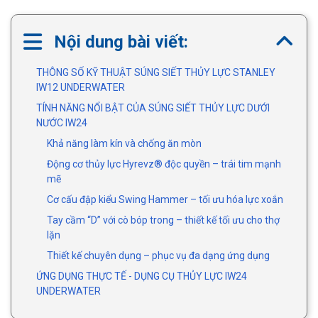
Nội dung bài viết:
THÔNG SỐ KỸ THUẬT SÚNG SIẾT THỦY LỰC STANLEY
IW12 UNDERWATER
TÍNH NĂNG NỔI BẬT CỦA SÚNG SIẾT THỦY LỰC DƯỚI
NƯỚC IW24
Khả năng làm kín và chống ăn mòn
Động cơ thủy lực Hyrevz® độc quyền – trái tim mạnh
mẽ
Cơ cấu đập kiểu Swing Hammer – tối ưu hóa lực xoắn
Tay cầm “D” với cò bóp trong – thiết kế tối ưu cho thợ
lặn
Thiết kế chuyên dụng – phục vụ đa dạng ứng dụng
ỨNG DỤNG THỰC TẾ - DỤNG CỤ THỦY LỰC IW24
UNDERWATER