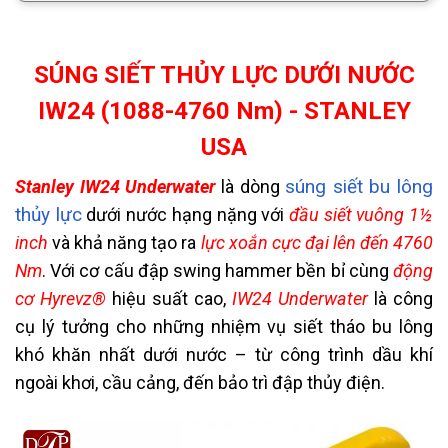
SÚNG SIẾT THỦY LỰC DƯỚI NƯỚC
IW24 (1088-4760 Nm) - STANLEY
USA
súng siết bu lông
Stanley IW24 Underwater
là dòng
thủy lực
dưới nước hạng nặng với
đầu siết vuông 1½
inch
và khả năng tạo ra
lực xoắn cực đại lên đến 4760
Nm
. Với cơ cấu đập swing hammer bền bỉ cùng
động
cơ Hyrevz®
hiệu suất cao,
IW24 Underwater
là công
cụ lý tưởng cho những nhiệm vụ siết tháo bu lông
khó khăn nhất dưới nước – từ công trình dầu khí
ngoài khơi, cầu cảng, đến bảo trì đập thủy điện.