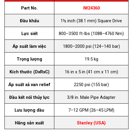
Part No.
IW24360
Đầu khẩu
1½ inch (38.1 mm) Square Drive
Lực siết
800–3500 ft-lbs (1088–4760 Nm)
Áp suất làm việc
1800–2000 psi (124–140 bar)
Trọng lượng
19.5 kg
Kích thước (DxRxC)
16 in x 5 in (41 cm x 11 cm)
Áp suất xả van relief
2250 psi (155 bar)
Đầu kết nối thủy lực
3/8 in. Male Pipe Adapter
Lưu lượng dầu
7–12 GPM (26–45 LPM)
Hãng sản xuất
Stanley (USA)