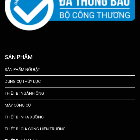
SẢN PHẨM
SẢN PHẨM NỔI BẬT
DỤNG CỤ THỦY LỰC
THIẾT BỊ NGÀNH ỐNG
MÁY CÔNG CỤ
THIẾT BỊ NHÀ XƯỞNG
THIẾT BỊ GIA CÔNG HIỆN TRƯỜNG