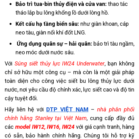
Bảo trì tua-bin thủy điện và cửa van:
thao tác
tháo lắp bu lông khổng lồ dưới lòng hồ.
Kết cấu hạ tầng biển sâu:
như giàn khoan, cáp
neo tàu, giàn nổi khí đốt LNG.
Ứng dụng quân sự – hải quân:
bảo trì tàu ngầm,
neo móc dưới nước sâu.
Với
Súng siết thủy lực IW24 Underwater
, bạn không
chỉ sở hữu một công cụ – mà còn là một giải pháp
toàn diện cho công việc siết bu lông thủy lực dưới
nước, nơi yêu cầu độ chính xác, lực siết cao và độ tin
cậy tuyệt đối.
DTP VIỆT NAM
Hãy liên hệ với
–
nhà phân phối
chính hãng Stanley tại Việt Nam
, cung cấp đầy đủ
các
model IW12, IW16, IW24
với giá cạnh tranh, hàng
có sẵn, bảo hành chính hãng. Chúng tôi hỗ trợ kỹ