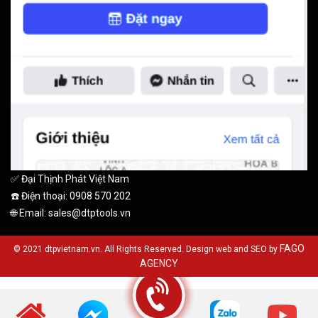
✅ Đại Thịnh Phát Việt Nam
☎️ Điện thoại: 0908 570 202
🌐 Email: sales@dtptools.vn
FAGO
© 2021 dtpvietnam.vn. All Rights Reserved. Design web and SEO by
AGENCY