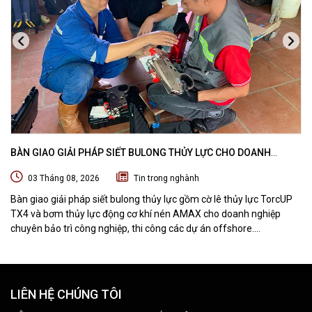
BÀN GIAO GIẢI PHÁP SIẾT BULONG THỦY LỰC CHO DOANH
NGHIỆP CHUYÊN BẢO TRÌ VÀ THI CÔNG CÁC DỰ ÁN OFFSHORE
03 Tháng 08, 2026
Tin trong nghành
Bàn giao giải pháp siết bulong thủy lực gồm cờ lê thủy lực TorcUP
TX4 và bơm thủy lực động cơ khí nén AMAX cho doanh nghiệp
chuyên bảo trì công nghiệp, thi công các dự án offshore.
DTPVIETNAM trực tiếp training vận hành, chuyển giao kỹ thuật và
hướng dẫn sử dụng thiết bị tại hiện trường.
LIÊN HỆ CHÚNG TÔI