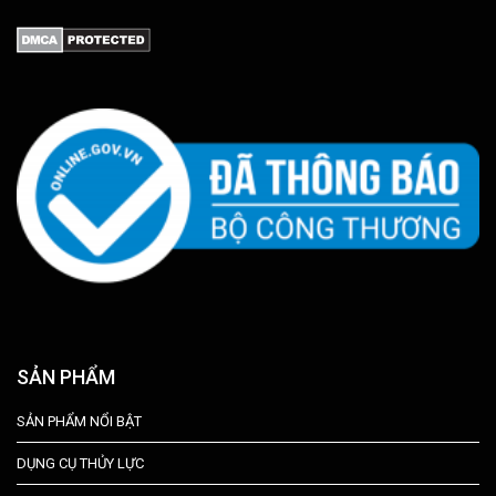
SẢN PHẨM
SẢN PHẨM NỔI BẬT
DỤNG CỤ THỦY LỰC