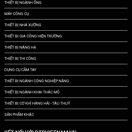
THIẾT BỊ NGÀNH ỐNG
MÁY CÔNG CỤ
THIẾT BỊ NHÀ XƯỞNG
THIẾT BỊ GIA CÔNG HIỆN TRƯỜNG
THIẾT BỊ NÂNG HẠ
THIẾT BỊ THI CÔNG
DỤNG CỤ CẦM TAY
THIẾT BỊ NGÀNH CÔNG NGHIỆP NẶNG
THIẾT BỊ NGÀNH KHAI THÁC MỎ
THIẾT BỊ CƠ KHÍ HÀNG HẢI - TÀU THUỶ
SẢN PHẨM KHÁC