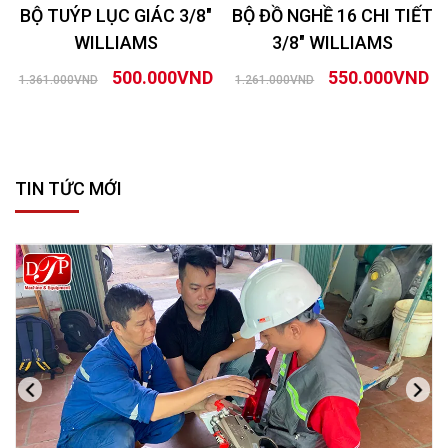
BỘ TUÝP LỤC GIÁC 3/8″
BỘ ĐỒ NGHỀ 16 CHI TIẾT
WILLIAMS
3/8″ WILLIAMS
500.000VND
550.000VND
1.361.000VND
1.261.000VND
TIN TỨC MỚI