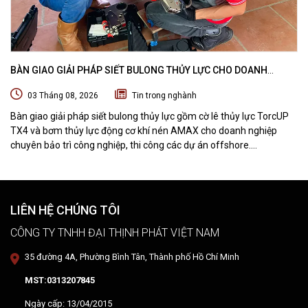
BÀN GIAO GIẢI PHÁP SIẾT BULONG THỦY LỰC CHO DOANH
NGHIỆP CHUYÊN BẢO TRÌ VÀ THI CÔNG CÁC DỰ ÁN OFFSHORE
03 Tháng 08, 2026
Tin trong nghành
Bàn giao giải pháp siết bulong thủy lực gồm cờ lê thủy lực TorcUP
TX4 và bơm thủy lực động cơ khí nén AMAX cho doanh nghiệp
chuyên bảo trì công nghiệp, thi công các dự án offshore.
DTPVIETNAM trực tiếp training vận hành, chuyển giao kỹ thuật và
hướng dẫn sử dụng thiết bị tại hiện trường.
LIÊN HỆ CHÚNG TÔI
CÔNG TY TNHH ĐẠI THỊNH PHÁT VIỆT NAM
35 đường 4A, Phường Bình Tân, Thành phố Hồ Chí Minh
MST:0313207845
Ngày cấp: 13/04/2015