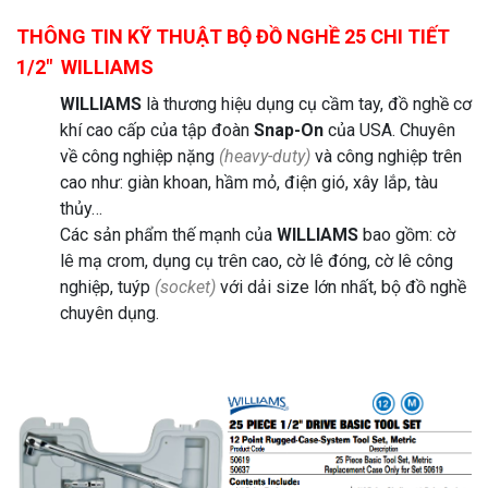
THÔNG TIN KỸ THUẬT BỘ ĐỒ NGHỀ 25 CHI TIẾT
1/2″ WILLIAMS
WILLIAMS
là thương hiệu dụng cụ cầm tay, đồ nghề cơ
khí cao cấp của tập đoàn
Snap-On
của USA. Chuyên
về công nghiệp nặng
(heavy-duty)
và công nghiệp trên
cao như: giàn khoan, hầm mỏ, điện gió, xây lắp, tàu
thủy…
Các sản phẩm thế mạnh của
WILLIAMS
bao gồm: cờ
lê mạ crom, dụng cụ trên cao, cờ lê đóng, cờ lê công
nghiệp, tuýp
(socket)
với dải size lớn nhất, bộ đồ nghề
chuyên dụng.