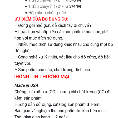
♦
1 đầu chuyển
1/2″F
ra
3/8″M
♦
1 đầu chuyển
1/2″F
ra
3/4″M
♦
Hộp nhựa chống sóc
ƯU ĐIỂM CỦA BỘ DỤNG CỤ:
– Đóng gói nhỏ gọn, dễ xách tay di chuyển.
– Lựa chọn và sắp xếp các sản phẩm khoa học, phù
hợp với mục đích sử dụng.
– Nhiều mục đích sử dụng khác nhau cho cùng một bộ
đồ nghề.
– Công nghệ xử lý nhiệt, vật liệu cho độ cứng, độ bền
tuyệt vời.
– Sản phẩm cao cấp, chất lượng đỉnh cao.
THÔNG TIN THƯƠNG MẠI
Made in USA
Chứng chỉ xuất xứ (CO), chứng chỉ chất lượng (CQ) đi
kèm sản phẩm.
Hướng dẫn sử dụng, catalog sản phẩm đi kèm.
Bàn giao và nghiệm thu sản phẩm tại kho bên mua.
Thời gian giao hàng: 1-2 ngày