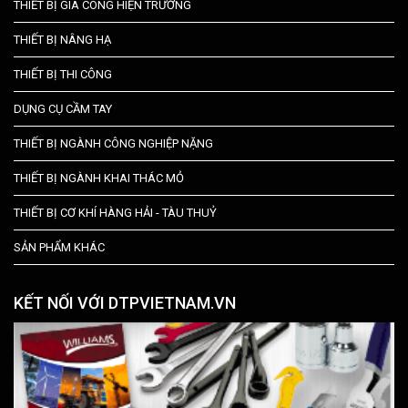
THIẾT BỊ GIA CÔNG HIỆN TRƯỜNG
THIẾT BỊ NÂNG HẠ
THIẾT BỊ THI CÔNG
DỤNG CỤ CẦM TAY
THIẾT BỊ NGÀNH CÔNG NGHIỆP NẶNG
THIẾT BỊ NGÀNH KHAI THÁC MỎ
THIẾT BỊ CƠ KHÍ HÀNG HẢI - TÀU THUỶ
SẢN PHẨM KHÁC
KẾT NỐI VỚI DTPVIETNAM.VN