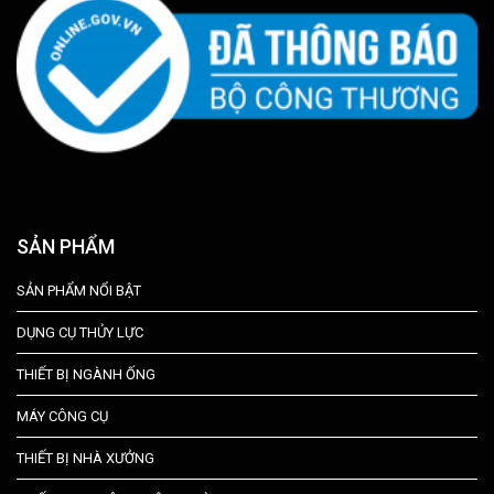
SẢN PHẨM
SẢN PHẨM NỔI BẬT
DỤNG CỤ THỦY LỰC
THIẾT BỊ NGÀNH ỐNG
MÁY CÔNG CỤ
THIẾT BỊ NHÀ XƯỞNG