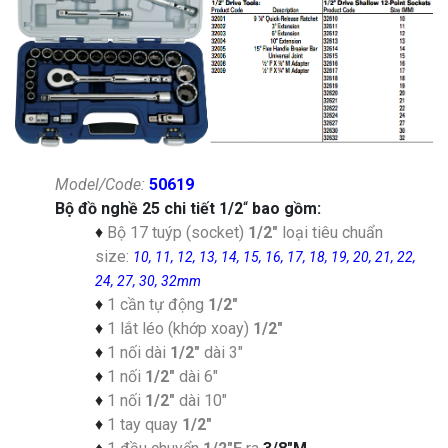
Model/Code:
50619
Bộ đồ nghề 25 chi tiết 1/2
“
bao gồm:
♦
Bộ 17 tuýp (socket)
1/2″
loại tiêu chuẩn
size:
10, 11, 12, 13, 14, 15, 16, 17, 18, 19, 20, 21, 22,
24, 27, 30, 32mm
♦
1 cần tự động
1/2″
♦
1 lắt léo (khớp xoay)
1/2″
♦
1 nối dài
1/2″
dài
3″
♦
1 nối
1/2″
dài 6″
♦
1 nối
1/2″
dài 10″
♦
1 tay quay
1/2″