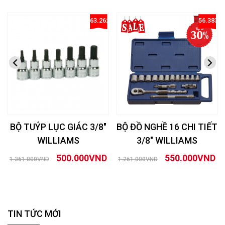
63.262307127112415%
56.3838
BỘ TUÝP LỤC GIÁC 3/8″
BỘ ĐỒ NGHỀ 16 CHI TIẾT
WILLIAMS
3/8″ WILLIAMS
500.000VND
550.000VND
1.361.000VND
1.261.000VND
TIN TỨC MỚI