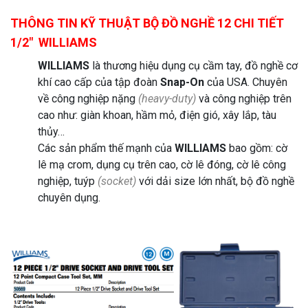
THÔNG TIN KỸ THUẬT BỘ ĐỒ NGHỀ 12 CHI TIẾT
1/2″ WILLIAMS
WILLIAMS
là thương hiệu dụng cụ cầm tay, đồ nghề cơ
khí cao cấp của tập đoàn
Snap-On
của USA. Chuyên
về công nghiệp nặng
(heavy-duty)
và công nghiệp trên
cao như: giàn khoan, hầm mỏ, điện gió, xây lắp, tàu
thủy…
Các sản phẩm thế mạnh của
WILLIAMS
bao gồm: cờ
lê mạ crom, dụng cụ trên cao, cờ lê đóng, cờ lê công
nghiệp, tuýp
(socket)
với dải size lớn nhất, bộ đồ nghề
chuyên dụng.