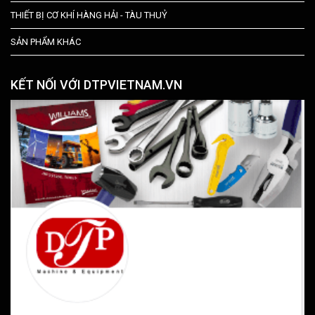
THIẾT BỊ CƠ KHÍ HÀNG HẢI - TÀU THUỶ
SẢN PHẨM KHÁC
KẾT NỐI VỚI DTPVIETNAM.VN