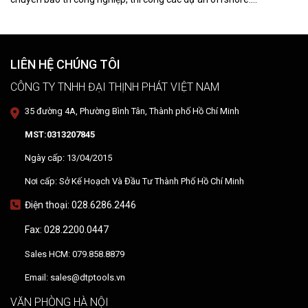
DTPVIETNAM trực tiếp training vận hành, chuyển giao kỹ thuật và
hướng dẫn sử dụng thiết bị tại hiện trường.
LIÊN HỆ CHÚNG TÔI
CÔNG TY TNHH ĐẠI THỊNH PHÁT VIỆT NAM
35 đường 4A, Phường Bình Tân, Thành phố Hồ Chí Minh
MST:0313207845
Ngày cấp: 13/04/2015
Nơi cấp: Sở Kế Hoạch Và Đầu Tư Thành Phố Hồ Chí Minh
Điện thoại: 028.6286.2446
Fax: 028.2200.0447
Sales HCM: 079.858.8879
Email: sales@dtptools.vn
VĂN PHÒNG HÀ NỘI