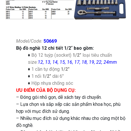
Model/Code:
50669
Bộ đồ nghề 12 chi tiết 1/2
“
bao gồm:
♦
Bộ 12 tuýp (socket)
1/2″
loại tiêu chuẩn
size:
12, 13, 14, 15, 16, 17, 18, 19, 22, 24mm
♦
1 cần tự động
1/2″
♦
1 nối
1/2″
dài 6″
♦
Hộp nhựa chống sóc
ƯU ĐIỂM CỦA BỘ DỤNG CỤ:
– Đóng gói nhỏ gọn, dễ xách tay di chuyển.
– Lựa chọn và sắp xếp các sản phẩm khoa học, phù
hợp với mục đích sử dụng.
– Nhiều mục đích sử dụng khác nhau cho cùng một bộ
đồ nghề.