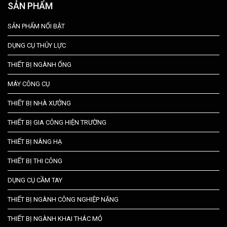
SẢN PHẨM
SẢN PHẨM NỔI BẬT
DỤNG CỤ THỦY LỰC
THIẾT BỊ NGÀNH ỐNG
MÁY CÔNG CỤ
THIẾT BỊ NHÀ XƯỞNG
THIẾT BỊ GIA CÔNG HIỆN TRƯỜNG
THIẾT BỊ NÂNG HẠ
THIẾT BỊ THI CÔNG
DỤNG CỤ CẦM TAY
THIẾT BỊ NGÀNH CÔNG NGHIỆP NẶNG
THIẾT BỊ NGÀNH KHAI THÁC MỎ