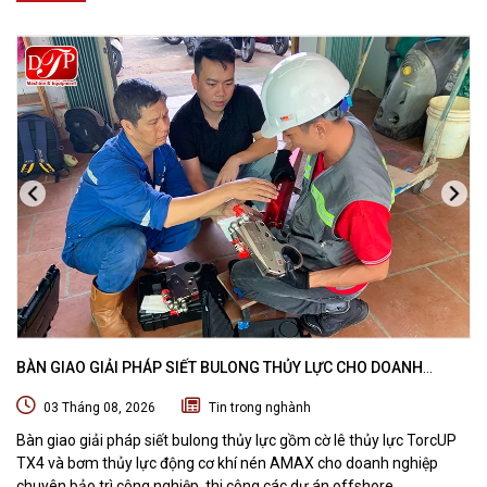
BÀN GIAO GIẢI PHÁP SIẾT BULONG THỦY LỰC CHO DOANH
NGHIỆP CHUYÊN BẢO TRÌ VÀ THI CÔNG CÁC DỰ ÁN OFFSHORE
03 Tháng 08, 2026
Tin trong nghành
Bàn giao giải pháp siết bulong thủy lực gồm cờ lê thủy lực TorcUP
TX4 và bơm thủy lực động cơ khí nén AMAX cho doanh nghiệp
chuyên bảo trì công nghiệp, thi công các dự án offshore.