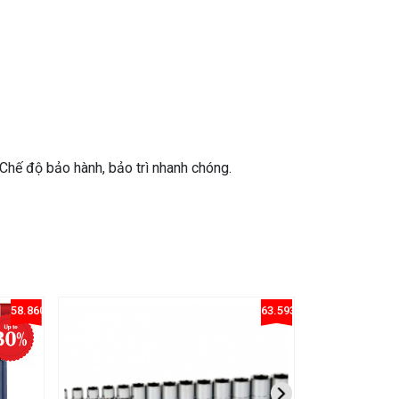
- Chế độ bảo hành, bảo trì nhanh chóng.
58.86075949367089%
63.593380614657214%