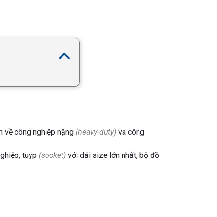
n về công nghiệp nặng
(heavy-duty)
và công
nghiệp, tuýp
(socket)
với dải size lớn nhất, bộ đồ