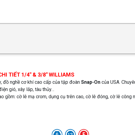
I TIẾT 1/4″ & 3/8″ WILLIAMS
y, đồ nghề cơ khí cao cấp của tập đoàn
Snap-On
của USA. Chuyê
iện gió, xây lắp, tàu thủy…
o gồm: cờ lê mạ crom, dụng cụ trên cao, cờ lê đóng, cờ lê công 