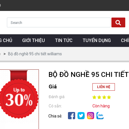
0
G CHỦ
GIỚI THIỆU
TIN TỨC
TUYỂN DỤNG
CH
ề
Bộ đồ nghề 95 chi tiết williams
BỘ ĐỒ NGHỀ 95 CHI TIẾ
Giá
LIÊN HỆ
Đánh giá
Có sẵn:
Còn hàng
Chia sẻ: