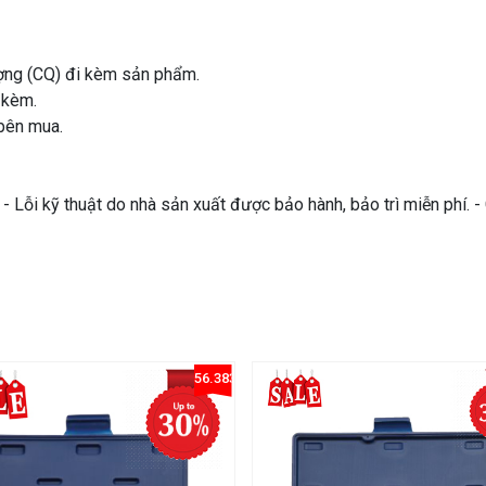
ượng (CQ) đi kèm sản phẩm.
 kèm.
bên mua.
 Lỗi kỹ thuật do nhà sản xuất được bảo hành, bảo trì miễn phí. 
2415%
56.383822363203805%