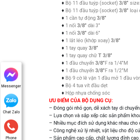
♦
Bộ 11 đầu tuýp (socket)
3/8″
size
♦
Bộ 11 đầu tuýp (socket)
3/8″
loại 
♦
1 cần tự động
3/8″
♦
1 nối
3/8″
dài 3″
♦
1 nối
3/8″
dài 6″
♦
1 lắt léo (khớp xoay)
3/8″
♦
1 tay quay
3/8″
♦
1 tay quay chữ
T 3/8″
♦
1 đầu chuyển
3/8″
F ra 1/4″M
♦
1 đầu chuyển
3/8″
F ra 1/2″M
♦
Bộ 9 cờ lê vặn 1 đầu mở 1 đầu vòn
♦
Bộ 4 tua vít đầu dẹt
Messenger
♦
Hộp nhựa chống sóc
ƯU ĐIỂM CỦA BỘ DỤNG CỤ:
– Đóng gói nhỏ gọn, dễ xách tay di chuyển
Chat Zalo
– Lựa chọn và sắp xếp các sản phẩm khoa
– Nhiều mục đích sử dụng khác nhau cho 
– Công nghệ xử lý nhiệt, vật liệu cho độ cứ
– Sản phẩm cao cấp, chất lượng đỉnh cao.
Phone