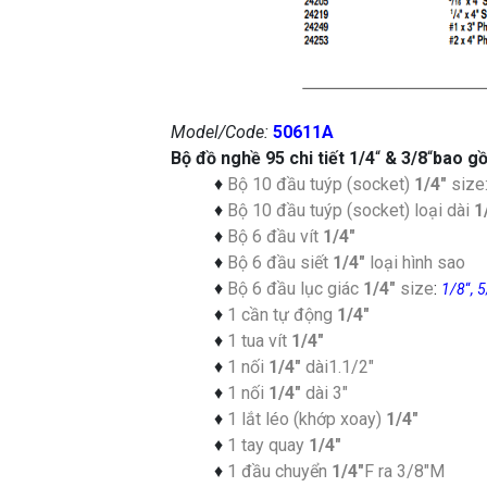
Model/Code:
50611A
Bộ đồ nghề 95 chi tiết 1/4
“
& 3/8
“
bao g
♦
Bộ 10 đầu tuýp (socket)
1/4″
size
♦
Bộ 10 đầu tuýp (socket) loại dài
1
♦
Bộ 6 đầu vít
1/4″
♦
Bộ 6 đầu siết
1/4″
loại hình sao
♦
Bộ 6 đầu lục giác
1/4″
size
:
1/8
“
, 
♦
1 cần tự động
1/4″
♦
1 tua vít
1/4″
♦
1 nối
1/4″
dài1.1/2″
♦
1 nối
1/4″
dài 3″
♦
1 lắt léo (khớp xoay)
1/4″
♦
1 tay quay
1/4″
♦
1 đầu chuyển
1/4″
F ra 3/8″M