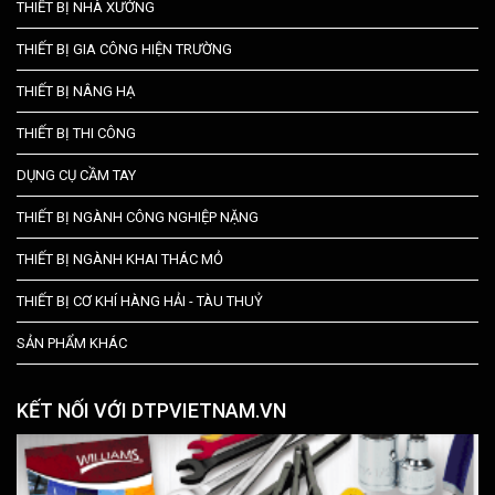
THIẾT BỊ NHÀ XƯỞNG
THIẾT BỊ GIA CÔNG HIỆN TRƯỜNG
THIẾT BỊ NÂNG HẠ
THIẾT BỊ THI CÔNG
DỤNG CỤ CẦM TAY
THIẾT BỊ NGÀNH CÔNG NGHIỆP NẶNG
THIẾT BỊ NGÀNH KHAI THÁC MỎ
THIẾT BỊ CƠ KHÍ HÀNG HẢI - TÀU THUỶ
SẢN PHẨM KHÁC
KẾT NỐI VỚI DTPVIETNAM.VN