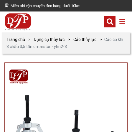
Miễn phí vận chuyển đơn hàng dưới 10km
Trang chủ
Dụng cụ thủy lực
Cảo thủy lực
Cảo cơ khí
3 chấu 3,5 tấn omarstar - ylm2-3