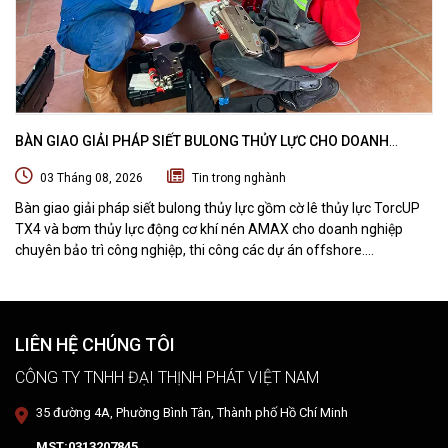
BÀN GIAO GIẢI PHÁP SIẾT BULONG THỦY LỰC CHO DOANH
NGHIỆP CHUYÊN BẢO TRÌ VÀ THI CÔNG CÁC DỰ ÁN OFFSHORE
03 Tháng 08, 2026
Tin trong nghành
Bàn giao giải pháp siết bulong thủy lực gồm cờ lê thủy lực TorcUP
TX4 và bơm thủy lực động cơ khí nén AMAX cho doanh nghiệp
chuyên bảo trì công nghiệp, thi công các dự án offshore.
DTPVIETNAM trực tiếp training vận hành, chuyển giao kỹ thuật và
hướng dẫn sử dụng thiết bị tại hiện trường.
LIÊN HỆ CHÚNG TÔI
CÔNG TY TNHH ĐẠI THỊNH PHÁT VIỆT NAM
35 đường 4A, Phường Bình Tân, Thành phố Hồ Chí Minh
MST:0313207845