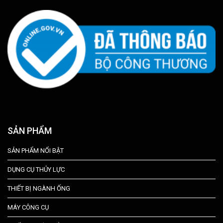
SẢN PHẨM
SẢN PHẨM NỔI BẬT
DỤNG CỤ THỦY LỰC
THIẾT BỊ NGÀNH ỐNG
MÁY CÔNG CỤ