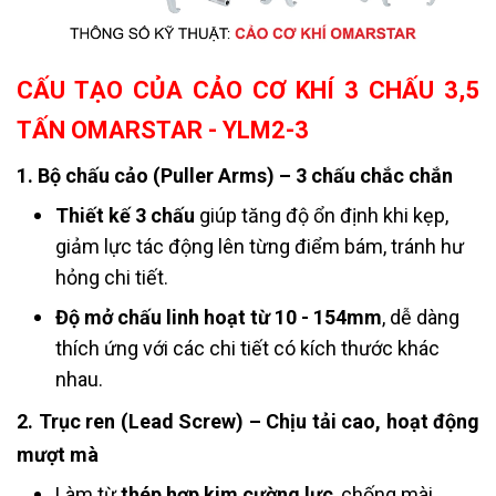
CẤU TẠO CỦA CẢO CƠ KHÍ 3 CHẤU 3,5
TẤN OMARSTAR - YLM2-3
1. Bộ chấu cảo (Puller Arms) – 3 chấu chắc chắn
Thiết kế 3 chấu
giúp tăng độ ổn định khi kẹp,
giảm lực tác động lên từng điểm bám, tránh hư
hỏng chi tiết.
Độ mở chấu linh hoạt từ 10 - 154mm
, dễ dàng
thích ứng với các chi tiết có kích thước khác
nhau.
2. Trục ren (Lead Screw) – Chịu tải cao, hoạt động
mượt mà
Làm từ
thép hợp kim cường lực
, chống mài