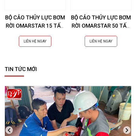
BỘ CẢO THỦY LỰC BƠM
BỘ CẢO THỦY LỰC BƠM
RỜI OMARSTAR 15 TẤN
RỜI OMARSTAR 50 TẤN
CK-105B
CK-25INS EXTRA
LIÊN HỆ NGAY
LIÊN HỆ NGAY
TIN TỨC MỚI