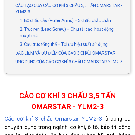
CẤU TẠO CỦA CẢO CƠ KHÍ 3 CHẤU 3,5 TẤN OMARSTAR -
YLM2-3
1. Bộ chấu cảo (Puller Arms) – 3 chấu chắc chắn
2. Trục ren (Lead Screw) – Chịu tải cao, hoạt động
mượt mà
3. Cấu trúc tổng thể – Tối ưu hiệu suất sử dụng
ĐẶC ĐIỂM VÀ ƯU ĐIỂM CỦA CẢO 3 CHẤU OMARSTAR
ỨNG DỤNG CỦA CẢO CƠ KHÍ 3 CHẤU OMARSTAR YLM2-3
CẢO CƠ KHÍ 3 CHẤU 3,5 TẤN
OMARSTAR - YLM2-3
Cảo cơ khí 3 chấu Omarstar YLM2-3
là công cụ
chuyên dụng trong ngành cơ khí, ô tô, bảo trì công