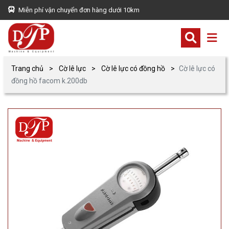
Miễn phí vận chuyển đơn hàng dưới 10km
Trang chủ
Cờ lê lực
Cờ lê lực có đồng hồ
Cờ lê lực có
đồng hồ facom k.200db