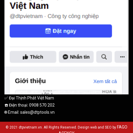
✅ Đại Thịnh Phát Việt Nam
☎️ Điện thoại: 0908 570 202
🌐 Email: sales@dtptools.vn
FAGO
© 2021 dtpvietnam.vn. All Rights Reserved. Design web and SEO by