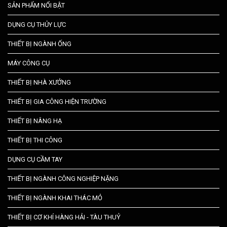
SẢN PHẨM NỔI BẬT
DỤNG CỤ THỦY LỰC
THIẾT BỊ NGÀNH ỐNG
MÁY CÔNG CỤ
THIẾT BỊ NHÀ XƯỞNG
THIẾT BỊ GIA CÔNG HIỆN TRƯỜNG
THIẾT BỊ NÂNG HẠ
THIẾT BỊ THI CÔNG
DỤNG CỤ CẦM TAY
THIẾT BỊ NGÀNH CÔNG NGHIỆP NẶNG
THIẾT BỊ NGÀNH KHAI THÁC MỎ
THIẾT BỊ CƠ KHÍ HÀNG HẢI - TÀU THUỶ