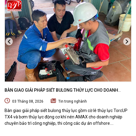
BÀN GIAO GIẢI PHÁP SIẾT BULONG THỦY LỰC CHO DOANH
NGHIỆP CHUYÊN BẢO TRÌ VÀ THI CÔNG CÁC DỰ ÁN OFFSHORE
03 Tháng 08, 2026
Tin trong nghành
Bàn giao giải pháp siết bulong thủy lực gồm cờ lê thủy lực TorcUP
TX4 và bơm thủy lực động cơ khí nén AMAX cho doanh nghiệp
chuyên bảo trì công nghiệp, thi công các dự án offshore.
DTPVIETNAM trực tiếp training vận hành, chuyển giao kỹ thuật và
hướng dẫn sử dụng thiết bị tại hiện trường.