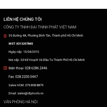
DTPVIETNAM trực tiếp training vận hành, chuyển giao kỹ thuật và
hướng dẫn sử dụng thiết bị tại hiện trường.
LIÊN HỆ CHÚNG TÔI
CÔNG TY TNHH ĐẠI THỊNH PHÁT VIỆT NAM
35 đường 4A, Phường Bình Tân, Thành phố Hồ Chí Minh
MST:0313207845
Ngày cấp: 13/04/2015
Nơi cấp: Sở Kế Hoạch Và Đầu Tư Thành Phố Hồ Chí Minh
Điện thoại: 028.6286.2446
Fax: 028.2200.0447
Sales HCM: 079.858.8879
Email: sales@dtptools.vn
VĂN PHÒNG HÀ NỘI