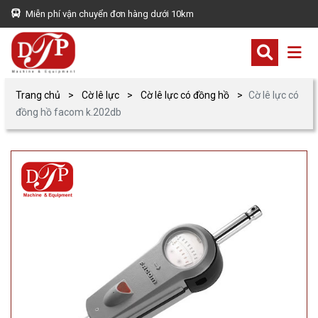
Miễn phí vận chuyển đơn hàng dưới 10km
Trang chủ
Cờ lê lực
Cờ lê lực có đồng hồ
Cờ lê lực có
đồng hồ facom k.202db