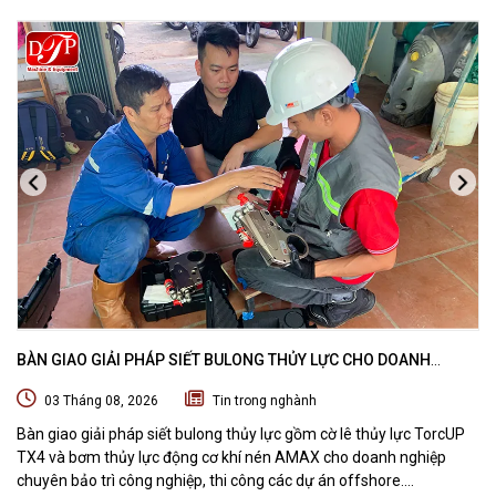
BÀN GIAO GIẢI PHÁP SIẾT BULONG THỦY LỰC CHO DOANH
NGHIỆP CHUYÊN BẢO TRÌ VÀ THI CÔNG CÁC DỰ ÁN OFFSHORE
03 Tháng 08, 2026
Tin trong nghành
Bàn giao giải pháp siết bulong thủy lực gồm cờ lê thủy lực TorcUP
TX4 và bơm thủy lực động cơ khí nén AMAX cho doanh nghiệp
chuyên bảo trì công nghiệp, thi công các dự án offshore.