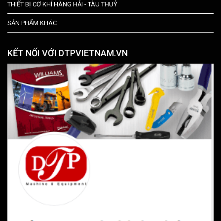
THIẾT BỊ CƠ KHÍ HÀNG HẢI - TÀU THUỶ
SẢN PHẨM KHÁC
KẾT NỐI VỚI DTPVIETNAM.VN