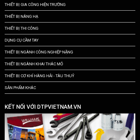
THIẾT BỊ GIA CÔNG HIỆN TRƯỜNG
THIẾT BỊ NÂNG HẠ
THIẾT BỊ THI CÔNG
DỤNG CỤ CẦM TAY
THIẾT BỊ NGÀNH CÔNG NGHIỆP NẶNG
THIẾT BỊ NGÀNH KHAI THÁC MỎ
THIẾT BỊ CƠ KHÍ HÀNG HẢI - TÀU THUỶ
SẢN PHẨM KHÁC
KẾT NỐI VỚI DTPVIETNAM.VN