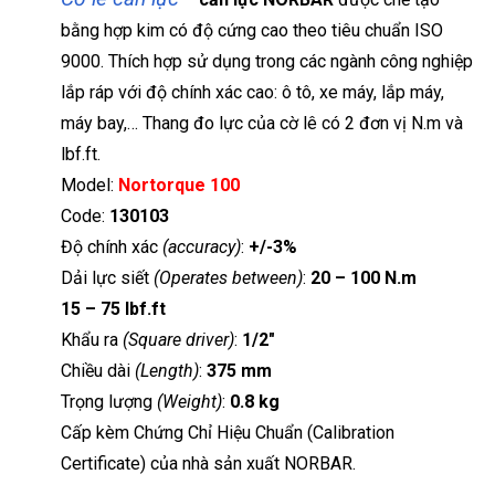
bằng hợp kim có độ cứng cao theo tiêu chuẩn ISO
9000. Thích hợp sử dụng trong các ngành công nghiệp
lắp ráp với độ chính xác cao: ô tô, xe máy, lắp máy,
máy bay,… Thang đo lực của cờ lê có 2 đơn vị N.m và
lbf.ft.
Model:
Nortorque 100
Code:
130103
Độ chính xác
(accuracy)
:
+/-3%
Dải lực siết
(Operates between)
:
20 – 100 N.m
15 – 75 lbf.ft
Khẩu ra
(Square driver)
:
1/2″
Chiều dài
(Length)
:
375 mm
Trọng lượng
(Weight)
:
0.8 kg
Cấp kèm Chứng Chỉ Hiệu Chuẩn (Calibration
Certificate) của nhà sản xuất NORBAR.