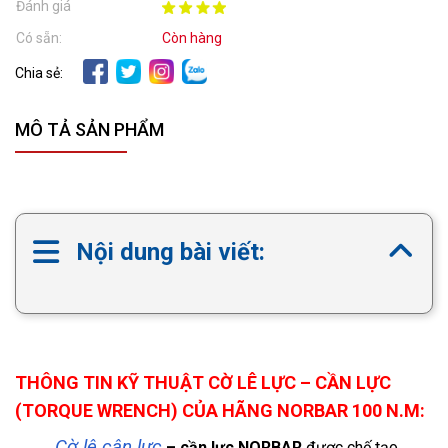
Đánh giá
Có sẵn:
Còn hàng
Chia sẻ:
MÔ TẢ SẢN PHẨM
Nội dung bài viết:
THÔNG TIN KỸ THUẬT CỜ LÊ LỰC – CẦN LỰC
(TORQUE WRENCH) CỦA HÃNG NORBAR 100 N.M:
Cờ lê cân lực
– cần lực NORBAR
được chế tạo