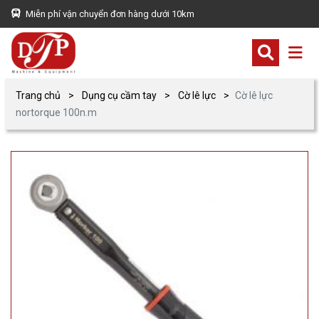
Miễn phí vận chuyển đơn hàng dưới 10km
Trang chủ
Dụng cụ cầm tay
Cờ lê lực
Cờ lê lực
nortorque 100n.m