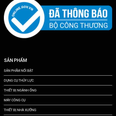
SẢN PHẨM
SẢN PHẨM NỔI BẬT
DỤNG CỤ THỦY LỰC
THIẾT BỊ NGÀNH ỐNG
MÁY CÔNG CỤ
THIẾT BỊ NHÀ XƯỞNG