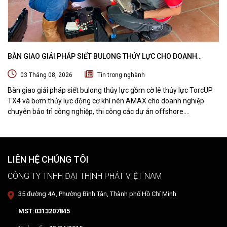
BÀN GIAO GIẢI PHÁP SIẾT BULONG THỦY LỰC CHO DOANH
NGHIỆP CHUYÊN BẢO TRÌ VÀ THI CÔNG CÁC DỰ ÁN OFFSHORE
03 Tháng 08, 2026
Tin trong nghành
Bàn giao giải pháp siết bulong thủy lực gồm cờ lê thủy lực TorcUP
TX4 và bơm thủy lực động cơ khí nén AMAX cho doanh nghiệp
chuyên bảo trì công nghiệp, thi công các dự án offshore.
DTPVIETNAM trực tiếp training vận hành, chuyển giao kỹ thuật và
hướng dẫn sử dụng thiết bị tại hiện trường.
LIÊN HỆ CHÚNG TÔI
CÔNG TY TNHH ĐẠI THỊNH PHÁT VIỆT NAM
35 đường 4A, Phường Bình Tân, Thành phố Hồ Chí Minh
MST:0313207845