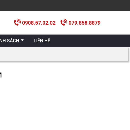
0908.57.02.02
079.858.8879
ÍNH SÁCH
LIÊN HỆ
M