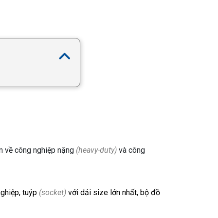
n về công nghiệp nặng
(heavy-duty)
và công
nghiệp, tuýp
(socket)
với dải size lớn nhất, bộ đồ