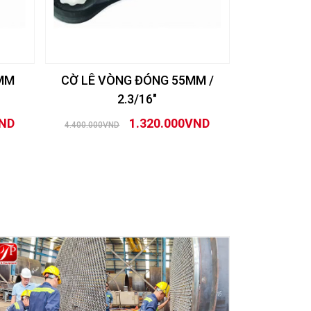
0MM
CỜ LÊ VÒNG ĐÓNG 55MM /
CỜ LÊ V
2.3/16″
VND
1.320.000VND
4.400.000VND
5.400.000VN