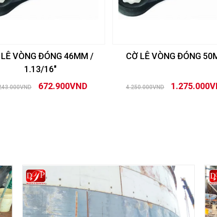
 LÊ VÒNG ĐÓNG 46MM /
CỜ LÊ VÒNG ĐÓNG 5
1.13/16″
672.900VND
1.275.000
243.000VND
4.250.000VND