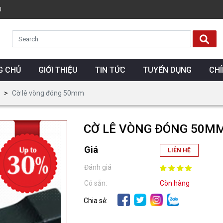
0
G CHỦ
GIỚI THIỆU
TIN TỨC
TUYỂN DỤNG
CH
Cờ lê vòng đóng 50mm
CỜ LÊ VÒNG ĐÓNG 50M
Giá
LIÊN HỆ
Đánh giá
Có sẵn:
Còn hàng
Chia sẻ: