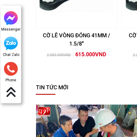
Messenger
CỜ LÊ VÒNG ĐÓNG 41MM /
CỜ
1.5/8″
615.000VND
Chat Zalo
2.050.000VND
2.
Phone
TIN TỨC MỚI