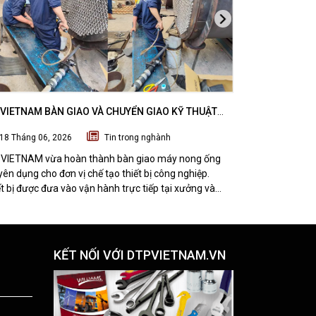
VIETNAM BÀN GIAO VÀ CHUYỂN GIAO KỸ THUẬT
DTPVIETNAM H
 NONG ỐNG SUBZERO CHO ĐƠN VỊ CHẾ TẠO THIẾT
VÁT MÉP THÉP
18 Tháng 06, 2026
Tin trong nghành
07 Tháng 06
CÔNG NGHIỆP
NGHI SƠN, TH
VIETNAM vừa hoàn thành bàn giao máy nong ống
DTPVIETNAM vừ
ên dụng cho đơn vị chế tạo thiết bị công nghiệp.
kỹ thuật bộ th
t bị được đưa vào vận hành trực tiếp tại xưởng và
thép tấm TMM-
 được đánh giá tích cực từ đội ngũ kỹ thuật khách
nhà máy cơ khí 
g.
pháp giúp tối 
chất lượng gia 
KẾT NỐI VỚI DTPVIETNAM.VN