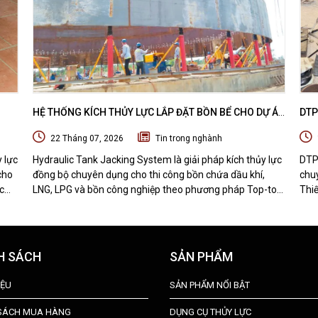
HỆ THỐNG KÍCH THỦY LỰC LẮP ĐẶT BỒN BỂ CHO DỰ ÁN
DTP
 DỰ
DẦU KHÍ - HYDRAULIC TANK JACKING SYSTEM
MÁY
22 Tháng 07, 2026
Tin trong nghành
BỊ 
y lực
Hydraulic Tank Jacking System là giải pháp kích thủy lực
DTP
cho
đồng bộ chuyên dụng cho thi công bồn chứa dầu khí,
chuy
c
LNG, LPG và bồn công nghiệp theo phương pháp Top-to-
Thiế
Bottom Construction. Tìm hiểu nguyên lý hoạt động, cấu
nhận
t bị
tạo, quy trình thi công và những ưu điểm nổi bật của hệ
hàn
thống nâng bồn bằng thủy lực.
H SÁCH
SẢN PHẨM
IỆU
SẢN PHẨM NỔI BẬT
 SÁCH MUA HÀNG
DỤNG CỤ THỦY LỰC