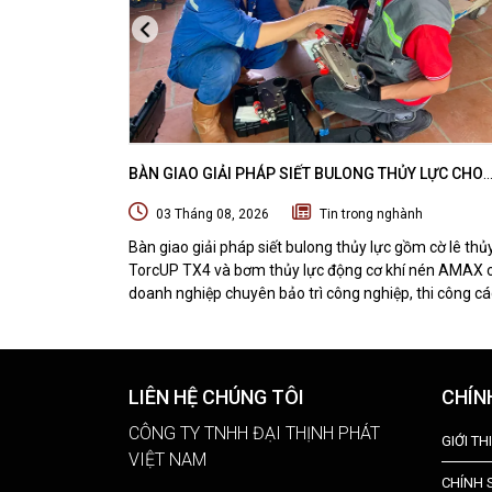
BÀN GIAO GIẢI PHÁP SIẾT BULONG THỦY LỰC CHO
DOANH NGHIỆP CHUYÊN BẢO TRÌ VÀ THI CÔNG CÁC
03 Tháng 08, 2026
Tin trong nghành
ÁN OFFSHORE
Bàn giao giải pháp siết bulong thủy lực gồm cờ lê thủ
TorcUP TX4 và bơm thủy lực động cơ khí nén AMAX 
doanh nghiệp chuyên bảo trì công nghiệp, thi công cá
dự án offshore. DTPVIETNAM trực tiếp training vận
hành, chuyển giao kỹ thuật và hướng dẫn sử dụng thiế
tại hiện trường.
LIÊN HỆ CHÚNG TÔI
CHÍN
CÔNG TY TNHH ĐẠI THỊNH PHÁT
GIỚI TH
VIỆT NAM
CHÍNH