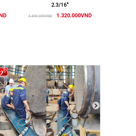
2.3/16″
VND
1.320.000VND
4.400.000VND
5.400.000VN