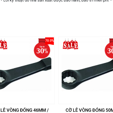
 Lỗi kỹ thuật do nhà sản xuất được bảo hành, bảo trì miễn phí. 
70.0%
 LÊ VÒNG ĐÓNG 46MM /
CỜ LÊ VÒNG ĐÓNG 5