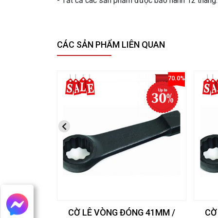
- Tất cả các sản phẩm được bảo hành 12 tháng. -
CÁC SẢN PHẨM LIÊN QUAN
70.0%
CỜ LÊ VÒNG ĐÓNG 41MM /
CỜ