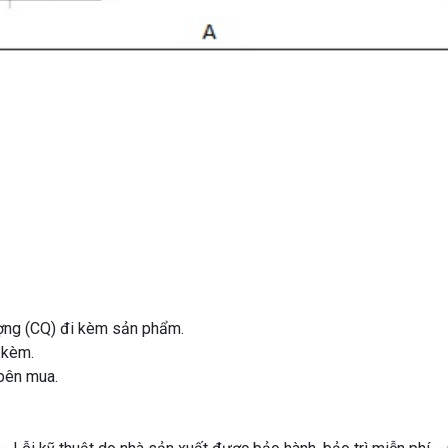
ượng (CQ) đi kèm sản phẩm.
 kèm.
bên mua.