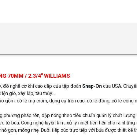
G 70MM / 2.3/4″ WILLIAMS
y, đồ nghề cơ khí cao cấp của tập đoàn
Snap-On
của USA. Chuyê
iện gió, xây lắp, tàu thủy…
o gồm: cờ lê mạ crom, dụng cụ trên cao, cờ lê đóng, cờ lê công 
phương pháp rèn, dập nóng theo tiêu chuẩn quản lý chất lượng kh
ực từ búa. Công nghệ luyện kim, xử lý nhiệt tiên tiến cho ra những
nhỏ gọn, mỏng nhẹ. Đuôi tiếp xúc trực tiếp với búa được thiết kế 