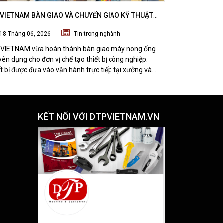
VIETNAM BÀN GIAO VÀ CHUYỂN GIAO KỸ THUẬT
DTPVIETNAM H
 NONG ỐNG SUBZERO CHO ĐƠN VỊ CHẾ TẠO THIẾT
VÁT MÉP THÉP
18 Tháng 06, 2026
Tin trong nghành
07 Tháng 06
CÔNG NGHIỆP
NGHI SƠN, TH
VIETNAM vừa hoàn thành bàn giao máy nong ống
DTPVIETNAM vừ
ên dụng cho đơn vị chế tạo thiết bị công nghiệp.
kỹ thuật bộ th
t bị được đưa vào vận hành trực tiếp tại xưởng và
thép tấm TMM-
 được đánh giá tích cực từ đội ngũ kỹ thuật khách
nhà máy cơ khí 
g.
pháp giúp tối 
chất lượng gia 
KẾT NỐI VỚI DTPVIETNAM.VN