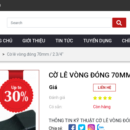
0
G CHỦ
GIỚI THIỆU
TIN TỨC
TUYỂN DỤNG
CH
Cờ lê vòng đóng 70mm / 2.3/4″
CỜ LÊ VÒNG ĐÓNG 70MM 
Giá
LIÊN HỆ
Đánh giá
Có sẵn:
Còn hàng
THÔNG TIN KỸ THUẬT CỜ LÊ VÒNG ĐÓ
Chia sẻ: