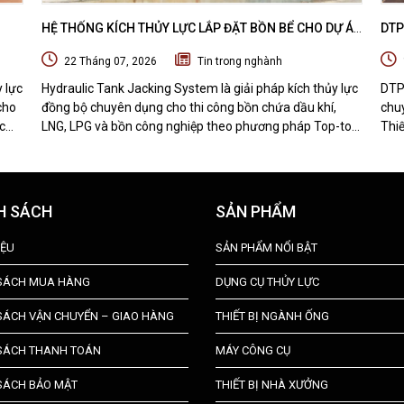
HỆ THỐNG KÍCH THỦY LỰC LẮP ĐẶT BỒN BỂ CHO DỰ ÁN
DTP
 DỰ
DẦU KHÍ - HYDRAULIC TANK JACKING SYSTEM
MÁY
22 Tháng 07, 2026
Tin trong nghành
BỊ 
y lực
Hydraulic Tank Jacking System là giải pháp kích thủy lực
DTP
cho
đồng bộ chuyên dụng cho thi công bồn chứa dầu khí,
chuy
c
LNG, LPG và bồn công nghiệp theo phương pháp Top-to-
Thiế
Bottom Construction. Tìm hiểu nguyên lý hoạt động, cấu
nhận
t bị
tạo, quy trình thi công và những ưu điểm nổi bật của hệ
hàn
thống nâng bồn bằng thủy lực.
H SÁCH
SẢN PHẨM
IỆU
SẢN PHẨM NỔI BẬT
 SÁCH MUA HÀNG
DỤNG CỤ THỦY LỰC
SÁCH VẬN CHUYỂN – GIAO HÀNG
THIẾT BỊ NGÀNH ỐNG
SÁCH THANH TOÁN
MÁY CÔNG CỤ
SÁCH BẢO MẬT
THIẾT BỊ NHÀ XƯỞNG