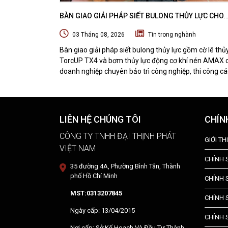
BÀN GIAO GIẢI PHÁP SIẾT BULONG THỦY LỰC CHO
DOANH NGHIỆP CHUYÊN BẢO TRÌ VÀ THI CÔNG CÁC
03 Tháng 08, 2026
Tin trong nghành
ÁN OFFSHORE
Bàn giao giải pháp siết bulong thủy lực gồm cờ lê thủ
TorcUP TX4 và bơm thủy lực động cơ khí nén AMAX 
doanh nghiệp chuyên bảo trì công nghiệp, thi công cá
dự án offshore. DTPVIETNAM trực tiếp training vận
hành, chuyển giao kỹ thuật và hướng dẫn sử dụng thiế
tại hiện trường.
LIÊN HỆ CHÚNG TÔI
CHÍN
CÔNG TY TNHH ĐẠI THỊNH PHÁT
GIỚI TH
VIỆT NAM
CHÍNH
35 đường 4A, Phường Bình Tân, Thành
phố Hồ Chí Minh
CHÍNH 
MST:0313207845
CHÍNH 
Ngày cấp: 13/04/2015
CHÍNH 
Nơi cấp: Sở Kế Hoạch Và Đầu Tư Thành