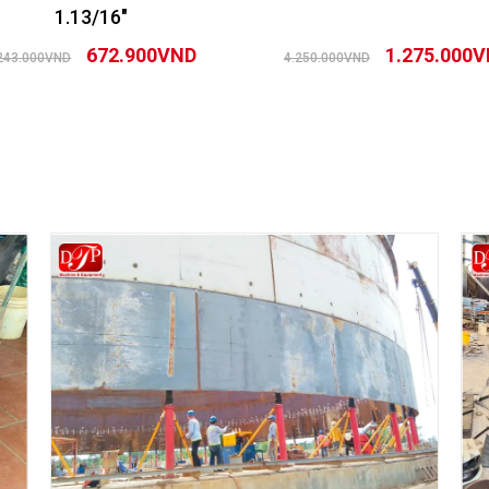
1.13/16″
672.900VND
1.275.000
243.000VND
4.250.000VND