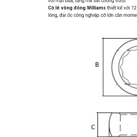
với mặt búa, tăng ma sát chống trượt.
Cờ lê vòng đóng
Williams
thiết kế với 12
lông, đai ốc công nghiệp cỡ lớn cần mome