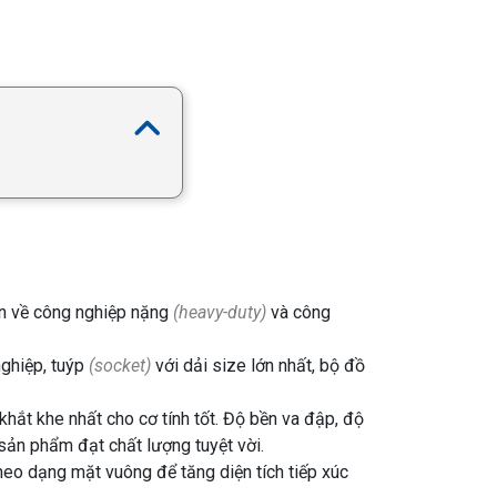
n về công nghiệp nặng
(heavy-duty)
và công
nghiệp, tuýp
(socket)
với dải size lớn nhất, bộ đồ
ắt khe nhất cho cơ tính tốt. Độ bền va đập, độ
 sản phẩm đạt chất lượng tuyệt vời.
theo dạng mặt vuông để tăng diện tích tiếp xúc