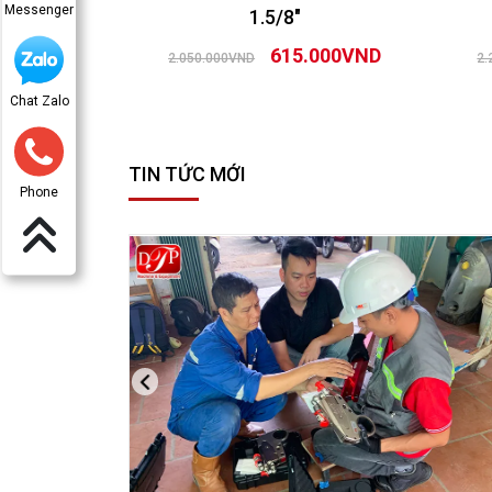
Messenger
1.5/8″
615.000VND
2.050.000VND
2.
Chat Zalo
TIN TỨC MỚI
Phone